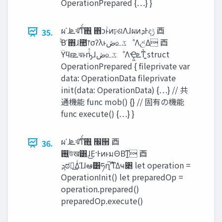
OperationPrepared {…} }
ผʹɺ‫ܧ‬ঝ͠ͳͯ͘΋͍͍ ΋͏ͻͱͭͷঢ়ଶΛɺผͷ‫Ͱܕ‬ද‫ݱ‬ ⾣
35.
ͪ͜Βʹ΋ɺ಺෦σʔλͱ‫ڞ‬௨‫ػ‬ೳΛඋ͑Δ ⾣
Ϋϥε‫ܧ‬ঝͱҧͬͯɺ‫ڞ‬௨‫ػ‬ೳΛҾ͖‫͍ͳ͛ܧ‬ struct
OperationPrepared { fileprivate var
data: OperationData fileprivate
init(data: OperationData) {…} // 共
通機能 func mob() {} // 固有の機能
func execute() {…} }
ผʹɺ‫ܧ‬ঝ͠ͳͯ͘΋͍͍ ‫׬‬੒ ⾣
36.
࢖͍উख͸ɺ͜Ε·ͰͷͱมΘΒͳ͍ ⾣
‫͕ܕ‬ಠཱ͢ΔͨΊɺఆٛ͸ཧղ͠ʹ͘͘ͳΔҹ৅ let operation =
OperationInit() let preparedOp =
operation.prepared()
preparedOp.execute()