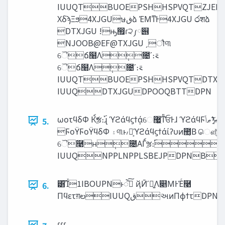
IUUQTBUOEPSHHSPVQTZJEF
ΧδϡΞϧ4XJGUษ‫ڧ‬ձ ΈΜͳͰ4XJGU ෮शձ
DTXJGU !ԣ඿ɾ੨༿୆
NJOOB@EF@TXJGU ˏौ୩
ୈճ໨Λ݄೔ʹ։࠵
ୈճ໨Λ݄೔ʹ։࠵
IUUQTBUOEPSHHSPVQTDTXJ
IUUQDTXJGUDPOOQBTTDPN
ωοτϥδΦ Ќ์ૹ։࢝ɻ ϓϩάϥϛϯά͕େ޷͖ͳ̎ਓͰɺ ϓϩάϥϜ‫ޠָ͍ͯͭ͘͠ʹޠݴ‬Β͏൪૊ NPPLNPPLSBEJP Ќ൛
5.
ϜοΫϜοΫϥδΦ ‫۽‬୩ͱ៸໘͕ϓϩάϥϛϯάίʔυͷ಺͔Β ௌ͑ͯ͘͜Δ੠ʹࣖΛ܏ָ͚ͯ͠ΉϥδΦ
ୈ࿩ʜ݄೔ΑΓ์ૹ։࢝ୈ࿩ʜ݄೔ͷ์ૹ༧ఆ
IUUQNPPLNPPLSBEJPDPNB
͸͡Ίͯ1IBOUPNͱૺ۰ͯ͠ ҋӢʹಆ͍Λ௅ΜͰΈͨ࿩
6.
Πϥετग़లIUUQ‫ق‬અͷΠϕϯτDPN
ɾɾɾ