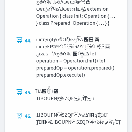
‫ج‬ఈΫϥεʹɺ֤ঢ়ଶΛωετ‫ͯ͠ͱܕ‬ఆٛ ⾣
ωετ‫ݩ‬ͷΫϥεΛɺωετઌͰ‫ܧ‬ঝ͢Δ extension
Operation { class Init: Operation { …
} class Prepared: Operation { … } }
ωετ‫ͱܕ‬ϙϦϞʔϑΟζϜͰද‫ͯ͠ݱ‬ΈΔ ‫׬‬੒ ⾣
44.
ωετ‫Ͱܕ‬ɺར༻ऀʹάϧʔϓੑΛࣔͤΔ ⾣
‫ڞ‬௨‫ػ‬ೳΛ‫ج‬ఈΫϥεʹ࣮૷͠ɺҾ͖‫͛ܧ‬Δ let
operation = Operation.Init() let
preparedOp = operation.prepared()
preparedOp.execute()
ࠓ͋Δ஌ࣝͰߟ͚͑ͨͩͰ͸
45.
1IBOUPN5ZQF͕௫Ίͯ͜ͳ͍ʜ
1IBOUPN5ZQFΛଊ͑Δʹ͸ ҙࣝվֵ͕ඞཁͦ͏
46.
ͦ͏͠ͳ͚Ε͹1IBOUPN5ZQF͕ͻͱͭͷ‫ͯ͑͘ݟʹܕ‬Εͳ͍