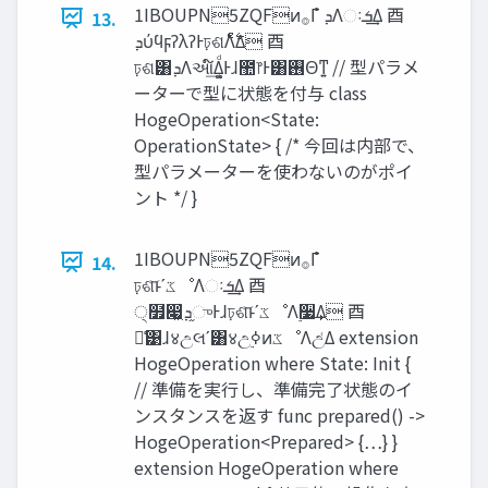
1IBOUPN5ZQFͷ࡞Γํ ‫ܕ‬Λઃ‫͢ܭ‬Δ ⾣
13.
‫ܕ‬ύϥϝʔλʔͰঢ়ଶΛ࣋ͨͤΔ ⾣
ঢ়ଶ͸‫ܕ‬Λઆ໌͢Δ͚ͩͰɺ಺෦Ͱ͸࢖Θͳ͍ // 型パラメ
ーターで型に状態を付与 class
HogeOperation<State:
OperationState> { /* 今回は内部で、
型パラメーターを使わないのがポイ
ント */ }
1IBOUPN5ZQFͷ࡞Γํ
14.
ঢ়ଶ͝ͱʹ‫ػ‬ೳΛઃ‫͢ܭ‬Δ ⾣
੍໿෇͖‫֦ܕ‬ுͰɺঢ়ଶ͝ͱʹ‫ػ‬ೳΛ࣮૷͢Δ ⾣
ྫ͑͹ɺ४උલʹ͸४උ࣮ߦͷ‫ػ‬ೳΛඋ͑Δ extension
HogeOperation where State: Init {
// 準備を実行し、準備完了状態のイ
ンスタンスを返す func prepared() ->
HogeOperation<Prepared> {…} }
extension HogeOperation where