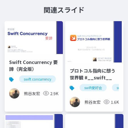
関連スライド
Swift Concurrency 要
諦（完全版）
プロトコル指向に想う
世界観 #__swift__
swift concurrency
swift愛好会
関モバ
千
swift愛好会
swift
熊谷友宏
2.9K
熊谷友宏
1.6K