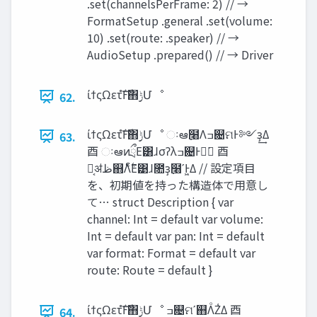
.set(channelsPerFrame: 2) // →
FormatSetup .general .set(volume:
10) .set(route: .speaker) // →
AudioSetup .prepared() // → Driver
ίϯςΩετํࣜͰ΋࣮‫ݱ‬Մೳ
62.
ίϯςΩετํࣜͰ΋࣮‫ݱ‬Մೳ ઃఆ߲໨Λߏ଄ମͰ༻ҙ͢Δ
63.
⾣ ઃఆͷྲྀΕ͸ɺσʔλߏ଄Ͱಋ͘ ⾣
Կ͔ॳ‫ظ‬஋Λ࣋ͨͤΕ͹ɺ೚ҙ߲໨ʹͰ͖Δ // 設定項目
を、初期値を持った構造体で用意し
て… struct Description { var
channel: Int = default var volume:
Int = default var pan: Int = default
var format: Format = default var
route: Route = default }
ίϯςΩετํࣜͰ΋࣮‫ݱ‬Մೳ ߏ଄ମʹ஋ΛͦΖ͑Δ ⾣
64.