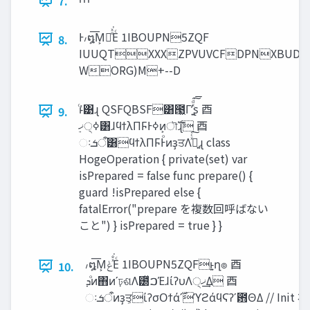
7.
Ͱ៸໘͞Μ͕ັͤͯ͘Εͨ 1IBOUPN5ZQF
8.
IUUQTXXXZPVUVCFDPNXBUDI
WORG)M+--D
ͨͱ͑͹ɻ QSFQBSF͸̍౓͖Γʹ͍ͯͩ͘͠͞ʂ ⾣
9.
ઃ‫ऀܭ‬͸ϥϯλΠϜͰͦͷҙਤΛ͍ࣔͯͨ͠ɻ class
HogeOperation { private(set) var
isPrepared = false func prepare() {
guard !isPrepared else {
fatalError("prepare を複数回呼ばない
こと") } isPrepared = true } }
៸໘͞Μ͕‫ͯͤ͘ݟ‬Εͨ 1IBOUPN5ZQFͱ͍͏ղ๏ ⾣
10.
‫ͦܕ‬ͷ΋ͷʹঢ়ଶΛ౰ͯࠐΈɺίʔυΛ੍‫͢ޚ‬Δ ⾣
ઃ‫ऀܭ‬ͷҙਤ͕ίʔσΟϯά࣌ʹϓϩάϥϚʔʹ఻ΘΔ // Init 状態の