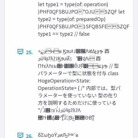
let type1 = type(of: operation)
)PHF0QFSBUJPO*OJU5ZQF let
type2 = type(of: preparedOp)
)PHF0QFSBUJPO1SFQBSFE5ZQF
type1 == type2 // false
༓ྶ‫ܕ‬ʜʁ ϏϧυͰɺ໾໨Λऴ͑Δͱ͍͏ҙຯ ⾣
25.
‫ܕ‬ύϥϝʔλʔ͕ɺϏϧυ࣌ͷ‫ػ‬ೳ੾ସ͚ͩΛ୲͏ ⾣
Πϯελϯεม਺Ͱ͸࢖Θͣɺ࣮ߦ࣌͸࣮࣭ແҙຯ // 型
パラメーターで型に状態を付与 class
HogeOperation<State:
OperationState> { /* 内部では、型パ
ラメーターを使っていない 型の在り
方を説明するためだけに使っている
*/ ͨͩɺ࢖͏ଆʹͱͬͯɺ‫ܕ‬ύϥϝʔλʔΛ
಺෦Ͱ࢖ͬͯΔ͔͸ؔ৺ͳ͍͠ɺ֎͔Β‫ͯݟ‬΋఻ΘΒͳ͍
δΣωϦοΫ‫ܕ‬ͷԠ༻ʁ
26.