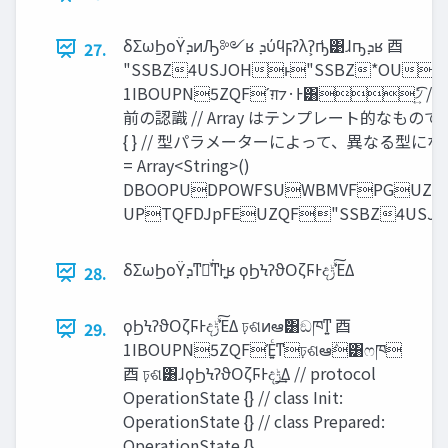
δΣωϦοΫ‫ܕ‬ͷԠ༻ʁ ‫ܕ‬ύϥϝʔλʔ͕ҧ͑͹ɺҧ͏‫ܕ‬ʁ ⾣
27.
"SSBZ4USJOHͱ"SSBZ*OU͸ɺผͷ‫͋Ͱܕ‬
1IBOUPN5ZQFʹग़⁊͏·Ͱ͸৴͍ͯͨ͡ //
前の認識 // Array はテンプレート的なもので… str
{ } // 型パラメーターによって、異なる型になる let v
= Array<String>()
DBOOPUDPOWFSUWBMVFPGUZ
UPTQFDJpFEUZQF"SSBZ4USJ
δΣωϦοΫ‫͍ͳ͘ྑͯ͘ͳͰܕ‬ʁ ϙϦϞʔϑΟζϜͰද‫ͯ͠ݱ‬ΈΔ
28.
ϙϦϞʔϑΟζϜͰද‫ͯ͠ݱ‬ΈΔ ঢ়ଶͷఆٛ͸ඞཁͳ͍ ⾣
29.
1IBOUPN5ZQFΈ͍ͨͳঢ়ଶఆٛ͸ෆཁ
⾣ ঢ়ଶ͸ɺϙϦϞʔϑΟζϜͰද‫͢ݱ‬Δ // protocol
OperationState {} // class Init:
OperationState {} // class Prepared:
OperationState {}