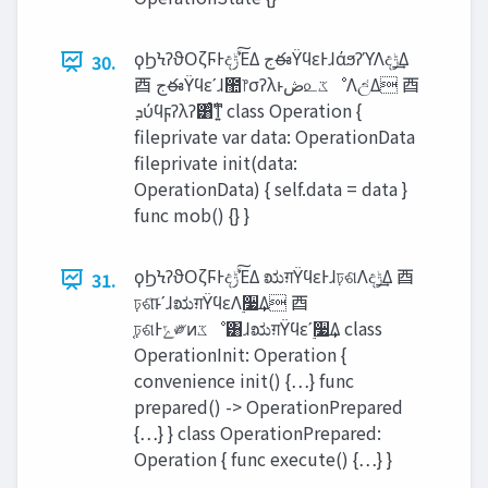
ϙϦϞʔϑΟζϜͰද‫ͯ͠ݱ‬ΈΔ ‫ج‬ఈΫϥεͰɺάϧʔϓΛද‫͢ݱ‬Δ
30.
⾣ ‫ج‬ఈΫϥεʹɺ಺෦σʔλͱ‫ڞ‬௨‫ػ‬ೳΛඋ͑Δ ⾣
‫ܕ‬ύϥϝʔλʔ͸࣋ͨͳ͍ class Operation {
fileprivate var data: OperationData
fileprivate init(data:
OperationData) { self.data = data }
func mob() {} }
ϙϦϞʔϑΟζϜͰද‫ͯ͠ݱ‬ΈΔ ಋग़ΫϥεͰɺঢ়ଶΛද‫͢ݱ‬Δ ⾣
31.
ঢ়ଶ͝ͱʹɺಋग़ΫϥεΛ࣮૷͢Δ ⾣
֤ঢ়ଶͰ‫ݻ‬༗ͷ‫ػ‬ೳ͸ɺಋग़Ϋϥεʹ࣮૷͢Δ class
OperationInit: Operation {
convenience init() {…} func
prepared() -> OperationPrepared
{…} } class OperationPrepared:
Operation { func execute() {…} }