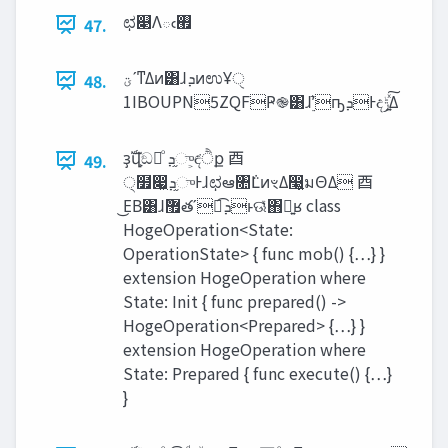
ಛ௃Λఁ࡯
47.
‫ͳʹؾ‬Δͷ͸ɺ‫ܕ‬ͷಉҰੑ
48.
1IBOUPN5ZQFҎ֎͸ɺ࣮֬ʹҧ͏‫Ͱܕ‬ද‫͍ͯ͠ݱ‬Δ
ҙࣝվֵ͕ඞཁͦ͏ ‫֦ܕ‬ு͕ඳ͘ੈք ⾣
49.
੍໿෇͖‫֦ܕ‬ுͰɺಛఆ৚݅ԼͷৼΔ෣͍͕มΘΔ ⾣
͜ΕΒ͸ɺ޿ٛతʹಉ͡‫ͱܕ‬ଊ͑ͯ΋ྑ͍ʁ class
HogeOperation<State:
OperationState> { func mob() {…} }
extension HogeOperation where
State: Init { func prepared() ->
HogeOperation<Prepared> {…} }
extension HogeOperation where
State: Prepared { func execute() {…}
}