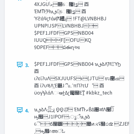
4XJGU‫͕ޠݴ‬௒େ޷͖Ͱ͢ʂ ⾣
ΈΜͳͰָ͠Ήษ‫ڧ‬ձ͕େ޷͖Ͱ͢ʂ ⾣
ϓϩάϥϛϯάͷָ͠͞Λ఻͍͖͍͑ͯͨɻ !FT@LVNBHBJ
UPNPIJSPLVNBHBJ
$PEF1JFDFGPSNBD04
IUUQF[OFUKQ
9DPEFపఈղઆ
$PEF1JFDFGPSNBD04 ษ‫ڧ‬ձΛָ͠ΉΞϓϦ
3.
⾣
ιʔείʔυΛ5XJUUFSͱ(JTUʹಉ࣌౤ߘ
⾣ ίʔυཝΛۭʹ͢Ε͹ɺී௨ʹπΠʔτՄೳ ⾣
ϋογϡλάΛઃఆͰ͖Δʗ෇͚๨Εͳ͍ #kbkz_tech
ษ‫ڧ‬ձΛ։࠵͍ͯ͠·͢ɻ Θ͍Θ͍ɺָ͘͠ɺ ΈΜͳͰ‫ޠ‬Β͑Δ৔ॴΛ໨ࢦͯ͠
4.
ԣ඿J1IPOF։ൃऀษ‫ڧ‬ձ
ୈճ໨͸݄೔ͷ։࠵ʢ໨ඪʣ ZJEFW
ˏԣ඿ɾഅंಓ