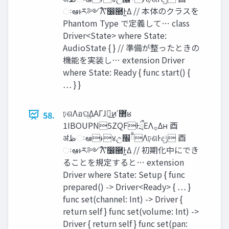
ઃఆͱར༻Λ໌֬ʹ෼཭Ͱ͖Δ // 本体のクラスを
Phantom Type で定義して… class
Driver<State> where State:
AudioState { } // 準備が整ったときの
機能を実装し… extension Driver
where State: Ready { func start() {
… } }
ঢ়ଶΛอଘ͢ΔΑΓɺྲྀ͢ͷʹ޲͘ʁ
58.
1IBOUPN5ZQFͰྲྀΕΛ࡞Δʜ ⾣
ॳ‫ظ‬ઃఆͱ४උ‫ྃ׬‬Λঢ়ଶͰද‫ݱ‬ ⾣
ઃఆͱར༻Λ໌֬ʹ෼཭Ͱ͖Δ // 初期化中にでき
ることを規定すると… extension
Driver where State: Setup { func
prepared() -> Driver<Ready> { … }
func set(channel: Int) -> Driver {
return self } func set(volume: Int) ->
Driver { return self } func set(pan: