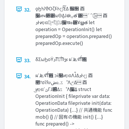
ϙϦϞʔϑΟζϜͰද‫ͯ͠ݱ‬ΈΔ ‫׬‬੒ ⾣
32.
࣮૷ͷҹ৅͸มΘΔ͕ɺಈ࡞తʹ͸΄΅ಉ͜͡ͱ ⾣
‫Ͱܕ‬ͷঢ়ଶ۠ผ͕ෆࢥ͕ٞͩɺ࣮૷ख๏͸Ұൠత let
operation = OperationInit() let
preparedOp = operation.prepared()
preparedOp.execute()
δΣωϦοΫ‫͍ͳ͘ྑͯ͘ͳͰܕ‬ʁ ผʹɺ‫ܧ‬ঝ͠ͳͯ͘΋͍͍
33.
ผʹɺ‫ܧ‬ঝ͠ͳͯ͘΋͍͍ ͻͱͭ໨ͷঢ়ଶΛɺ͋Δ‫Ͱܕ‬ද‫ݱ‬ ⾣
34.
಺෦σʔλͱ‫ڞ‬௨‫ػ‬ೳΛඋ͑Δ ⾣
͜ͷঢ়ଶʹ‫ݶ‬Γɺ࢖͑Δ‫ػ‬ೳΛ࣮૷͢Δ struct
OperationInit { fileprivate var data:
OperationData fileprivate init(data:
OperationData) {…} // 共通機能 func
mob() {} // 固有の機能 init() {…}
func prepared() ->