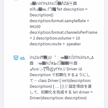
ߏ଄ମΛΠϯελϯεԽͯ͠ɺ஋ΛͦΖ͑Δ ⾣
σʔλߏ଄ͷ௨Γʹɺิ‫͘ޮ͕׬‬ let description =
Description()
description.format.sampleRate =
44100
description.format.channelsPerFrame
= 2 description.volume = 10
description.route = .speaker
ίϯςΩετํࣜͰ΋࣮‫ݱ‬Մೳ ઃఆ߲໨Λఴ͑ͯɺΠϯελϯεΛ࡞Δ
65.
⾣ ઃఆ߲໨Λఴ͑ͯॳ‫ظ‬Խͯ͠ɺ‫׬‬੒ ⾣
‫ܕ‬Λঢ়ଶ੍‫ͳ͍ͳ͠ޚ‬Βɺ͜Ε͕γϯϓϧ // Driver は
Description で初期化するようにし
て… class Driver { init(description:
Description) { … } } // 設定項目を渡
して、初期化を完成する let driver =
Driver(description: description)