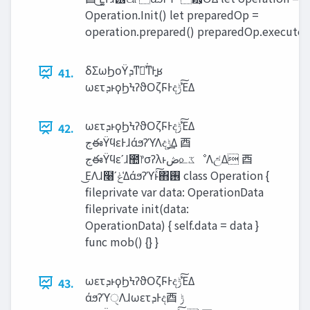
Operation.Init() let preparedOp =
operation.prepared() preparedOp.execute(
δΣωϦοΫ‫͍ͳ͘ྑͯ͘ͳͰܕ‬ʁ
41.
ωετ‫ͱܕ‬ϙϦϞʔϑΟζϜͰද‫ͯ͠ݱ‬ΈΔ
ωετ‫ͱܕ‬ϙϦϞʔϑΟζϜͰද‫ͯ͠ݱ‬ΈΔ
42.
‫ج‬ఈΫϥεͰɺάϧʔϓΛද‫͢ݱ‬Δ ⾣
‫ج‬ఈΫϥεʹɺ಺෦σʔλͱ‫ڞ‬௨‫ػ‬ೳΛඋ͑Δ ⾣
͜ΕΛɺ໨ʹ‫͑ݟ‬Δάϧʔϓͱͯ͠΋࢖͏ class Operation {
fileprivate var data: OperationData
fileprivate init(data:
OperationData) { self.data = data }
func mob() {} }
ωετ‫ͱܕ‬ϙϦϞʔϑΟζϜͰද‫ͯ͠ݱ‬ΈΔ
43.
άϧʔϓੑΛɺωετ‫Ͱܕ‬ද‫ݱ‬ ⾣