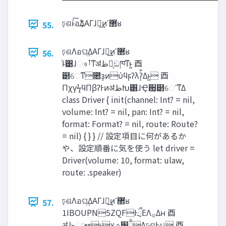
ঢ়ଶͱͯ͠อ࣋͢ΔΑΓɺྲྀ͢ͷʹ޲͘ʁ
55.
ঢ়ଶΛอଘ͢ΔΑΓɺྲྀ͢ͷʹ޲͘ʁ
56.
ͨͱ͑͹ɺෳࡶͳॳ‫ظ‬Խ͕ඞཁͳͱ͖ ⾣
๲େͳ೚ҙͷύϥϝʔλʔ͕͋Δͱ͖ ⾣
ΠχγϟϥΠβʔͰͷॳ‫ظ‬Խ͸ɺҾ਺͕๲େʹͳΔ
class Driver { init(channel: Int? = nil,
volume: Int? = nil, pan: Int? = nil,
format: Format? = nil, route: Route?
= nil) { } } // 設定項目に何があるか
や、設定順番に気を使う let driver =
Driver(volume: 10, format: ulaw,
route: .speaker)
ঢ়ଶΛอଘ͢ΔΑΓɺྲྀ͢ͷʹ޲͘ʁ
57.
1IBOUPN5ZQFͰྲྀΕΛ࡞Δʜ ⾣
ॳ‫ظ‬ઃఆͱ४උ‫ྃ׬‬Λঢ়ଶͰද‫ݱ‬ ⾣