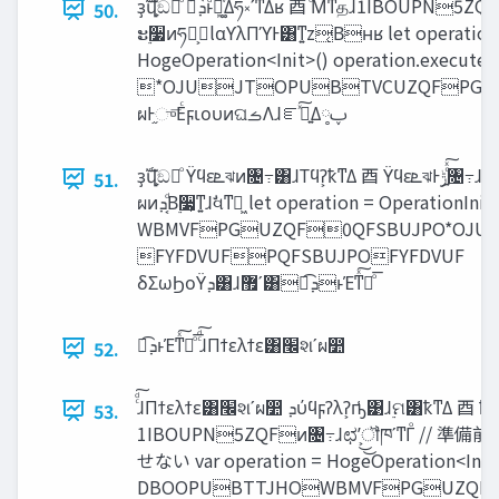
ҙࣝվֵ͕ඞཁͦ͏ ಉ͡‫ܾͱͩܕ‬ఆ͚ͮΔཧ༝ʹͳΔʁ ⾣ ͦΜͳதɺ1IBOUPN5ZQFͰͷ‫ڍ‬ಈ͕‫ͨͬͳʹؾ‬ ⾣
50.
ະ࣮૷ͷཧ༝͕lαϒλΠϓͰ͸ͳ͍z͔Βʜʁ let operation
HogeOperation<Init>() operation.execute(
*OJUJTOPUBTVCUZQFPG
ผͰ֦ு͞ΕͨϝιουͷଘࡏΛɺೝ͍ࣝͯ͠Δ༷ࢠ
ҙࣝվֵ͕ඞཁͦ͏ Ϋϥε‫ܧ‬ঝͷ৔߹͸ɺΤϥʔ͕ҟͳΔ ⾣ Ϋϥε‫ܧ‬ঝͰ࣮‫͍ͨͯ͠ݱ‬৔߹ɺ‫׬‬શʹଘࡏ͠ͳ͍ ⾣
51.
ผͷ‫͔ͩܕ‬Β࣮૷͕ͳ͍ɺࣗવͳಈ͖ let operation = OperationInit() operation.execute()
WBMVFPGUZQF0QFSBUJPO*OJU
FYFDVUFPQFSBUJPOFYFDVUF
δΣωϦοΫ‫ܕ‬͸ɺ޿ٛʹ͸ಉ͡‫ͱܕ‬Έͳͯ͠ྑͦ͞͏
ಉ͡‫ͱܕ‬Έͳͯ͠ྑͦ͞͏ ͨͩ͠ɺΠϯελϯε͸‫׬‬શʹผ෺
52.
ͨͩ͠ɺΠϯελϯε͸‫׬‬શʹผ෺ ‫ܕ‬ύϥϝʔλʔ͕ҧ͑͹ɺ࣮ମ͸ҟͳΔ ⾣ ҟͳΔ࣮ମΛɺಉ͡ม਺Ͱ͸ѻ͑ͳ͍ ⾣
53.
1IBOUPN5ZQFͷ৔߹ɺಛʹ͕͜͜ॏཁʹͳΓͦ
せない var operation = HogeOperation<Init>(
DBOOPUBTTJHOWBMVFPGUZQF