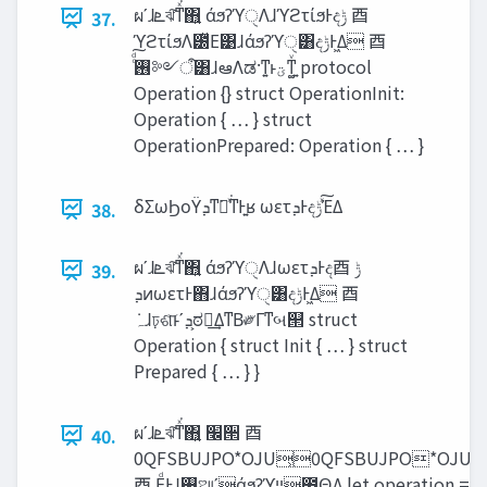
ผʹɺ‫ܧ‬ঝ͠ͳͯ͘΋͍͍ άϧʔϓੑΛɺϓϩτίϧͰද‫ݱ‬ ⾣
37.
ϓϩτίϧΛ౰ͯΕ͹ɺάϧʔϓੑ͸ද‫͖Ͱݱ‬Δ ⾣
Operation {} struct OperationInit:
Operation { … } struct
OperationPrepared: Operation { … }
δΣωϦοΫ‫͍ͳ͘ྑͯ͘ͳͰܕ‬ʁ ωετ‫Ͱܕ‬ද‫ͯ͠ݱ‬ΈΔ
38.
ผʹɺ‫ܧ‬ঝ͠ͳͯ͘΋͍͍ άϧʔϓੑΛɺωετ‫Ͱܕ‬ද‫ݱ‬ ⾣
39.
‫ܕ‬ͷωετͰ΋ɺάϧʔϓੑ͸ද‫͖Ͱݱ‬Δ ⾣
Operation { struct Init { … } struct
Prepared { … } }
ผʹɺ‫ܧ‬ঝ͠ͳͯ͘΋͍͍ ‫׬‬੒ ⾣
40.
0QFSBUJPO*OJU͕0QFSBUJPO*OJUʹͳͬ
⾣ ͜Ε͚ͩͰɺ࢖͏ଆʹάϧʔϓ‫఻͕ײ‬ΘΔ let operation =