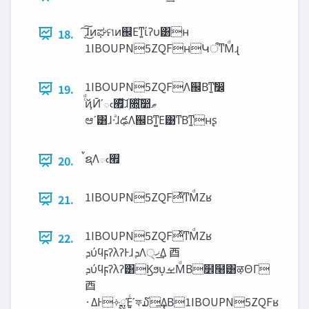
͔͠͠ɺ͜ͷಘମͷ஌Εͳ͍ίʔυ͸ʜ
18.
1IBOUPN5ZQFʜԿऀͳΜͩɻ
1IBOUPN5ZQFΛ஌Βͳ͍ࣗ෼͕
19.
ͨͩҋӢʹఁ࡯ͯ͠ɺۭ૝͍ͯ͘͠෺‫ޠ‬
ಆ͏ʹ͸ɺ·ͣɺఢΛ஌Βͳ͚Ε͹ͳΒͳ͍ʜʂ
ࠜຊΛఁ࡯
20.
1IBOUPN5ZQFͬͯͳΜͩΖ͏ʁ
21.
1IBOUPN5ZQFͬͯͳΜͩΖ͏ʁ
22.
‫ܕ‬ύϥϝʔλʔͰɺ‫ܕ‬Λ੍‫͢ޚ‬Δ ⾣
‫ܕ‬ύϥϝʔλʔ͸Ϗϧυ͕ࡁΜͩΒ໾໨͸ऴΘΓ
⾣
·ΔͰ༓ྶΈ͍ͨʹফ໓͢Δ͔Β1IBOUPN5ZQFʁ