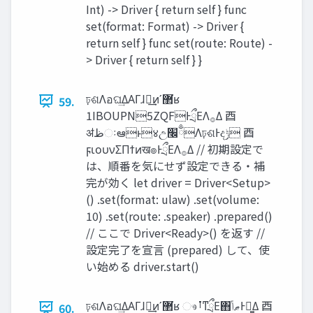
Int) -> Driver { return self } func
set(format: Format) -> Driver {
return self } func set(route: Route) -
> Driver { return self } }
ঢ়ଶΛอଘ͢ΔΑΓɺྲྀ͢ͷʹ޲͘ʁ
59.
1IBOUPN5ZQFͰྲྀΕΛ࡞Δ ⾣
ॳ‫ظ‬ઃఆͱ४උ‫ྃ׬‬Λঢ়ଶͰද‫ݱ‬ ⾣
ϝιουνΣΠϯͷख๏ͰྲྀΕΛ࡞Δ // 初期設定で
は、順番を気にせず設定できる・補
完が効く let driver = Driver<Setup>
() .set(format: ulaw) .set(volume:
10) .set(route: .speaker) .prepared()
// ここで Driver<Ready>() を返す //
設定完了を宣言 (prepared) して、使
い始める driver.start()
ঢ়ଶΛอଘ͢ΔΑΓɺྲྀ͢ͷʹ޲͘ʁ ෳࡶͳྲྀΕ΋‫Ͱޠݴ‬ಋ͚Δ ⾣
60.