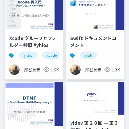
Xcode グループとフォ
Swift ドキュメントコ
ルダー参照 #yhios
メント
yidev
xcode
横浜へなちょこ勉強会
swift
熊谷友宏
1.5K
熊谷友宏
1.3K
yidev 第２８回 — 第３