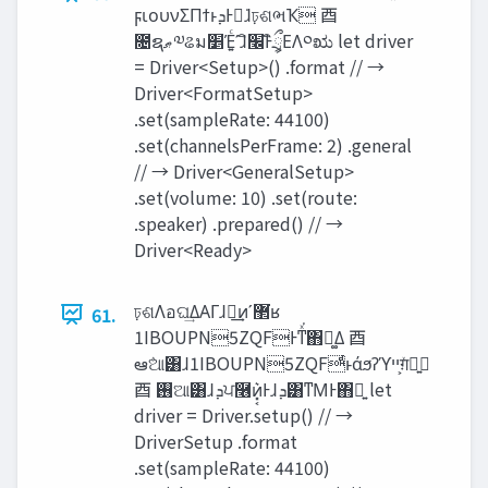
ϝιουνΣΠϯͱ‫Ͱܕ‬ಋ͘ɺঢ়ଶભҠ ⾣
೔ຊ‫ޠ‬༧ଌม‫׵‬Έ͍ͨʹɺิ‫ྲྀͰิީ׬‬ΕΛ༠ಋ let driver
= Driver<Setup>() .format // →
Driver<FormatSetup>
.set(sampleRate: 44100)
.set(channelsPerFrame: 2) .general
// → Driver<GeneralSetup>
.set(volume: 10) .set(route:
.speaker) .prepared() // →
Driver<Ready>
ঢ়ଶΛอଘ͢ΔΑΓɺྲྀ͢ͷʹ޲͘ʁ
61.
1IBOUPN5ZQFͰͳͯ͘΋ಋ͚Δ ⾣
ఆٛଆ͸ɺ1IBOUPN5ZQFͩͱάϧʔϓ‫͕ײ‬ग़ͯྑ͍
⾣ ࢖͏ଆ͸ɺ‫ܕ‬ਪ࿦ͷ͓͔͛Ͱɺ‫ܕ‬͸ͳΜͰ΋ྑ͍ let
driver = Driver.setup() // →
DriverSetup .format
.set(sampleRate: 44100)