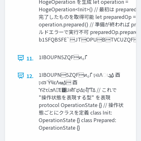
HogeOperation を生成 let operation =
HogeOperation<Init>() // 最初は prepa
完了したものを取得可能 let preparedOp =
operation.prepared() // 準備が終われば pre
ルドエラーで実行不可 preparedOp.prepared
b1SFQBSFE`JTOPUBTVCUZQFP
1IBOUPN5ZQFͷ࡞Γํ
11.
1IBOUPN5ZQFͷ࡞Γํ ঢ়ଶΛઃ‫͢ܭ‬Δ ⾣
12.
ঢ়ଶ͝ͱʹΫϥεΛఆٛ͢Δ ⾣
ϓϩτίϧΛఴ͑Ε͹ɺऔΓಘΔঢ়ଶ͕໌֬ʹͳΔ // これで
"操作状態を表現する型" を表現
protocol OperationState {} // 操作状
態ごとにクラスを定義 class Init:
OperationState {} class Prepared:
OperationState {}