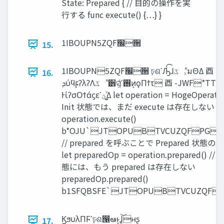
State: Prepared { // 目的の操作を実
行する func execute() {…} }
1IBOUPN5ZQF‫׬‬੒
15.
1IBOUPN5ZQF‫׬‬੒ ঢ়ଶʹԠͯ͡ɺ‫ػ‬ೳ͕มΘΔ ⾣
16.
‫ܕ‬ύϥϝʔλʔΛ‫ػ‬ೳ੾ସ͚ͩʹ࢖͏ͷ͕ϙΠϯτ ⾣ -JWF*TTVFTͷஈ֊
ͰίʔσΟϯάϛεʹ‫͚ͮؾ‬Δ let operation = HogeOperation<Init>() //
Init 状態では、まだ execute は存在しない
operation.execute()
b*OJU`JTOPUBTVCUZQFPGb1
// prepared を呼ぶことで Prepared 状態
let preparedOp = operation.prepared() // 
態には、もう prepared は存在しない
preparedOp.prepared()
b1SFQBSFE`JTOPUBTVCUZQFP
ϏϧυλΠϜʹঢ়ଶ൑ఆͱ͔ɺ͍͢͝ʜʂ
17.