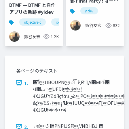
部 Final Party ! オープ
DTMF — DTMF と自作
ニング
アプリの軌跡 #yidev
yidev
objective-c
ios
dtmf
オーディオ
熊谷友宏
832
熊谷友宏
1.2K
各ページのテキスト
͸͡Ίͯ1IBOUPNͱૺ۰ͯ͠ ҋӢʹಆ͍Λ௅ΜͰΈͨ࿩
1.
Վ෣‫࠲ب‬UFDI
4XJGUϓϩάϥϛϯάษ‫ڧ‬ձPO
&;/&5‫۽‬୩༑޺ IUUQF[OFUKQ
4XJGU
‫۽‬୩༑޺ 5PNPIJSP,VNBHBJ ⾣
2.