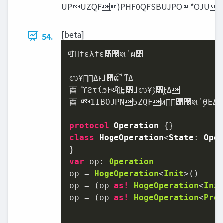
[beta]
54.
ͨͩ͠ɺΠϯελϯε͸‫׬‬શʹผ෺

ಉҰࢹ͢Δͱɺ୆ແ͠ʹͳΔ

⾣ ϓϩτίϧͰઆ໌͢Ε͹ɺಉҰࢹ͸Ͱ͖Δ

⾣ ͨͩ͠1IBOUPN5ZQFͷྑ͞͸‫׬‬શʹࣦΘΕΔ

protocol
Operation
class
HogeOperation
<
State
: 
Ope
var
 op: 
Operation
op 
=
HogeOperation
<
Init
>()

op 
=
 (op 
as!
HogeOperation
<
Ini
op 
=
 (op 
as!
HogeOperation
<
Pre