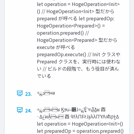
let operation = HogeOperation<Init>
() // HogeOperation<Init> 型だから
prepared が呼べる let preparedOp:
HogeOperation<Prepared>() =
operation.prepared() //
HogeOperation<Prepared> 型だから
execute が呼べる
preparedOp.execute() // Init クラスや
Prepared クラスを、実行時には使わな
い // ビルドの段階で、もう役目が済ん
でいる
༓ྶ‫ܕ‬ʜʁ
23.
༓ྶ‫ܕ‬ʜʁ Ϗϧυ‫ޙ‬͸ɺ༓ྶΈ͍ͨʹফ໓͢Δʁ ⾣
24.
·Δ‫͑ݟ‬ͷΑ͏͕ͩʜ ⾣ ϥϯλΠϜͰɺϝλλΠϓΛऔಘͰ͖Δ
let operation = HogeOperation<Init>()
let preparedOp = operation.prepared()