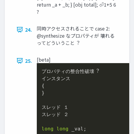
return _a + _b; } [obj total]; ⏎1+5 6
?
同時アクセスされることで case 2:
24.
@synthesize なプロパティが 壊れる
ってどういうこと︖
[beta]
25.
プロパティの整合性破壊︖

インスタンス

{

}

スレッド １

スレッド ２

long
long
 _val;
