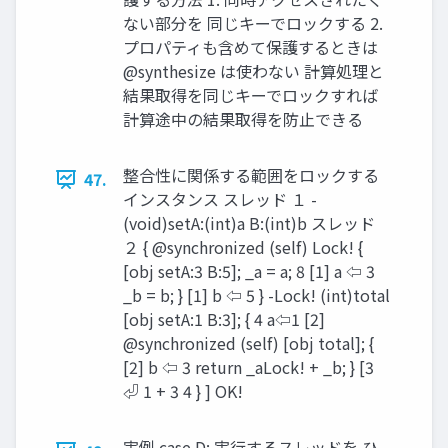
ない部分を 同じキーでロックする 2.
プロパティも含めて保護するときは
@synthesize は使わない 計算処理と
結果取得を同じキーでロックすれば
計算途中の結果取得を防⽌できる
整合性に関係する範囲をロックする
47.
インスタンス スレッド １ -
(void)setA:(int)a B:(int)b スレッド
２ { @synchronized (self) Lock! {
[obj setA:3 B:5]; _a = a; 8 [1] a ⇦ 3
_b = b; } [1] b ⇦ 5 } -Lock! (int)total
[obj setA:1 B:3]; { 4 a⇦1 [2]
@synchronized (self) [obj total]; {
[2] b ⇦ 3 return _aLock! + _b; } [3
⏎ 1 + 3 4 } ] OK!
実例 case D: 実⾏するスレッドを ひ