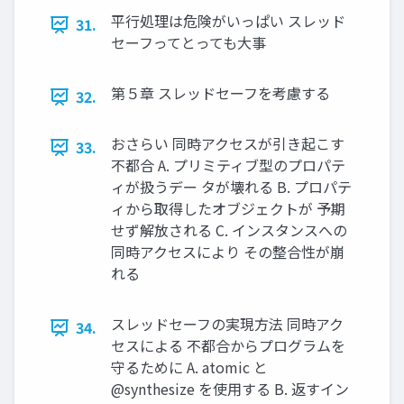
平⾏処理は危険がいっぱい スレッド
31.
セーフってとっても⼤事
第５章 スレッドセーフを考慮する
32.
おさらい 同時アクセスが引き起こす
33.
不都合 A. プリミティブ型のプロパテ
ィが扱うデー タが壊れる B. プロパテ
ィから取得したオブジェクトが 予期
せず解放される C. インスタンスへの
同時アクセスにより その整合性が崩
れる
スレッドセーフの実現⽅法 同時アク
34.
セスによる 不都合からプログラムを
守るために A. atomic と
@synthesize を使⽤する B. 返すイン