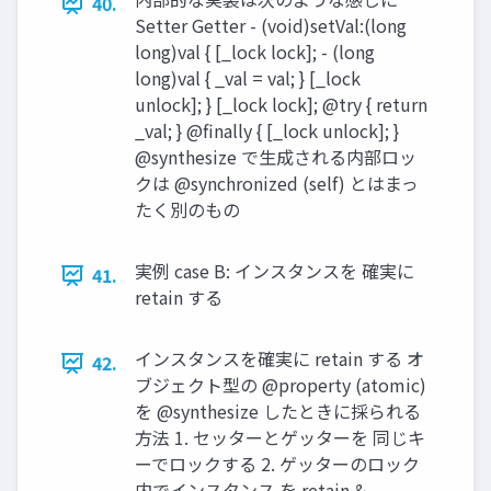
40.
Setter Getter - (void)setVal:(long
long)val { [_lock lock]; - (long
long)val { _val = val; } [_lock
unlock]; } [_lock lock]; @try { return
_val; } @finally { [_lock unlock]; }
@synthesize で⽣成される内部ロッ
クは @synchronized (self) とはまっ
たく別のもの
実例 case B: インスタンスを 確実に
41.
retain する
インスタンスを確実に retain する オ
42.
ブジェクト型の @property (atomic)
を @synthesize したときに採られる
⽅法 1. セッターとゲッターを 同じキ
ーでロックする 2. ゲッターのロック
内でインスタンス を retain &