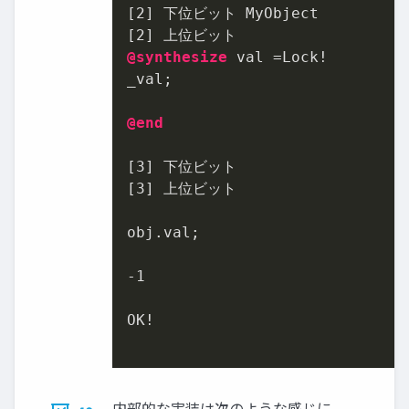
[
2
] 下位ビット MyObject

[
2
@synthesize
 val =Lock!

_val;

@end
[
3
] 下位ビット

[
3
] 上位ビット

obj.val;

-1
OK!

内部的な実装は次のような感じに