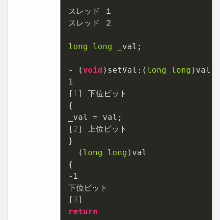
スレッド １

スレッド ２

long
long
 _val;

- (
void
)setVal:(
long
long
1
[
1
] 下位ビット

{

_val = val;

[
2
] 上位ビット

}

- (
long
long
)val

-1
下位ビット

[
3
return