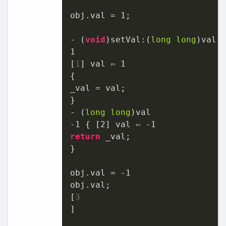
obj.val = 
1
;

- (
void
)setVal:(
long
long
1
[
1
] val ⇦ 
1
{

_val = val;

}

- (
long
long
-1
 { [
2
] val ⇦ 
-1
return
 _val;

}

obj.val = 
-1
obj.val;

[
]
