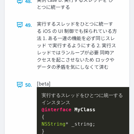
48.
とつに統⼀する
実⾏するスレッドをひとつに統⼀す
49.
る iOS の UI 制御でも採られている⽅
法 1. ある⼀連の機能を必ず同じスレ
ッド で実⾏するようにする 2. 実⾏ス
レッドではランループが必要 同時ア
クセスを起こさせないため ロックや
データの⽭盾を気にしなくて済む
[beta]
50.
実⾏するスレッドをひとつに統⼀する

@interface
MyClass
NSString
* _string;

}
