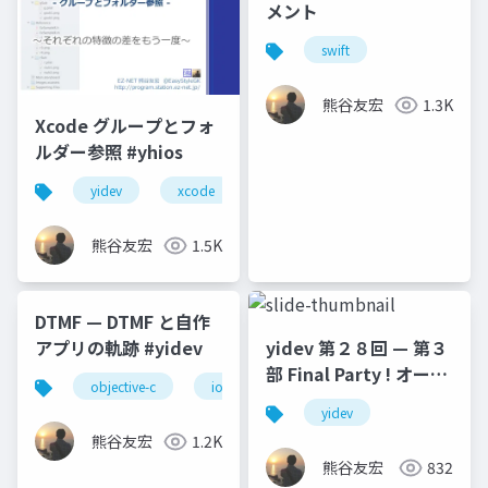
メント
swift
熊谷友宏
1.3K
Xcode グループとフォ
ルダー参照 #yhios
yidev
xcode
横浜へなちょこ勉強会
熊谷友宏
1.5K
DTMF — DTMF と自作
アプリの軌跡 #yidev
yidev 第２８回 — 第３
部 Final Party ! オープ
objective-c
ios
dtmf
オーディオ
ニング
yidev
熊谷友宏
1.2K
熊谷友宏
832