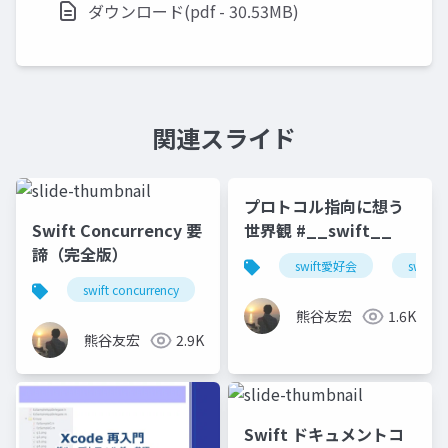
ダウンロード(pdf - 30.53MB)
関連スライド
プロトコル指向に想う
Swift Concurrency 要
世界観 #__swift__
諦（完全版）
swift愛好会
swift
swift concurrency
swift愛好会
関モバ
千
熊谷友宏
1.6K
熊谷友宏
2.9K
Swift ドキュメントコ