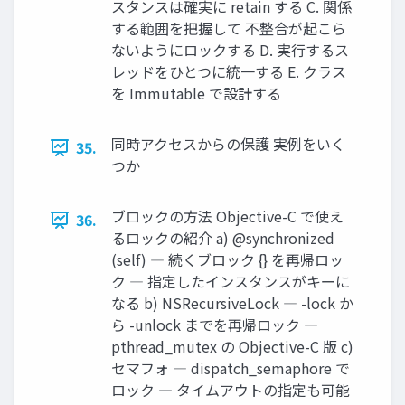
スタンスは確実に retain する C. 関係
する範囲を把握して 不整合が起こら
ないようにロックする D. 実⾏するス
レッドをひとつに統⼀する E. クラス
を Immutable で設計する
同時アクセスからの保護 実例をいく
35.
つか
ブロックの⽅法 Objective-C で使え
36.
るロックの紹介 a) @synchronized
(self) ― 続くブロック {} を再帰ロッ
ク ― 指定したインスタンスがキーに
なる b) NSRecursiveLock ― -lock か
ら -unlock までを再帰ロック ―
pthread_mutex の Objective-C 版 c)
セマフォ ― dispatch_semaphore で
ロック ― タイムアウトの指定も可能