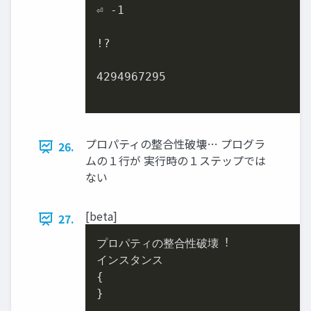
⏎ 
-1
!?

4294967295
プロパティの整合性破壊… プログラ
26.
ムの１⾏が 実⾏時の１ステップでは
ない
[beta]
27.
プロパティの整合性破壊︕

インスタンス

{

}
