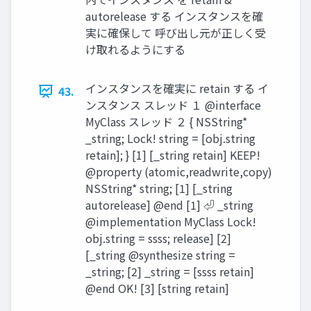
autorelease する インスタンスを確
実に確保して 呼び出し元が正しく受
け取れるようにする
インスタンスを確実に retain する イ
43.
ンスタンス スレッド １ @interface
MyClass スレッド ２ { NSString*
_string; Lock! string = [obj.string
retain]; } [1] [_string retain] KEEP!
@property (atomic,readwrite,copy)
NSString* string; [1] [_string
autorelease] @end [1] ⏎ _string
@implementation MyClass Lock!
obj.string = ssss; release] [2]
[_string @synthesize string =
_string; [2] _string = [ssss retain]
@end OK! [3] [string retain]