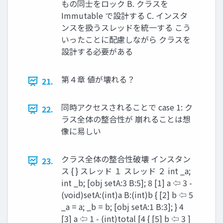
もの同⼠をロック B. クラスを
Immutable で設計する C. インスタ
ンスを扱うスレッドを統⼀する こう
いったことに配慮しながら クラスを
設計する必要がある
第４章 値が壊れる？
21.
同時アクセスされることで case 1: ク
22.
ラス全体の整合性が 崩れることは想
像に易しい
クラス全体の整合性破壊 インスタン
23.
ス { } スレッド １ スレッド ２ int _a;
int _b; [obj setA:3 B:5]; 8 [1] a ⇦ 3 -
(void)setA:(int)a B:(int)b { [2] b ⇦ 5
_a = a; _b = b; [obj setA:1 B:3]; } 4
[3] a ⇦ 1 - (int)total [4 { [5] b ⇦ 3 ]