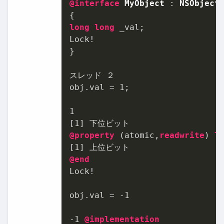
@interface
MyObject
 : 
NSObject
long
long
 _val;

Lock!

}

スレッド ２

obj.val = 
1
;

1
[
1
@property
 (atomic,
readwrite
) 
l
[
1
@end
Lock!

obj.val = 
-1
-1
@implementation