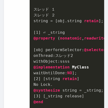
スレッド １

スレッド ２

string = [obj.string 
retain
];

[
1
@property
 (
nonatomic
,
readwrite
[obj performSelector:
@selector
onThread:スレッド
2
@implementation
MyClass
waitUntilDone:
NO
];

[
2
] [string 
retain
]

@synthesize
 string = _string;

[
3
@end