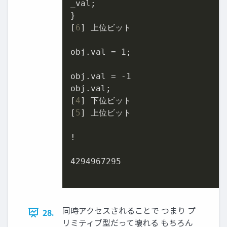
_val;

}

[
6
] 上位ビット

obj.val = 
1
;

obj.val = 
-1
obj.val;

[
4
] 下位ビット

[
5
] 上位ビット

!

4294967295
同時アクセスされることで つまり プ
28.
リミティブ型だって壊れる もちろん