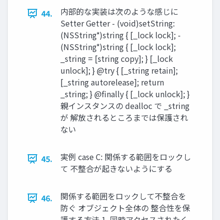
内部的な実装は次のような感じに
44.
Setter Getter - (void)setString:
(NSString*)string { [_lock lock]; -
(NSString*)string { [_lock lock];
_string = [string copy]; } [_lock
unlock]; } @try { [_string retain];
[_string autorelease]; return
_string; } @finally { [_lock unlock]; }
親インスタンスの dealloc で _string
が 解放されるところまでは保護され
ない
実例 case C: 関係する範囲をロックし
45.
て 不整合が起きないようにする
関係する範囲をロックして不整合を
46.
防ぐ オブジェクト全体の 整合性を保
護する⽅法 1. 同時アクセスされたく