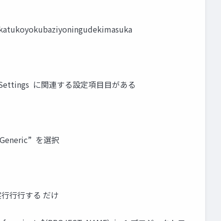
tukoyokubaziyoningudekimasuka
ld Settings に関連する設定項⽬目がある
e Generic” を選択
 を実⾏行行する だけ