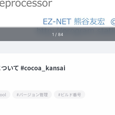
て #cocoa_kansai
ool
#バージョン管理
#ビルド番号