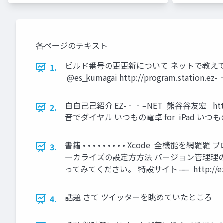
各ページのテキスト
ビルド番号の更更新について ネットで教えてもらったこと • •
1.
@es_̲kumagai http://program.station.ez-
⾃自⼰己紹介 EZ-‐‑‒NET 熊⾕谷友宏 http://
2.
音でダイヤル いつもの電卓 for iPad いつもの電
書籍 • • • • • • • • • Xcod
3.
ーカライズの設定⽅方法 バージョン管理理
ってみてください。 特設サイト ̶— http://ez-‐
話題 さて ツイッターを眺めていたところ
4.