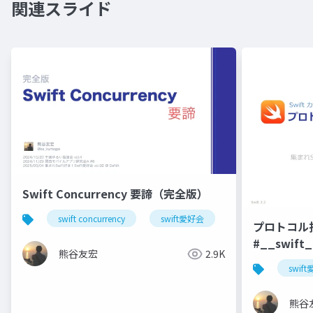
関連スライド
Swift Concurrency 要諦（完全版）
swift concurrency
swift愛好会
関モバ
千
プロトコル
#__swift
熊谷友宏
2.9K
swif
熊谷