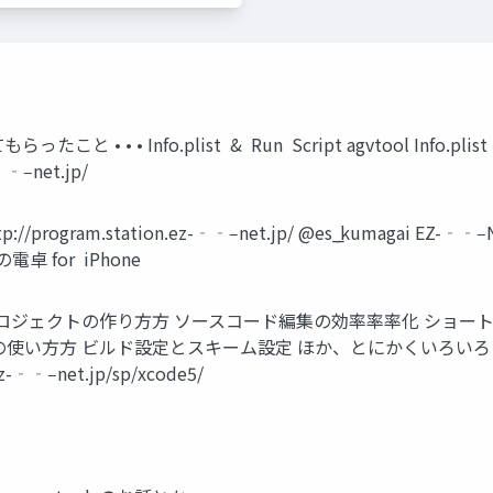
 • Info.plist & Run Script agvtool Info.plis
‐‑‒net.jp/
program.station.ez-‐‑‒net.jp/ @es_̲kumagai E
卓 for iPhone
e 全機能を網羅羅 プロジェクトの作り⽅方 ソースコード編集の効率率率化
の使い⽅方 ビルド設定とスキーム設定 ほか、とにかくいろいろ
‑‒net.jp/sp/xcode5/