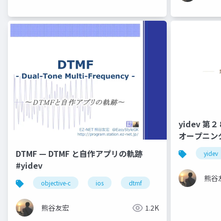
yidev 第２８
オープニン
DTMF — DTMF と自作アプリの軌跡
yidev
#yidev
熊谷
objective-c
ios
dtmf
オーディオ
熊谷友宏
1.2K