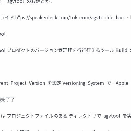
agvtool のお話とか。
s://speakerdeck.com/tokorom/agvtooldechao-­‐ka
ool
Tool agvtool プロダクトのバージョン管理理を⾏行行えるツール Bui
rrent Project Version を設定 Versioning System で “Appl
 準備完了了
 Tool あとは プロジェクトファイルのある ディレクトリで agvtool