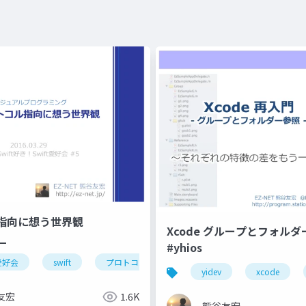
歳ゆるい勉強会
指向に想う世界観
Xcode グループとフォル
__
#yhios
t愛好会
swift
プロトコル指向
yidev
xcode
友宏
1.6K
熊谷友宏