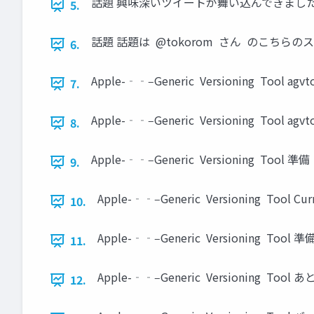
話題 興味深いツイートが舞い込んできました。 
5.
話題 話題は @tokorom さん のこちらのスライド h"p
6.
Apple-‐‑‒Generic Versioning Tool agvt
7.
Apple-‐‑‒Generic Versioning 
8.
Apple-‐‑‒Generic Versioning Tool 準備
9.
Apple-‐‑‒Generic Versioning Tool Cu
10.
Apple-‐‑‒Generic Versioning Tool
11.
Apple-‐‑‒Generic Versioning
12.