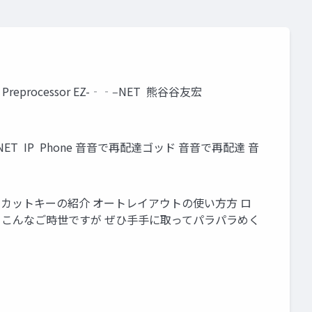
t Preprocessor EZ-‐‑‒NET 熊⾕谷友宏
Z-‐‑‒NET IP Phone ⾳音で再配達ゴッド ⾳音で再配達 ⾳
 ショートカットキーの紹介 オートレイアウトの使い⽅方 ロ
 こんなご時世ですが ぜひ⼿手に取ってパラパラめく