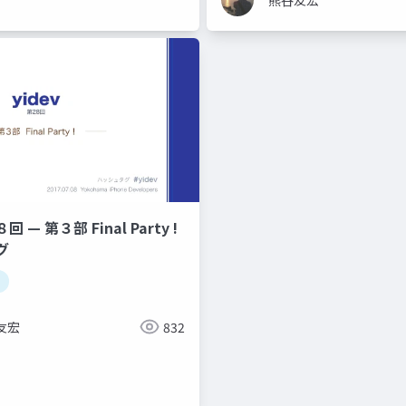
回 — 第３部 Final Party !
グ
友宏
832
yidev