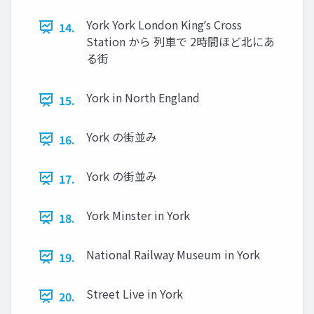
York York London Kingʼs Cross
14.
Station から 列車で 2時間ほど北にあ
る街
York in North England
15.
York の街並み
16.
York の街並み
17.
York Minster in York
18.
National Railway Museum in York
19.
Street Live in York
20.