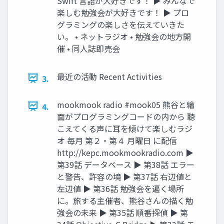
Swift 言語が大好きです！ ▶ みんなで
楽しむ勉強会が大好きです！ ▶ プロ
グラミングの楽しさを伝えていきた
い。 • ネットラジオ • 勉強会の地方開
催 • 同人誌即売会
最近の活動 Recent Activities
3.
mookmook radio #mook05 熊谷と繪
4.
面がプログラミングコードの内から 聴
こえてくる声に耳を傾けて楽しむラジ
オ 毎月 第２・第４ 月曜日 に配信
http://kepc.mookmookradio.com ▶
第39話 データベース ▶ 第38話 エラー
と警告、許容の境 ▶ 第37話 右辺値と
左辺値 ▶ 第36話 勉強会を遍く場所
に。旅する主催者、熊谷さんの描く勉
強会の未来 ▶ 第35話 順番探偵 ▶ 第