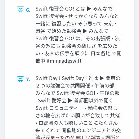
Swift 復習会 GO! とは ▶ みんなで
6.
Swift 復習会 • せっかくなら みんなと
一緒に 復習したい そう思って 東京・
渋谷 で始めた勉強会 ▶ みんなで
Swift 復習会 GO! は、その出張版 • 渋
谷の外にも 勉強会の楽しさ を広めた
い • 友人の伝手を頼りに 日本各地 で開
催中 #minna̲de̲swift
Swift Day ! Swift Day ! とは ▶ 関東の
7.
２つの勉強会で共同開催 • 午前の部 :
みんなで Swift 復習会 GO! • 午後の部
: Swift 愛好会 ▶ 首都圏以外で開く
Swift コミュニティー • 勉強会の楽し
さの輪を広げたい願いが合致して共催
• 首都圏の人も嬉しいことにたくさん
来てくれて 開催地のエンジニアとの交
流が深まったのが 嬉しい誤算 • 場所と