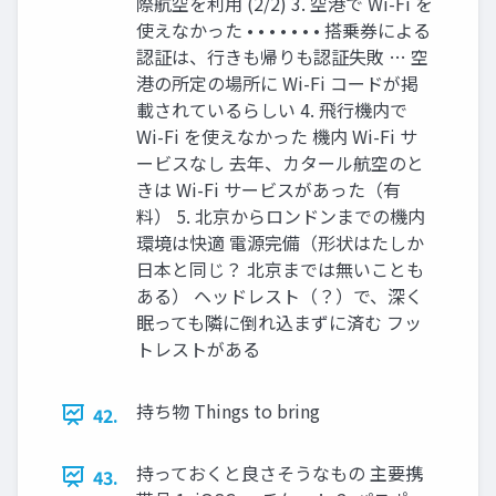
際航空を利用 (2/2) 3. 空港で Wi-Fi を
使えなかった • • • • • • • 搭乗券による
認証は、行きも帰りも認証失敗 … 空
港の所定の場所に Wi-Fi コードが掲
載されているらしい 4. 飛行機内で
Wi-Fi を使えなかった 機内 Wi-Fi サ
ービスなし 去年、カタール航空のと
きは Wi-Fi サービスがあった（有
料） 5. 北京からロンドンまでの機内
環境は快適 電源完備（形状はたしか
日本と同じ？ 北京までは無いことも
ある） ヘッドレスト（？）で、深く
眠っても隣に倒れ込まずに済む フッ
トレストがある
持ち物 Things to bring
42.
持っておくと良さそうなもの 主要携
43.