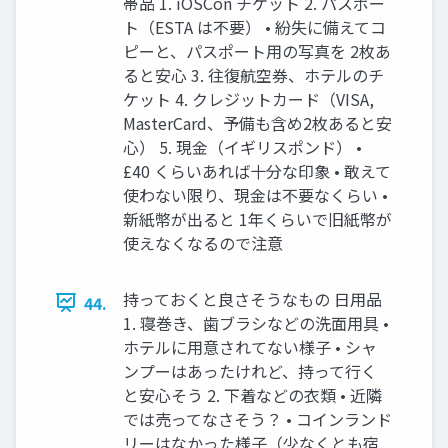
帯品 1. iOSCon チケット 2. パスポー
ト（ESTA は不要） • 紛失に備えてコ
ピーと、パスポート用の写真を 2枚あ
ると安心 3. 往復航空券、ホテルのチ
ケット 4. クレジットカード（VISA,
MasterCard、予備も含め2枚あると安
心） 5. 現金（イギリスポンド） •
£40 くらいあれば十分な印象 • 敢えて
使わない限り、現金は不要なくらい •
新紙幣が出ると 1年くらいで旧紙幣が
使えなくなるので注意
持っておくと良さそうなもの 日用品
44.
1. 寝巻き、歯ブラシなどの洗面用具 •
ホテルに用意されてない様子 • シャ
ンプーはあったけれど、持って行く
と安心そう 2. 下着などの衣類 • 近隣
では売ってなさそう？ • コインランド
リーはなかった様子（少なくとも宿