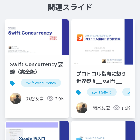
関連スライド
Swift Concurrency 要
諦（完全版）
プロトコル指向に想う
世界観 #__swift__
swift concurrency
swift愛好会
関モバ
千
swift愛好会
swift
熊谷友宏
2.9K
熊谷友宏
1.6K