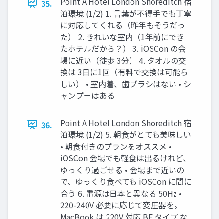
Point A Hotel London Shoreditch 宿
35.
泊環境 (1/2) 1. 言葉が不得手でも丁寧
に対応してくれる（昨年もそうだっ
た） 2. きれいな室内（1年前にでき
たホテルだから？） 3. iOSCon の会
場に近い（徒歩 3分） 4. タオルの交
換は 3日に1回（有料で交換は可能ら
しい） • 室内着、歯ブラシはない • シ
ャンプーはある
Point A Hotel London Shoreditch 宿
36.
泊環境 (1/2) 5. 朝食がとても美味しい
• 朝食付きのプランをオススメ •
iOSCon 会場でも軽食は出るけれど、
ゆっくり過ごせる • 会場まで近いの
で、ゆっくり食べても iOSCon に間に
合う 6. 電源は日本と異なる 50Hz •
220-240V 必要に応じて変圧器を。
MacBook は 220V 対応 BF タイプ な