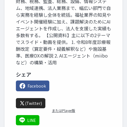
財務、税務、監査、総務、設備、情報システ
ム、地域連携、法人業務まで、幅広い部門で自
ら実務を経験し全体を統括。福祉業界の知見や
イベント開催経験に加え、課題解決のためにAI
エージェントを作成し、法人を支援した実績も
多数有する。 【公開資料】主に以下の2テーマ
でスライド・動画を提供。 1. 令和8年度診療報
酬改定（算定要件・疑義解釈など）や施設基
準、医療DXの解説 2. AIエージェント（miibo
など）の構築・活用
シェア
Facebook
(Twitter)
またはPlayer版
LINE