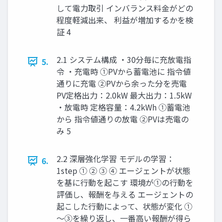
して電力取引 インバランス料金がどの
程度軽減出来、 利益が増加するかを検
証 4
2.1 システム構成 ・30分毎に充放電指
5.
令 ・充電時 ①PVから蓄電池に 指令値
通りに充電 ②PVから余った分を売電
PV定格出力：2.0kW 最大出力：1.5kW
・放電時 定格容量：4.2kWh ①蓄電池
から 指令値通りの放電 ②PVは売電の
み 5
2.2 深層強化学習 モデルの学習：
6.
1step ① ② ③ ④ エージェントが状態
を基に行動を起こす 環境が①の行動を
評価し、報酬を与える エージェントの
起こした行動によって、状態が変化 ①
～③を繰り返し、一番高い報酬が得ら