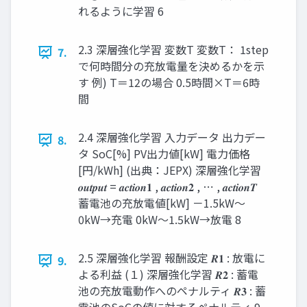
れるように学習 6
2.3 深層強化学習 変数T 変数T： 1step
7.
で何時間分の充放電量を決めるかを示
す 例) T＝12の場合 0.5時間×T＝6時
間
2.4 深層強化学習 入力データ 出力デー
8.
タ SoC[%] PV出力値[kW] 電力価格
[円/kWh] (出典：JEPX) 深層強化学習
𝒐𝒖𝒕𝒑𝒖𝒕 = 𝒂𝒄𝒕𝒊𝒐𝒏𝟏 , 𝒂𝒄𝒕𝒊𝒐𝒏𝟐 , ⋯ , 𝒂𝒄𝒕𝒊𝒐𝒏𝑻
蓄電池の充放電値[kW] －1.5kW～
0kW→充電 0kW～1.5kW→放電 8
2.5 深層強化学習 報酬設定 𝑹𝟏 : 放電に
9.
よる利益 (１) 深層強化学習 𝑹𝟐 : 蓄電
池の充放電動作へのペナルティ 𝑹𝟑 : 蓄