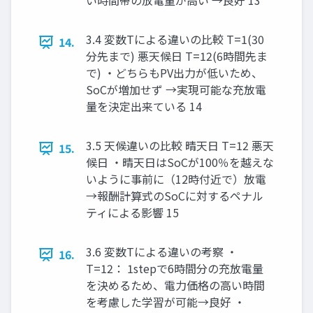
い時間帯の放電量が高い →良好 13
3.4 変数Tによる違いの比較 T=1(30
14.
分先まで) 悪天候日 T=12(6時間先ま
で) ・どちらもPV出力が低いため、
SoCが増加せず →実現可能な充放電
量を決定出来ている 14
3.5 天候違いの比較 晴天日 T=12 悪天
15.
候日 ・晴天日はSoCが100％を越えな
いように事前に（12時付近で）放電
→報酬計算式のSoCに対するペナル
ティによる影響 15
3.6 変数Tによる違いの考察 ・
16.
T=12： 1stepで6時間分の充放電量
を決めるため、電力価格の高い時間
を考慮した学習が可能→良好 ・