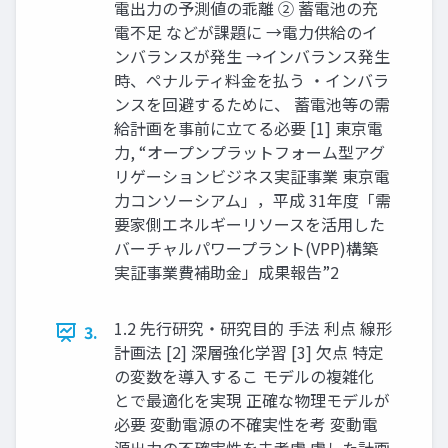
電出力の予測値の乖離 ② 蓄電池の充
電不足 などが課題に →電力供給のイ
ンバランスが発生 →インバランス発生
時、ペナルティ料金を払う ・インバラ
ンスを回避するために、 蓄電池等の需
給計画を事前に立てる必要 [1] 東京電
力, “オープンプラットフォーム型アグ
リゲーションビジネス実証事業 東京電
力コンソーシアム」，平成 31年度「需
要家側エネルギーリソースを活用した
バーチャルパワープラント(VPP)構築
実証事業費補助金」成果報告”2
1.2 先行研究・研究目的 手法 利点 線形
3.
計画法 [2] 深層強化学習 [3] 欠点 特定
の変数を導入するこ モデルの複雑化
とで最適化を実現 正確な物理モデルが
必要 変動電源の不確実性を考 変動電