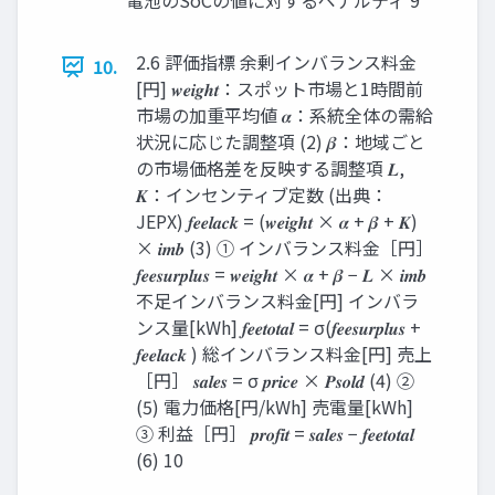
電池のSoCの値に対するペナルティ 9
2.6 評価指標 余剰インバランス料金
10.
[円] 𝒘𝒆𝒊𝒈𝒉𝒕：スポット市場と1時間前
市場の加重平均値 𝜶：系統全体の需給
状況に応じた調整項 (2) 𝜷：地域ごと
の市場価格差を反映する調整項 𝑳,
𝑲：インセンティブ定数 (出典：
JEPX) 𝒇𝒆𝒆𝒍𝒂𝒄𝒌 = (𝒘𝒆𝒊𝒈𝒉𝒕 × 𝜶 + 𝜷 + 𝑲)
× 𝒊𝒎𝒃 (3) ① インバランス料金［円］
𝒇𝒆𝒆𝒔𝒖𝒓𝒑𝒍𝒖𝒔 = 𝒘𝒆𝒊𝒈𝒉𝒕 × 𝜶 + 𝜷 − 𝑳 × 𝒊𝒎𝒃
不足インバランス料金[円] インバラ
ンス量[kWh] 𝒇𝒆𝒆𝒕𝒐𝒕𝒂𝒍 = σ(𝒇𝒆𝒆𝒔𝒖𝒓𝒑𝒍𝒖𝒔 +
𝒇𝒆𝒆𝒍𝒂𝒄𝒌 ) 総インバランス料金[円] 売上
［円］ 𝒔𝒂𝒍𝒆𝒔 = σ 𝒑𝒓𝒊𝒄𝒆 × 𝑷𝒔𝒐𝒍𝒅 (4) ②
(5) 電力価格[円/kWh] 売電量[kWh]
③ 利益［円］ 𝒑𝒓𝒐𝒇𝒊𝒕 = 𝒔𝒂𝒍𝒆𝒔 − 𝒇𝒆𝒆𝒕𝒐𝒕𝒂𝒍
(6) 10