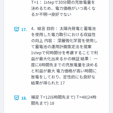
T=1： 1stepで30分間の充放電量を
決めるため、電力価格がいつ高くな
るか不明→良好でない
4．結言 目的： 太陽光発電と蓄電池
17.
を使用した電力取引における収益性
の向上 内容： 深層強化学習を使用し
て蓄電池の運用計画策定法を提案
1stepで何時間分を考慮することで利
益が最大化出来るかの検証 結果： 一
度に6時間先までの充放電量を決める
と利益が最大 電力価格が高い時間に
放電をしており、定性的にも良好な
結果が得られた 17
補足 T=12(6時間先まで) T=48(24時
18.
間先まで) 18