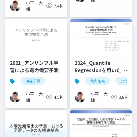
小平 大
7.4K
輔
2021_アンサンブル学
2024_Quantile
習による電力需要予測
Regressionを用いた 確
率的電力価格予測
機械学習
電力価格
分位点予
小平 大
小平 大
4.5K
3.8K
輔
輔