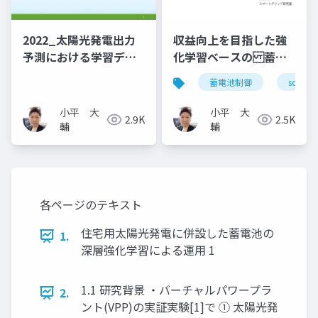
2022_太陽光発電出力
収益向上を目指した強
予測における学習デー
化学習ベースの 蓄電
タの欠損値補完
池制御手法の実証
蓄電池制御
soc
小平 大
小平 大
2.9K
2.5K
輔
輔
各ページのテキスト
住宅用太陽光発電に併設した蓄電池の
1.
深層強化学習による運用 1
1.1 研究背景 ・バーチャルパワープラ
2.
ント(VPP)の実証実験[1]で ① 太陽光発