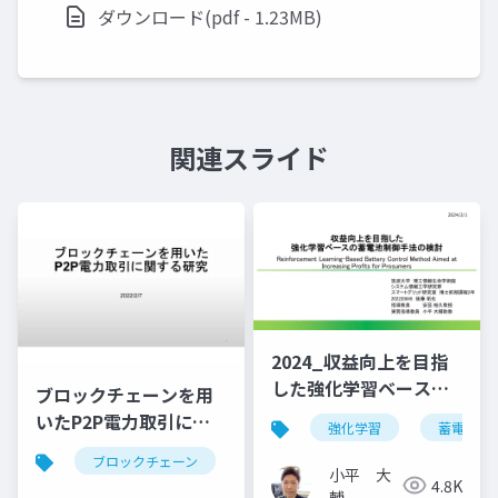
ダウンロード(pdf - 1.23MB)
関連スライド
2024_収益向上を目指
した強化学習ベースの
ブロックチェーンを用
蓄電池制御手法の検討
いたP2P電力取引に関
強化学習
蓄電池
する研究
ブロックチェーン
小平 大
4.8K
輔