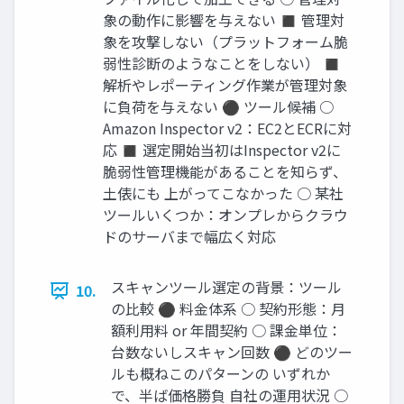
象の動作に影響を与えない ◼ 管理対
象を攻撃しない（プラットフォーム脆
弱性診断のようなことをしない） ◼
解析やレポーティング作業が管理対象
に負荷を与えない ⚫ ツール候補 ○
Amazon Inspector v2：EC2とECRに対
応 ◼ 選定開始当初はInspector v2に
脆弱性管理機能があることを知らず、
土俵にも 上がってこなかった ○ 某社
ツールいくつか：オンプレからクラウ
ドのサーバまで幅広く対応
スキャンツール選定の背景：ツール
10.
の比較 ⚫ 料金体系 ○ 契約形態：月
額利用料 or 年間契約 ○ 課金単位：
台数ないしスキャン回数 ⚫ どのツー
ルも概ねこのパターンの いずれか
で、半ば価格勝負 自社の運用状況 ○