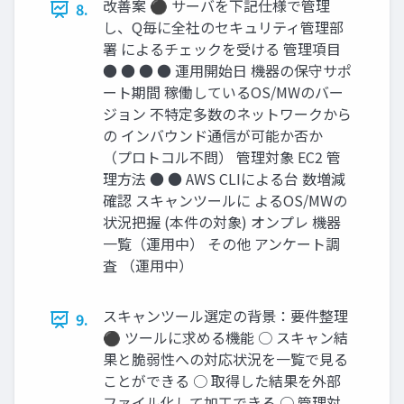
改善案 ⚫ サーバを下記仕様で管理
8.
し、Q毎に全社のセキュリティ管理部
署 によるチェックを受ける 管理項目
● ● ● ● 運用開始日 機器の保守サポ
ート期間 稼働しているOS/MWのバー
ジョン 不特定多数のネットワークから
の インバウンド通信が可能か否か
（プロトコル不問） 管理対象 EC2 管
理方法 ● ● AWS CLIによる台 数増減
確認 スキャンツールに よるOS/MWの
状況把握 (本件の対象) オンプレ 機器
一覧（運用中） その他 アンケート調
査 （運用中）
スキャンツール選定の背景：要件整理
9.
⚫ ツールに求める機能 ○ スキャン結
果と脆弱性への対応状況を一覧で見る
ことができる ○ 取得した結果を外部
ファイル化して加工できる ○ 管理対