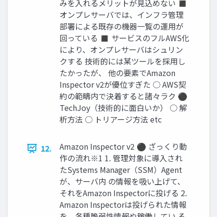
みを入れるメリットが見込めない ◼
オンプレサーバでは、インフラ管理
部署による既存の機器一覧の運用が
回っている ◼ サービスのフルAWS化
により、オンプレサーバはシュリン
クする 技術的には某ツールを採用し
たかったが、 他の要素でAmazon
Inspector v2が優位すぎた ○ AWS契
約の範疇内で決着すると諸々ラク ⚫
TechJoy（技術的に面白いか） ○ 解
析方法 ○ トリアージ方法 etc
Amazon Inspector v2 ⚫ ざっくり動
12.
作の流れ※1 1. 管理対象に導入され
たSystems Manager（SSM）Agent
が、サーバ内 の情報を吸い上げて、
それをAmazon Inspectorに投げる 2.
Amazon Inspectorは投げられた情報
を、各種脆弱性情報や稼働してい る