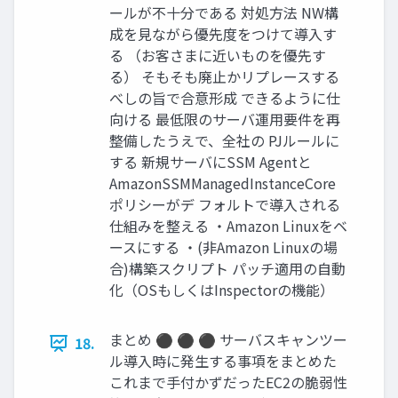
ールが不十分である 対処方法 NW構
成を見ながら優先度をつけて導入す
る （お客さまに近いものを優先す
る） そもそも廃止かリプレースする
べしの旨で合意形成 できるように仕
向ける 最低限のサーバ運用要件を再
整備したうえで、全社の PJルールに
する 新規サーバにSSM Agentと
AmazonSSMManagedInstanceCore
ポリシーがデ フォルトで導入される
仕組みを整える ・Amazon Linuxをベ
ースにする ・(非Amazon Linuxの場
合)構築スクリプト パッチ適用の自動
化（OSもしくはInspectorの機能）
まとめ ⚫ ⚫ ⚫ サーバスキャンツー
18.
ル導入時に発生する事項をまとめた
これまで手付かずだったEC2の脆弱性