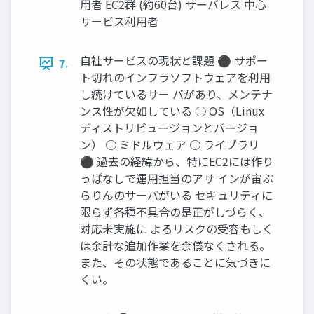
用者 EC2群 (約60台) サーバレス 中心
サービス利用者
自社サービスの現状と課題 ⚫ サポー
7.
ト切れのインフラソフトウェアを利用
し続けているサー バがあり、メンテナ
ンス性が欠如している ○ OS（Linux
ディストリビュージョンとバージョ
ン） ○ ミドルウェア ○ ライブラリ
⚫ 過去の経緯から、特にEC2には作り
っぱなしで運用担当のアサ インが宙ぶ
らりんのサーバがいる セキュリティに
限らず各種不具合の是正がしづらく、
対応未実施に よるリスクの受容もしく
は余計な追加作業を余儀なくされる。
また、その状態であることに気づきに
くい。