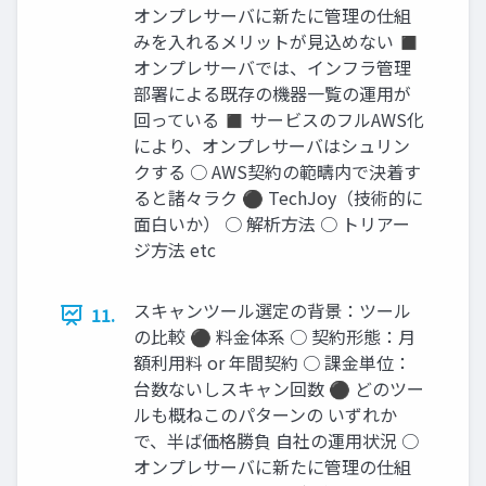
オンプレサーバに新たに管理の仕組
みを入れるメリットが見込めない ◼
オンプレサーバでは、インフラ管理
部署による既存の機器一覧の運用が
回っている ◼ サービスのフルAWS化
により、オンプレサーバはシュリン
クする ○ AWS契約の範疇内で決着す
ると諸々ラク ⚫ TechJoy（技術的に
面白いか） ○ 解析方法 ○ トリアー
ジ方法 etc
スキャンツール選定の背景：ツール
11.
の比較 ⚫ 料金体系 ○ 契約形態：月
額利用料 or 年間契約 ○ 課金単位：
台数ないしスキャン回数 ⚫ どのツー
ルも概ねこのパターンの いずれか
で、半ば価格勝負 自社の運用状況 ○
オンプレサーバに新たに管理の仕組