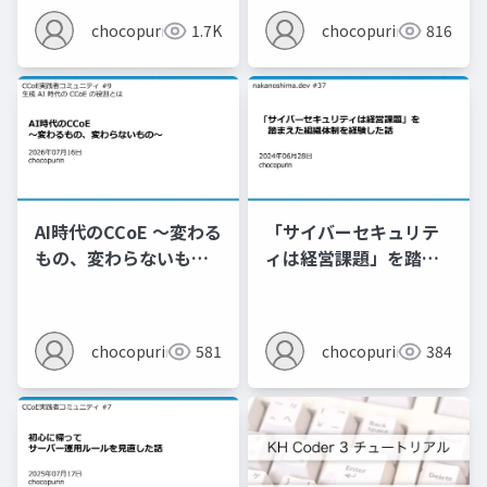
chocopurin
1.7K
chocopurin
816
AI時代のCCoE ～変わる
「サイバーセキュリテ
もの、変わらないもの
ィは経営課題」を踏ま
～
えた組織体制を経験し
た話
chocopurin
581
chocopurin
384