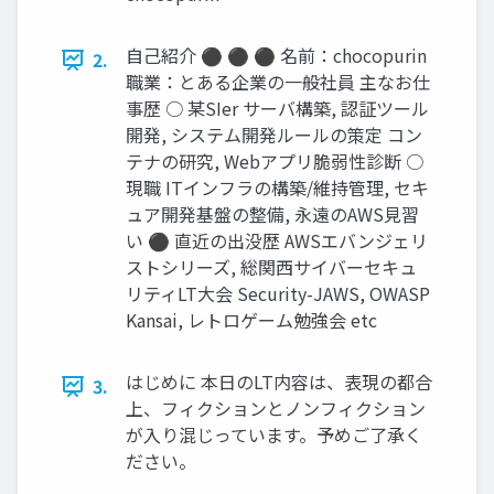
自己紹介 ⚫ ⚫ ⚫ 名前：chocopurin
2.
職業：とある企業の一般社員 主なお仕
事歴 ○ 某SIer サーバ構築, 認証ツール
開発, システム開発ルールの策定 コン
テナの研究, Webアプリ脆弱性診断 ○
現職 ITインフラの構築/維持管理, セキ
ュア開発基盤の整備, 永遠のAWS見習
い ⚫ 直近の出没歴 AWSエバンジェリ
ストシリーズ, 総関西サイバーセキュ
リティLT大会 Security-JAWS, OWASP
Kansai, レトロゲーム勉強会 etc
はじめに 本日のLT内容は、表現の都合
3.
上、フィクションとノンフィクション
が入り混じっています。予めご了承く
ださい。