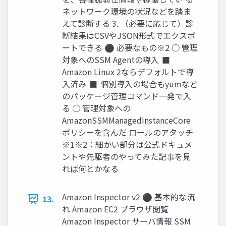
ネットワーク環境の状況などを踏ま
えて診断する 3. （必要に応じて）診
断結果はCSVやJSON形式でエクスポ
ートできる ⚫ 必要なもの※2 ○ 管理
対象へのSSM Agentの導入 ◼
Amazon Linux 2ならデフォルトで導
入済み ◼ 個別導入の場合もyumなど
のパッケージ管理コマンド一発で入
る ○ 管理対象への
AmazonSSMManagedInstanceCore
ポリシーを含んだ ロールのアタッチ
※1※2：細かい部分は公式ドキュメ
ントや先駆者のやってみた記事を見
れば何とかなる
Amazon Inspector v2 ⚫ 基本的な流
13.
れ Amazon EC2 ブラウザ閲覧
Amazon Inspector サーバ情報 SSM