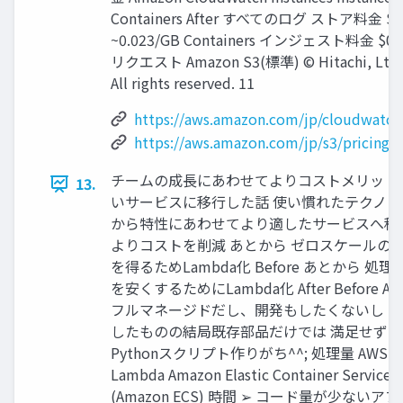
Containers After すべてのログ ストア料金 $0.
~0.023/GB Containers インジェスト料金 $0.0
リクエスト Amazon S3(標準) © Hitachi, Ltd. 
All rights reserved. 11
https://aws.amazon.com/jp/cloudwatch/
https://aws.amazon.com/jp/s3/pricing/
チームの成長にあわせてよりコストメリット
13.
いサービスに移行した話 使い慣れたテクノロ
から特性にあわせてより適したサービスへ移
よりコストを削減 あとから ゼロスケールの
を得るためLambda化 Before あとから 処理
を安くするためにLambda化 After Before Aft
フルマネージドだし、開発もしたくないし 
したものの結局既存部品だけでは 満足せず
Pythonスクリプト作りがち^^; 処理量 AWS
Lambda Amazon Elastic Container Service
(Amazon ECS) 時間 ➢ コード量が少ないア