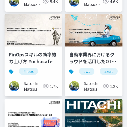
5.4K
4.6K
Matsuzawa
Matsuzawa
(Matt)
(Matt)
FinOpsスキルの効率的
自動車業界におけるク
な上げ方 #ochacafe
ラウドを活用したOTA
やVSOC事例のご紹介
finops
aws
azure
（v20220225）
Satoshi
Satoshi
1.7K
1.2K
Matsuzawa
Matsuzawa
(Matt)
(Matt)