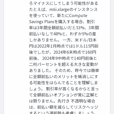
ろマイナスにしてしまう可能性がある
たとえば、m6i.xlargeのインスタンス
を使っていて、新たにCompute
Savings Plansを購入する場合、割引
率は3年間全額前払いだと53%、3年間
前払いなしで48%と、わずか5%の差
しかありません。 一方、米ドル/日本
円は2022年1月時点では1ドル115円前
後でしたが、2024年6末時点で160円
前後、 2024年9中時点で140円前後と
二桁パーセントを超える大きな変動が
ありました。 そのため、昨今では簡単
に全額前払いのメリットを帳消しにす
る可能性をはらんでることを理解しま
しょう。 割引率が高くなるからと言っ
て全額前払いオプションが常に正解と
は限りません。先行き 不透明な場合
は、前払い額を減らしてリスクヘッジ
するという選択肢も考慮しましょう。