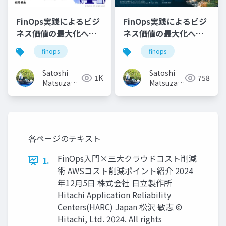
FinOps実践によるビジ
FinOps実践によるビジ
ネス価値の最大化へと
ネス価値の最大化へと
シフトせよ
シフトせよ
finops
finops
#ITmediaDXSummit23
#NEXTVMware資産
Satoshi
Satoshi
1K
758
Matsuzawa
Matsuzawa
(Matt)
(Matt)
各ページのテキスト
FinOps入門×三大クラウドコスト削減
1.
術 AWSコスト削減ポイント紹介 2024
年12月5日 株式会社 日立製作所
Hitachi Application Reliability
Centers(HARC) Japan 松沢 敏志 ©
Hitachi, Ltd. 2024. All rights