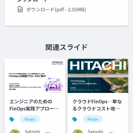
ダウンロード(pdf - 2.55MB)
関連スライド
エンジニアのための
クラウドFinOps―単な
FinOps実践アプローチ
るクラウドコスト改善
の紹介 #cncw2024
の先へ
finops
finops
#Forkwell_Library
Satoshi
Satoshi