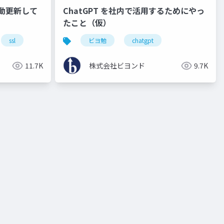
自動更新して
ChatGPT を社内で活用するためにやっ
たこと（仮）
ssl
ビヨ勉
chatgpt
11.7K
株式会社ビヨンド
9.7K