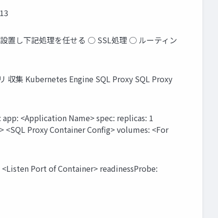
 13
ss を設置し下記処理を任せる ○ SSL処理 ○ ルーティン
ubernetes Engine SQL Proxy SQL Proxy
app: <Application Name> spec: replicas: 1
g> <SQL Proxy Container Config> volumes: <For
<Listen Port of Container> readinessProbe: