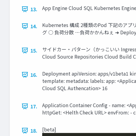
App Engine Cloud SQL Kubernetes Engine 
13.
Kubernetes 構成 2種類のPod 下記の
14.
グ ○ 負荷分散 …負荷かかんねぇ ➜ Deploy
サイドカー・パターン（かっこいい Ingress App E
15.
Cloud Source Repositories Cloud Build C
Deployment apiVersion: apps/v1beta1 kin
16.
template: metadata: labels: app: <Applic
Cloud SQL Authencation> 16
Application Container Conﬁg - name: <App
17.
httpGet: <Helth Check URL> envFrom: - c
[beta]
18.