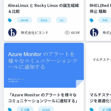
AlmaLinux と Rocky Linux の誕生経緯
RHEL(Re
＆比較
停止 騒動
server
linux
os
rhel
株式会社ビヨンド
48.9K
株式
「Azure Monitor のアラートを様々な
マルチステー
コミュニケーションツールに通知する」
ジを最適化
ビヨ勉
azure
ビヨ