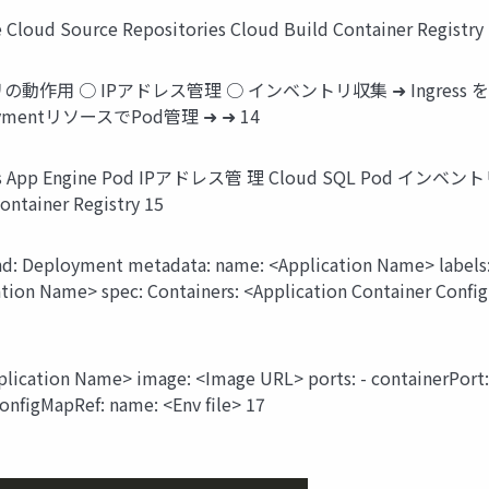
Cloud Source Repositories Cloud Build Container Registry
アプリの動作用 ○ IPアドレス管理 ○ インベントリ収集 ➜ Ingre
mentリソースでPod管理 ➜ ➜ 14
ngine Pod IPアドレス管 理 Cloud SQL Pod インベントリ 収集 K
ontainer Registry 15
d: Deployment metadata: name: <Application Name> labels: 
ation Name> spec: Containers: <Application Container Confi
lication Name> image: <Image URL> ports: - containerPort: 
onfigMapRef: name: <Env file> 17