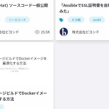
d Hat) ソースコード一般公開
「AnsibleでSSL証明書を
みた」
ソースコード
ビヨ勉
ansibl
会社ビヨンド
25.5K
株式会社ビヨンド
ジビルドでDockerイメー
する方法
勉