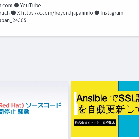
.com ● YouTube
uch ● X https://x.com/beyondjapaninfo ● Instagram
japan_24365