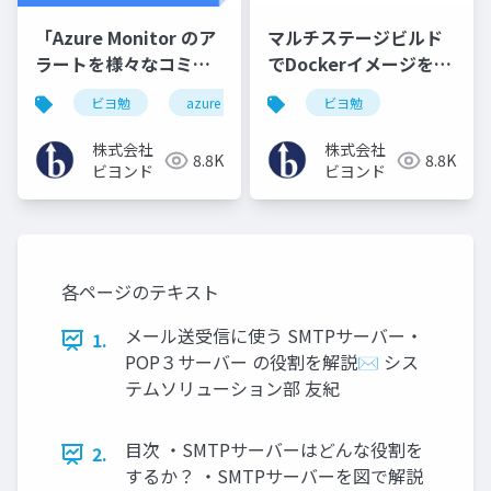
「Azure Monitor のア
マルチステージビルド
ラートを様々なコミュ
でDockerイメージを最
ニケーションツールに
適化する方法
ビヨ勉
azure
ビヨ勉
通知する」
株式会社
株式会社
8.8K
8.8K
ビヨンド
ビヨンド
各ページのテキスト
メール送受信に使う SMTPサーバー・
1.
POP３サーバー の役割を解説✉ シス
テムソリューション部 友紀
目次 ・SMTPサーバーはどんな役割を
2.
するか？ ・SMTPサーバーを図で解説