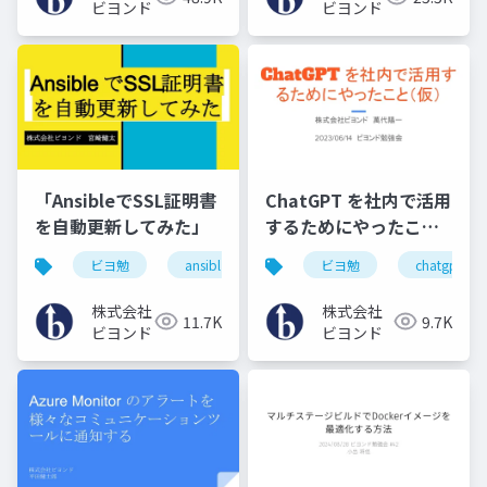
ビヨンド
ビヨンド
「AnsibleでSSL証明書
ChatGPT を社内で活用
を自動更新してみた」
するためにやったこと
（仮）
ビヨ勉
ansibl
ssl
ビヨ勉
chatgpt
株式会社
株式会社
11.7K
9.7K
ビヨンド
ビヨンド