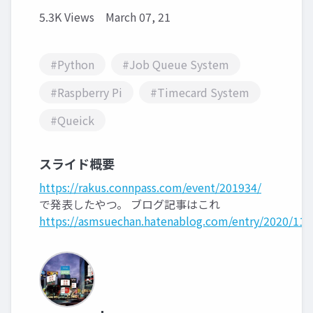
5.3K Views
March 07, 21
#Python
#Job Queue System
#Raspberry Pi
#Timecard System
#Queick
スライド概要
https://rakus.connpass.com/event/201934/
で発表したやつ。 ブログ記事はこれ
https://asmsuechan.hatenablog.com/entry/2020/11/