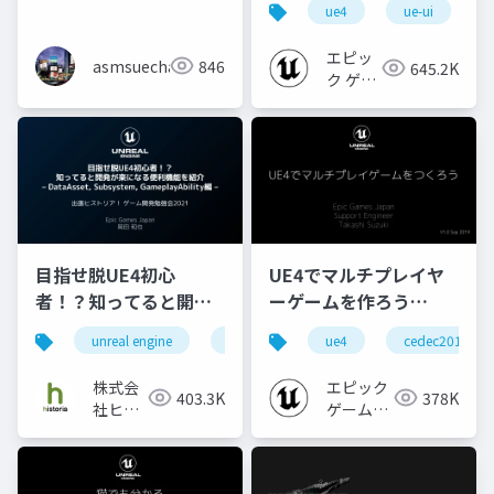
ue4
ue-ui
CONFERENCE '20】
エピッ
asmsuechan
846
645.2K
ク ゲー
ムズ ジ
ャパン
目指せ脱UE4初心
UE4でマルチプレイヤ
者！？知ってると開発
ーゲームを作ろう
が楽になる便利機能を
【CEDEC 2019】
unreal engine
ue4
unreal engine 4
ue4
cedec2019
histori
紹介 - DataAsset,
Subsystem,
株式会
エピック
403.3K
378K
GameplayAbility編 -
社ヒス
ゲームズ
トリア
ジャパン