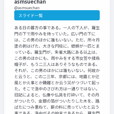
asmsuechan
@asmsuechan
スライド一覧
ある日の暮方の事である。一人の下人が、羅生
門の下で雨やみを待っていた。広い門の下に
は、この男のほかに誰もいない。ただ、所々丹
塗の剥はげた、大きな円柱に、蟋蟀が一匹とま
っている。羅生門が、朱雀大路にある以上は、
この男のほかにも、雨やみをする市女笠や揉烏
帽子が、もう二三人はありそうなものである。
それが、この男のほかには誰もいない。何故か
と云うと、この二三年、京都には、地震とか辻
風とか火事とか饑饉とか云う災がつづいて起っ
た。そこで洛中のさびれ方は一通りではない。
旧記によると、仏像や仏具を打砕いて、その丹
がついたり、金銀の箔がついたりした木を、路
ばたにつみ重ねて、薪の料に売っていたと云う
事である。洛中がその始末であるから、羅生門