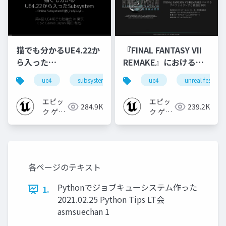
猫でも分かるUE4.22か
『FINAL FANTASY VII
ら入った
REMAKE』におけるプ
Subsystem【第4回
ロファイリングと最適
ue4
subsystem
ue-bp
ue4
ue-c++
unreal fest
UE4何でも勉強会 in 東
化事例 【UNREAL
京 2020】
FEST EXTREME 2021
エピッ
エピッ
284.9K
239.2K
SUMMER】
ク ゲー
ク ゲー
ムズ ジ
ムズ ジ
ャパン
ャパン
各ページのテキスト
Pythonでジョブキューシステム作った
1.
2021.02.25 Python Tips LT会
asmsuechan 1