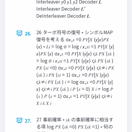
Interleaver 𝒚0 𝒚1 𝒚2 Decoder 𝑳
Interleaver Decoder 𝑳’
DeInterleaver Decoder 𝑳
26 ターボ符号の復号 • シンボルMAP
26.
復号を考える σ𝒙,𝑥 =0 𝑃𝑌|𝑋 (𝒚|𝒙)𝑃𝑋
(𝒙) • 𝐿𝑖 = log σ = log 𝑖 𝒙,𝑥𝑖 =1 𝑃𝑌|𝑋 (𝒚|
𝒙)𝑃𝑋 (𝒙) σ𝒙,𝑥 =0 𝑃𝑌|𝑋 (𝒚|𝒙) ς𝑘 𝑃𝑋 (𝑥𝑘 )
= log σ 𝑖 𝒙,𝑥𝑖 =1 𝑃𝑌|𝑋 (𝒚|𝒙) ς𝑘 𝑃𝑋 (𝑥𝑘 )
𝑃𝑋 (𝑥𝑖 =0) σ𝒙,𝑥 =0 𝑃𝑌|𝑋 (𝒚|𝒙) ς𝑘≠𝑖 𝑃𝑋
(𝑥𝑘 ) 𝑖 𝑃𝑋 (𝑥𝑖 = 1) σ𝒙,𝑥 =0 𝑃𝑌|𝑋 (𝒚|𝒙)
ς𝑘≠𝑖 𝑃𝑋 (𝑥𝑘 ) 𝑖 = log σ𝒙,𝑥 =0 𝑃𝑌|𝑋 (𝒚|
𝒙) ς𝑘≠𝑖 𝑃𝑋 (𝑥𝑘 ) 𝑖 𝑃 (𝑥 = 0) 𝑋 𝑖 + log 𝑃
(𝑥 ) 𝑃 (𝑥 = 1) σ𝒙,𝑥 =1 𝑃𝑌|𝑋 (𝒚|𝒙) ς𝑘≠𝑖
𝑋 𝑖 𝑘 𝑋 𝑖
27 事前確率 • 𝑥𝑘 の事前確率に相当す
27.
る項 log 𝑃𝑋 (𝑥𝑘 =0) 𝑃𝑋 (𝑥𝑘 =1) • 何の