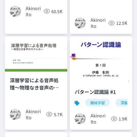
Akinori
60.5K
Ito
Akinori
12.5K
Ito
深層学習による音声処
理～物理なき音声のモ
パターン認識論 #1
デル化～
機械学習
深層学習
Akinori
5.7K
Akinori
Ito
1.9K
Ito