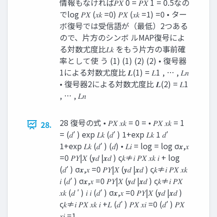
情報もなければ𝑃𝑋 0 = 𝑃𝑋 1 = 0.5なの
でlog 𝑃𝑋 (𝑥𝑘 =0) 𝑃𝑋 (𝑥𝑘 =1) =0 • ター
ボ復号では受信語が（最低）2つある
ので、片方のシンボ ルMAP復号によ
る対数尤度比𝐿𝑘 をもう片方の事前確
率として使 う (1) (1) (2) (2) • 復号器
1による対数尤度比 𝑳(1) = 𝐿1 , … , 𝐿𝑛
• 復号器2による対数尤度比 𝑳(2) = 𝐿1
, … , 𝐿𝑛
28 復号の式 • 𝑃𝑋 𝑥𝑘 = 0 = • 𝑃𝑋 𝑥𝑘 = 1
28.
= (𝑑′ ) exp 𝐿𝑘 (𝑑′ ) 1+exp 𝐿𝑘 1 𝑑′
1+exp 𝐿𝑘 (𝑑′ ) (𝑑) • 𝐿𝑖 = log = log σ𝒙,𝑥
=0 𝑃𝑌|𝑋 (𝒚𝑑 |𝒙𝑑 ) ς𝑘≠𝑖 𝑃𝑋 𝑥𝑘 𝑖 + log
(𝑑′ ) σ𝒙,𝑥 =0 𝑃𝑌|𝑋 (𝒚𝑑 |𝒙𝑑 ) ς𝑘≠𝑖 𝑃𝑋 𝑥𝑘
𝑖 (𝑑′ ) σ𝒙,𝑥 =0 𝑃𝑌|𝑋 (𝒚𝑑 |𝒙𝑑 ) ς𝑘≠𝑖 𝑃𝑋
𝑥𝑘 (𝑑 ′ ) 𝑖 𝑖 (𝑑′ ) σ𝒙,𝑥 =0 𝑃𝑌|𝑋 (𝒚𝑑 |𝒙𝑑 )
ς𝑘≠𝑖 𝑃𝑋 𝑥𝑘 𝑖 +𝐿 (𝑑′ ) 𝑃𝑋 𝑥𝑖 =0 (𝑑′ ) 𝑃𝑋
𝑥𝑖 =1