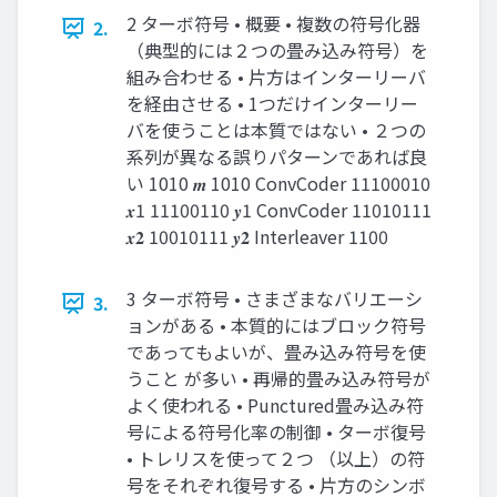
2 ターボ符号 • 概要 • 複数の符号化器
2.
（典型的には２つの畳み込み符号）を
組み合わせる • 片方はインターリーバ
を経由させる • 1つだけインターリー
バを使うことは本質ではない • ２つの
系列が異なる誤りパターンであれば良
い 1010 𝒎 1010 ConvCoder 11100010
𝒙1 11100110 𝒚1 ConvCoder 11010111
𝒙𝟐 10010111 𝒚𝟐 Interleaver 1100
3 ターボ符号 • さまざまなバリエーシ
3.
ョンがある • 本質的にはブロック符号
であってもよいが、畳み込み符号を使
うこと が多い • 再帰的畳み込み符号が
よく使われる • Punctured畳み込み符
号による符号化率の制御 • ターボ復号
• トレリスを使って２つ （以上）の符
号をそれぞれ復号する • 片方のシンボ