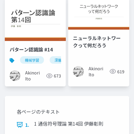
ニューラルネットワー
クって何だろう
パターン認識論 #14
機械学習
深層学習
パターン認識
Akinori
619
Akinori
Ito
673
Ito
各ページのテキスト
1 通信符号理論 第14回 伊藤彰則
1.