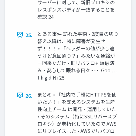
サーバーに対して、新旧プロキシの
レスポンスボディが一致することを
確認 24
とある事件 訪れた平穏 • 2度目の切り
25.
替え以降は、特に障害が発生せ
ず！！！ • 「ヘッダーの値が少し違
うけど意図通り？」みたいな連絡が
一回来ただけ • 旧リバプロも爆破済
み • 安心して眠れる日々…… Goo …
t h g d Ni 25
まとめ • 「社内で手軽にHTTPSを使
26.
いたい！」を支えるシステムを生産
性向上チーム は開発・運用していた
• そのシステム（特にSSLリバースプ
ロキシ）が老朽化していたので AWS
にリプレイスした • AWSでリバプロ