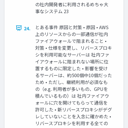
の社内開発者に利用されるめちゃ大
事なシステム 23
とある事件 原因と対策 • 原因 • AWS
24.
上のリソースからの一部通信が社内
ファイアウォールで阻まれること •
対策 • 仕様を変更し、リバースプロキ
シを利用可能なサーバーは 社内ファ
イアウォールに阻まれない場所に位
置するものに限定した • 影響を受け
るサーバーは、約500個中10個だった
ため • ただし、継続利用が必須なも
の（e.g. 利用者が多いもの、GPUを
積んでいるもの）は 社内ファイアウ
ォールに穴を開けてもらって通信を
許可した • 新リバースプロキシがデグ
レしていないことを入念に確かめた •
リバースプロキシを利用する全ての