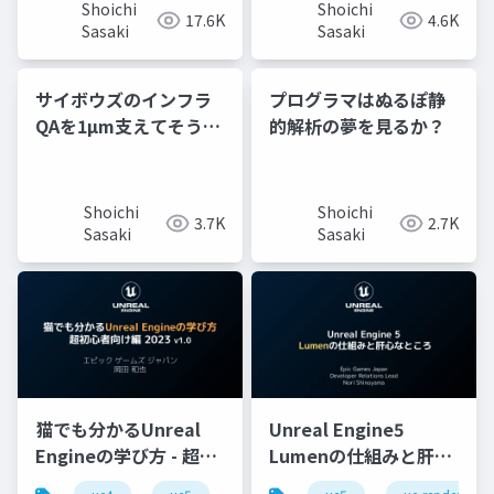
Shoichi
Shoichi
17.6K
4.6K
Sasaki
Sasaki
サイボウズのインフラ
プログラマはぬるぽ静
QAを1µm支えてそうな
的解析の夢を見るか？
技術 〜研修の一環で行
うチーム体験の成果発
表ドラゴン〜
Shoichi
Shoichi
3.7K
2.7K
Sasaki
Sasaki
猫でも分かるUnreal
Unreal Engine5
Engineの学び方 - 超初
Lumenの仕組みと肝心
心者向け編 - 2023 v1.0
なところ