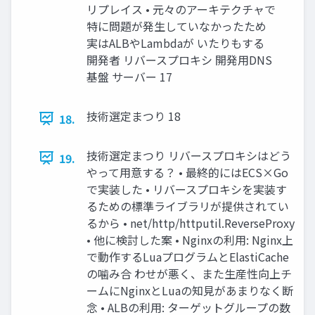
リプレイス • 元々のアーキテクチャで
特に問題が発生していなかったため
実はALBやLambdaが いたりもする
開発者 リバースプロキシ 開発用DNS
基盤 サーバー 17
技術選定まつり 18
18.
技術選定まつり リバースプロキシはどう
19.
やって用意する？ • 最終的にはECS×Go
で実装した • リバースプロキシを実装す
るための標準ライブラリが提供されてい
るから • net/http/httputil.ReverseProxy
• 他に検討した案 • Nginxの利用: Nginx上
で動作するLuaプログラムとElastiCache
の噛み合 わせが悪く、また生産性向上チ
ームにNginxとLuaの知見があまりなく断
念 • ALBの利用: ターゲットグループの数