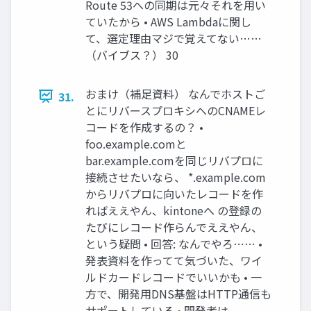
Route 53への同期は元々それを用い
ていたから • AWS Lambdaに関し
て、選定理由マジで覚えてない……
（バイブス？） 30
おまけ（補足資料） なんでホストご
31.
とにリバースプロキシへのCNAMEレ
コードを作成するの？ •
foo.example.comと
bar.example.comを同じリバプロに
接続させたいなら、 *.example.com
からリバプロに向いたレコードを作
ればええやん、kintoneへ の登録の
たびにレコード作らんでええやん、
という疑問 • 回答: なんでやろ…… •
発表資料を作ってて気づいた、ワイ
ルドカードレコードでいいかも • 一
方で、開発用DNS基盤はHTTP通信も
サポートしている • 開発者は