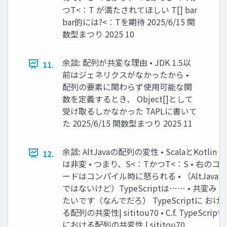
つT<∶T が満たされてほしい T[] bar
bar的には?<∶Tを期待 2025/6/15 関
数型まつり 2025 10
余談: 配列が共変な理由 • JDK 1.5以
11.
前はジェネリクスがなかったから •
配列の要素に関わらず使用可能な関
数を定義するとき、 Object[]として
受け取るしかなかった TAPLに書いて
た 2025/6/15 関数型まつり 2025 11
余談: AltJavaの配列の変性 • ScalaとKotlin
12.
は非変 • つまり、S<∶TかつT<∶S • 右のコ
ードはコンパイル時に怒られる • （AltJava
ではないけど）TypeScriptは…… • 共変み
たいです（なんでだろ） TypeScriptに おけ
る配列の共変性| sititou70 • C.f. TypeScript
における配列の共変性 | sititou70