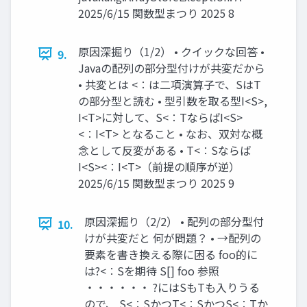
2025/6/15 関数型まつり 2025 8
原因深掘り（1/2） • クイックな回答 •
9.
Javaの配列の部分型付けが共変だから
• 共変とは <∶は二項演算子で、SはT
の部分型と読む • 型引数を取る型I<S>,
I<T>に対して、S<∶TならばI<S>
<∶I<T> となること • なお、双対な概
念として反変がある • T<∶Sならば
I<S><∶I<T>（前提の順序が逆）
2025/6/15 関数型まつり 2025 9
原因深掘り（2/2） • 配列の部分型付
10.
けが共変だと 何が問題？ • →配列の
要素を書き換える際に困る foo的に
は?<∶Sを期待 S[] foo 参照
・・・・・・ ?にはSもTも入りうる
ので、 S<∶SかつT<∶SかつS<∶Tか