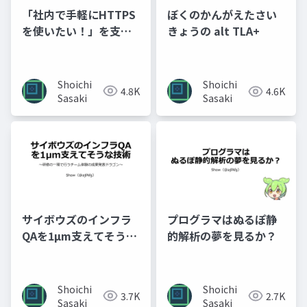
「社内で手軽にHTTPS
ぼくのかんがえたさい
を使いたい！」を支え
きょうの alt TLA+
る化石システムのAWS
へのリプレイス
Shoichi
Shoichi
4.8K
4.6K
Sasaki
Sasaki
サイボウズのインフラ
プログラマはぬるぽ静
QAを1µm支えてそうな
的解析の夢を見るか？
技術 〜研修の一環で行
うチーム体験の成果発
表ドラゴン〜
Shoichi
Shoichi
3.7K
2.7K
Sasaki
Sasaki