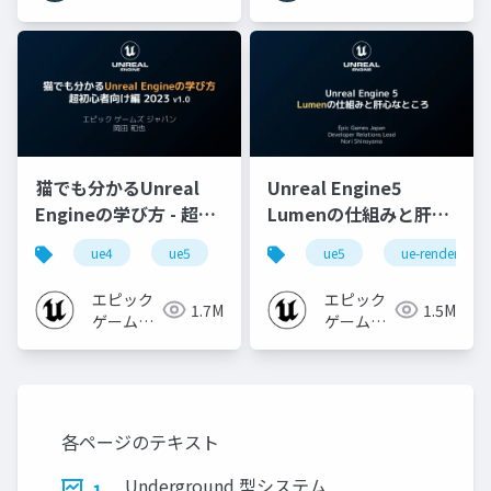
猫でも分かるUnreal
Unreal Engine5
Engineの学び方 - 超初
Lumenの仕組みと肝心
心者向け編 - 2023 v1.0
なところ
ue4
ue5
ue-beginner
ue5
ue-rendering
エピック
エピック
1.7M
1.5M
ゲームズ
ゲームズ
ジャパン
ジャパン
各ページのテキスト
Underground 型システム
1.