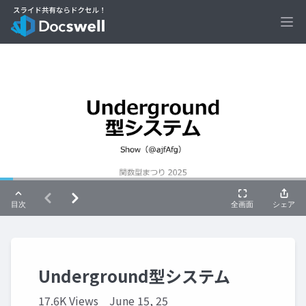
Ope
Underground型システム
17.6K Views
June 15, 25