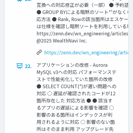
互換への対応修正が必要（⼀部） ● 予約語(Ran
● GROUP BYによる暗黙のソート*¹がなく
応⽅法 ● Rank, Rowの該当箇所はエスケープ処
は仕様を確認し暗黙ソートを利⽤している場合
https://zenn.dev/wn_engineering/articles/
@2025 WealthNavi Inc.
https://zenn.dev/wn_engineering/artic
アプリケーションの改修 - Aurora
22.
MySQL v3への対応 パフォーマンステ
ストで性能劣化していた箇所の改修
● SELECT COUNT(*)が遅い問題への
対応 ○ 遅延が確認されたコードが12
箇所存在した 対応⽅法 ● ● 該当す
るアプリの遅延による影響を確認 ○
影響のある箇所はインデックスが利
⽤されるように対応 ○ 影響のない箇
所はそのまま利⽤ アップグレード先