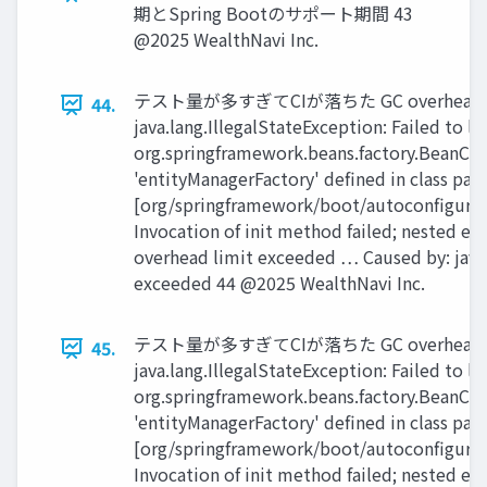
期とSpring Bootのサポート期間 43
@2025 WealthNavi Inc.
テスト量が多すぎてCIが落ちた GC overhead 
44.
java.lang.IllegalStateException: Failed to 
org.springframework.beans.factory.BeanCre
'entityManagerFactory' deﬁned in class pat
[org/springframework/boot/autoconﬁgure/
Invocation of init method failed; nested e
overhead limit exceeded … Caused by: java
exceeded 44 @2025 WealthNavi Inc.
テスト量が多すぎてCIが落ちた GC overhead 
45.
java.lang.IllegalStateException: Failed to 
org.springframework.beans.factory.BeanCre
'entityManagerFactory' deﬁned in class pat
[org/springframework/boot/autoconﬁgure/
Invocation of init method failed; nested e