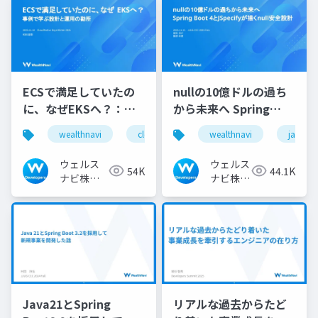
ECSで満足していたの
nullの10億ドルの過ち
に、なぜEKSへ？：事
から未来へ Spring
例で学ぶ設計と運用の
Boot 4とJSpecifyが描
wealthnavi
cloudnativedays
wealthnavi
eks
ecs
java
勘所
くnull安全設計
ウェルス
ウェルス
54K
44.1K
ナビ株式
ナビ株式
会社 技術
会社 技
広報チー
術広報チ
ム
ーム
Java21とSpring
リアルな過去からたど