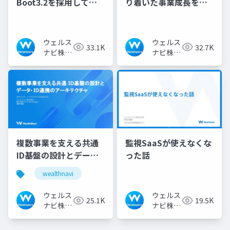
Boot3.2を採用して新
り着いた事業成長を牽
規事業を開発した話
引するエンジニアの在
り方
ウェルス
ウェルス
33.1K
32.7K
ナビ株式
ナビ株式
会社 技
会社 技
術広報チ
術広報チ
ーム
ーム
複数事業を支える共通
監視SaaSが使えなくな
ID基盤の設計とデー
った話
タ・ID連携のアーキテ
wealthnavi
クチャ
ウェルス
ウェルス
25.1K
19.5K
ナビ株式
ナビ株式
会社 技
会社 技
術広報チ
術広報チ