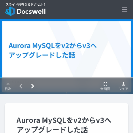
Ope
Aurora MySQLをv2からv3へ
アップグレードした話