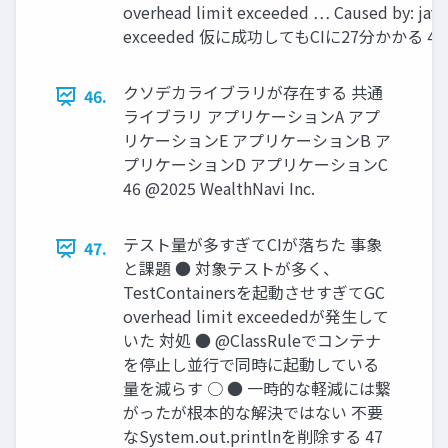
overhead limit exceeded … Caused by: java
exceeded 仮に成功してもCIに27分かかる 45 @20
クソデカライブラリが存在する 共通
46.
ライブラリ アプリケーションA アプ
リケーションE アプリケーションB ア
プリケーションD アプリケーションC
46 @2025 WealthNavi Inc.
テスト量が多すぎてCIが落ちた 事象
47.
と課題 ● 対象テストが多く、
TestContainersを起動させすぎてGC
overhead limit exceededが発⽣して
いた 対処 ● @ClassRuleでコンテナ
を停⽌し並⾏で同時に起動している
量を減らす ○ ● ⼀時的な軽減には繋
がったが根本的な解決ではない 不要
なSystem.out.printlnを削除する 47