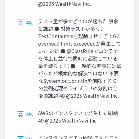
@2025 WealthNavi Inc.
テスト量が多すぎてCIが落ちた 事象
48.
と課題 ● 対象テストが多く、
TestContainersを起動させすぎてGC
overhead limit exceededが発⽣して
いた 対処 ● @ClassRuleでコンテナ
を停⽌し並⾏で同時に起動している
量を減らす ○ ● ⼀時的な軽減には繋
がったが根本的な解決ではない 不要
なSystem.out.printlnを削除する CI
の並列処理やライブラリの分割は今
後の課題 48 @2025 WealthNavi Inc.
AWSのインスタンスで発⽣した問題
49.
49 @2025 WealthNavi Inc.
インスタンスガチャ問題 そんなこと