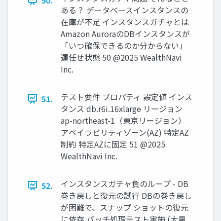
50.
ある？ データベースインスタンスの
在庫が不⾜ インスタンスガチャとは
Amazon AuroraのDBインスタンスが
「いつ確保できるのか分からない」
運任せ状態 50 @2025 WealthNavi
Inc.
テスト要件 プロパティ 設定値 インス
51.
タンス db.r6i.16xlarge リージョン
ap-northeast-1（東京リージョン）
アベイラビリティゾーン(AZ) 特定AZ
制約 特定AZに固定 51 @2025
WealthNavi Inc.
インスタンスガチャ負のループ - DB
52.
巻き戻しと復元の試⾏ DBの巻き戻し
が困難で、スナップ ショットの復元
に依存 バッチ処理テスト実施 (⼤量