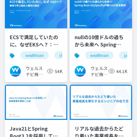
ECSで満足していたの
nullの10億ドルの過ち
に、なぜEKSへ？：事
から未来へ Spring
例で学ぶ設計と運用の
Boot 4とJSpecifyが描
wealthnavi
cloudnativedays
wealthnavi
eks
ecs
java
勘所
くnull安全設計
ウェルス
ウェルス
54K
44.1K
ナビ株式
ナビ株式
会社 技術
会社 技
広報チー
術広報チ
ム
ーム
Java21とSpring
リアルな過去からたど
Boot3.2を採用して新
り着いた事業成長を牽