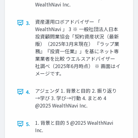
WealthNavi Inc.
資産運用ロボアドバイザー 「
3.
WealthNavi 」 3 ※ ⼀般社団法⼈⽇本
投資顧問業協会「契約資産状況（最新
版）（2025年3⽉末現在） 『ラップ業
務』『投資⼀任業』」を基にネット専
業業者を⽐較 ウエルスアドバイザー
社調べ（2025年6⽉時点） ※ 画⾯はイ
メージです。
アジェンダ 1. 背景と目的 2. 振り返り
4.
→学び 3. 学び→行動 4. まとめ 4
@2025 WealthNavi Inc.
1. 背景と⽬的 5 @2025 WealthNavi
5.
Inc.