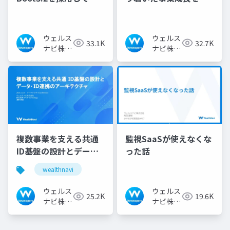
規事業を開発した話
引するエンジニアの在
り方
ウェルス
ウェルス
33.1K
32.7K
ナビ株式
ナビ株式
会社 技
会社 技
術広報チ
術広報チ
ーム
ーム
複数事業を支える共通
監視SaaSが使えなくな
ID基盤の設計とデー
った話
タ・ID連携のアーキテ
wealthnavi
クチャ
ウェルス
ウェルス
25.2K
19.6K
ナビ株式
ナビ株式
会社 技
会社 技
術広報チ
術広報チ