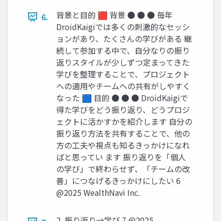
背景と⽬的 🟥 背景 ● ● ● 毎年
6.
DroidKaigiでは多くの刺激的なセッシ
ョンがあり、たくさんの学びがある 継
続して参加する中で、⾃分なりの振り
返りスタイルが少しずつ定まってきた
学びを整理することで、プロジェクト
への適⽤やチームへの共有がしやすく
なった 🟦 ⽬的 ● ● ● DroidKaigiで
得た学びをどう振り返り、どうプロジ
ェクトに活かすかを紹介します ⾃分の
振り返り⽅法を共有することで、他の
⽅の⼯夫や視点も知るきっかけになれ
ばと思ってい ます 振り返りを「個⼈
の学び」で終わらせず、「チームの改
善」につなげるきっかけにしたい 6
@2025 WealthNavi Inc.
2. 振り返り→学び 7 @2025