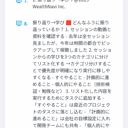
7.
WealthNavi Inc.
振り返り→学び 🟥 どんなふうに振り
8.
返っているか？ 1. セッションの動画と
資料を確認する - 去年は全セッション
⾒ましたが、今年は時間の都合でピッ
クアップして視聴しました 2. セッショ
ンからの学びを3つのカテゴリに分け
てリスト化する →カテゴリ分けするこ
とで優先度が明確になり実⾏に移しや
すくなる - すぐやること - 計画的に進
めること - 個⼈的にやること（技術検
証‧勉強など） 3. リスト化した内容を
実⾏するためにタスクに追加する -
「すぐやること」は直近のプロジェク
トのタスクに落とし込む - 「計画的に
進めること」は会社の⽬標設定に⼊れ
て開発チームにも共有 - 「個⼈的にや