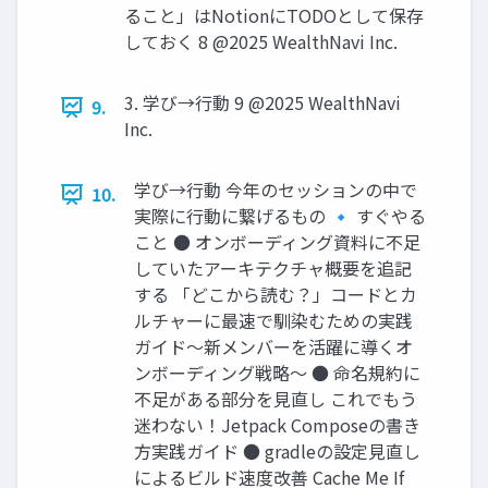
ること」はNotionにTODOとして保存
しておく 8 @2025 WealthNavi Inc.
3. 学び→⾏動 9 @2025 WealthNavi
9.
Inc.
学び→⾏動 今年のセッションの中で
10.
実際に⾏動に繋げるもの 🔹 すぐやる
こと ● オンボーディング資料に不⾜
していたアーキテクチャ概要を追記
する 「どこから読む？」コードとカ
ルチャーに最速で馴染むための実践
ガイド〜新メンバーを活躍に導くオ
ンボーディング戦略〜 ● 命名規約に
不⾜がある部分を⾒直し これでもう
迷わない！Jetpack Composeの書き
⽅実践ガイド ● gradleの設定⾒直し
によるビルド速度改善 Cache Me If