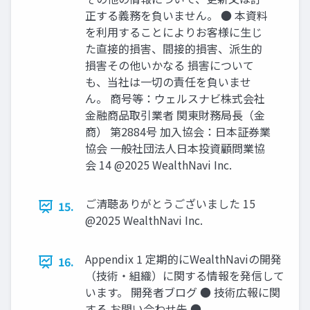
正する義務を負いません。 ● 本資料
を利⽤することによりお客様に⽣じ
た直接的損害、間接的損害、派⽣的
損害その他いかなる 損害について
も、当社は⼀切の責任を負いませ
ん。 商号等：ウェルスナビ株式会社
金融商品取引業者 関東財務局長（金
商） 第2884号 加入協会：日本証券業
協会 一般社団法人日本投資顧問業協
会 14 @2025 WealthNavi Inc.
ご清聴ありがとうございました 15
15.
@2025 WealthNavi Inc.
Appendix 1 定期的にWealthNaviの開発
16.
（技術‧組織）に関する情報を発信して
います。 開発者ブログ ● 技術広報に関
する お問い合わせ先 ●