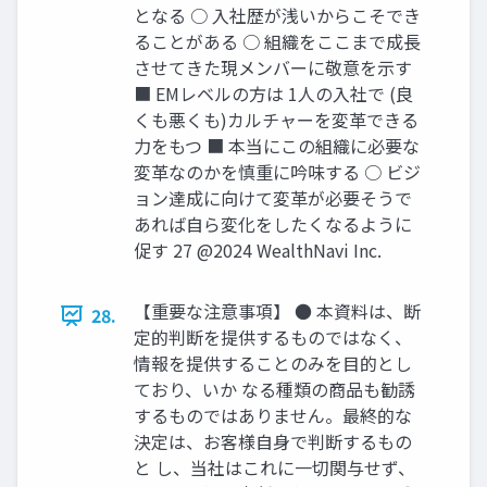
となる ○ ⼊社歴が浅いからこそでき
ることがある ○ 組織をここまで成⻑
させてきた現メンバーに敬意を⽰す
■ EMレベルの⽅は 1⼈の⼊社で (良
くも悪くも)カルチャーを変⾰できる
⼒をもつ ■ 本当にこの組織に必要な
変⾰なのかを慎重に吟味する ○ ビジ
ョン達成に向けて変⾰が必要そうで
あれば⾃ら変化をしたくなるように
促す 27 @2024 WealthNavi Inc.
【重要な注意事項】 ● 本資料は、断
28.
定的判断を提供するものではなく、
情報を提供することのみを⽬的とし
ており、いか なる種類の商品も勧誘
するものではありません。最終的な
決定は、お客様⾃⾝で判断するもの
と し、当社はこれに⼀切関与せず、