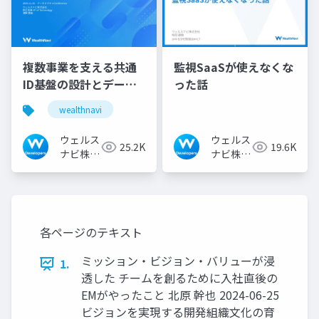
複数事業を支える共通
監視SaaSが使えなくな
ID基盤の設計とデー
った話
タ・ID連携のアーキテ
wealthnavi
クチャ
ウェルス
ウェルス
25.2K
19.6K
ナビ株式
ナビ株式
会社 技
会社 技
術広報チ
術広報チ
ーム
ーム
各ページのテキスト
ミッション‧ビジョン‧バリューが浸
1.
透した チームを創るために⼊社直後の
EMがやったこと 北原 幹也 2024-06-25
ビジョンを実現する開発組織⽂化の育