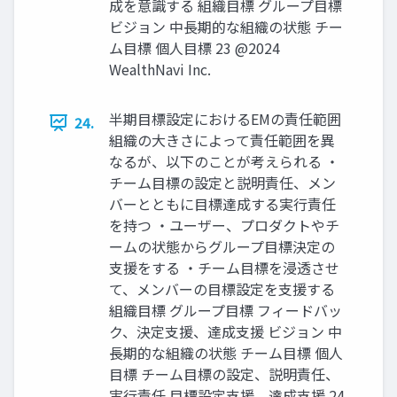
成を意識する 組織⽬標 グループ⽬標
ビジョン 中長期的な組織の状態 チー
ム⽬標 個⼈⽬標 23 @2024
WealthNavi Inc.
半期⽬標設定におけるEMの責任範囲
24.
組織の⼤きさによって責任範囲を異
なるが、以下のことが考えられる ‧
チーム⽬標の設定と説明責任、メン
バーとともに⽬標達成する実⾏責任
を持つ ‧ユーザー、プロダクトやチ
ームの状態からグループ⽬標決定の
⽀援をする ‧チーム⽬標を浸透させ
て、メンバーの⽬標設定を⽀援する
組織⽬標 グループ⽬標 フィードバッ
ク、決定⽀援、達成⽀援 ビジョン 中
長期的な組織の状態 チーム⽬標 個⼈
⽬標 チーム⽬標の設定、説明責任、
実⾏責任 ⽬標設定⽀援、達成⽀援 24