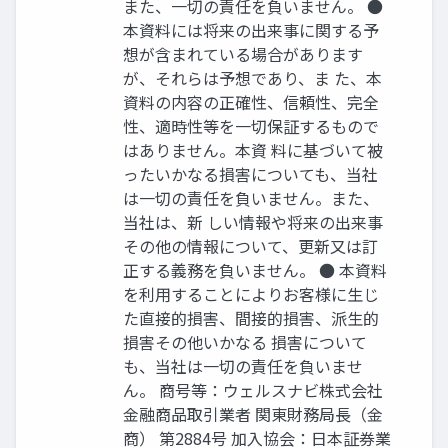
また、⼀切の責任を負いません。 ●
本資料には将来の出来事に関する予
想が含まれている場合があります
が、それらは予想であり、ま た、本
資料の内容の正確性、信頼性、完全
性、適時性等を⼀切保証するもので
はありません。本資 料に基づいて被
ったいかなる損害についても、当社
は⼀切の責任を負いません。また、
当社は、新 しい情報や将来の出来事
その他の情報について、更新⼜は訂
正する義務を負いません。 ● 本資料
を利⽤することによりお客様に⽣じ
た直接的損害、間接的損害、派⽣的
損害その他いかなる 損害について
も、当社は⼀切の責任を負いませ
ん。 商号等：ウェルスナビ株式会社
金融商品取引業者 関東財務局長（金
商） 第2884号 加入協会：日本証券業