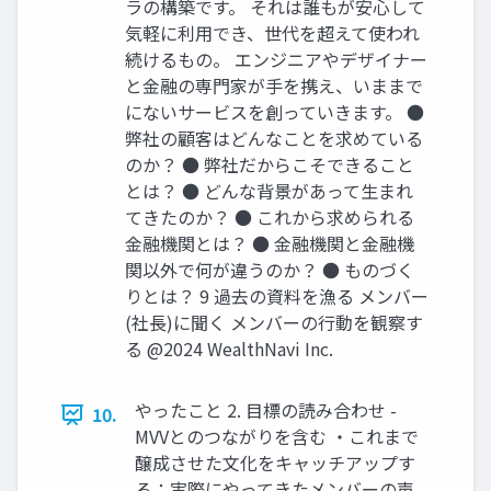
ラの構築です。 それは誰もが安⼼して
気軽に利⽤でき、世代を超えて使われ
続けるもの。 エンジニアやデザイナー
と⾦融の専⾨家が⼿を携え、いままで
にないサービスを創っていきます。 ●
弊社の顧客はどんなことを求めている
のか？ ● 弊社だからこそできること
とは？ ● どんな背景があって⽣まれ
てきたのか？ ● これから求められる
⾦融機関とは？ ● ⾦融機関と⾦融機
関以外で何が違うのか？ ● ものづく
りとは？ 9 過去の資料を漁る メンバー
(社長)に聞く メンバーの行動を観察す
る @2024 WealthNavi Inc.
やったこと 2. ⽬標の読み合わせ -
10.
MVVとのつながりを含む ‧これまで
醸成させた⽂化をキャッチアップす
る：実際にやってきたメンバーの声