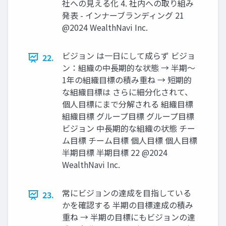
社への⾒える化 4. 社内への取り組み
発表 - インナーブランディング 21
@2024 WealthNavi Inc.
ビジョン は⼀⽇にして成らず ビジョ
22.
ン：組織の中⻑期的な状態 → 半期〜
1年の組織⽬標の積み重ね → 短期的
な組織⽬標は さらに細分化されて、
個⼈⽬標にまで分解される 組織目標
組織目標 グループ目標 グループ目標
ビジョン 中長期的な組織の状態 チー
ム目標 チーム目標 個人目標 個人目標
半期目標 半期目標 22 @2024
WealthNavi Inc.
常にビジョンの達成を⽬指している
23.
かを確認する 半期の⽬標達成の積み
重ね → 半期の⽬標にもビジョンの達