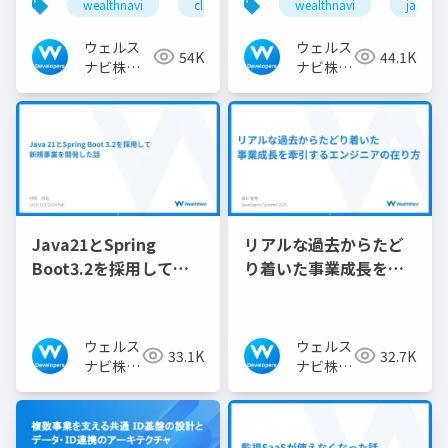
wealthnavi
cloudnativedays
wealthnavi
eks
ecs
java
勘所
くnull安全設計
ウェルス
ウェルス
54K
44.1K
ナビ株式
ナビ株式
会社 技術
会社 技
広報チー
術広報チ
ム
ーム
Java21とSpring
リアルな過去からたど
Boot3.2を採用して新
り着いた事業成長を牽
規事業を開発した話
引するエンジニアの在
り方
ウェルス
ウェルス
33.1K
32.7K
ナビ株式
ナビ株式
会社 技
会社 技
術広報チ
術広報チ
ーム
ーム