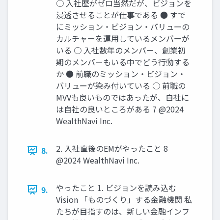
○ ⼊社歴がゼロ当然だが、ビジョンを
浸透させることが仕事である ● すで
にミッション‧ビジョン‧バリューの
カルチャーを運⽤しているメンバーが
いる ○ ⼊社数年のメンバー、創業初
期のメンバーもいる中でどう⾏動する
か ● 前職のミッション‧ビジョン‧
バリューが染み付いている ○ 前職の
MVVも良いものではあったが、⾃社に
は⾃社の良いところがある 7 @2024
WealthNavi Inc.
2. ⼊社直後のEMがやったこと 8
8.
@2024 WealthNavi Inc.
やったこと 1. ビジョンを読み込む
9.
Vision 「ものづくり」する金融機関 私
たちが⽬指すのは、新しい⾦融インフ