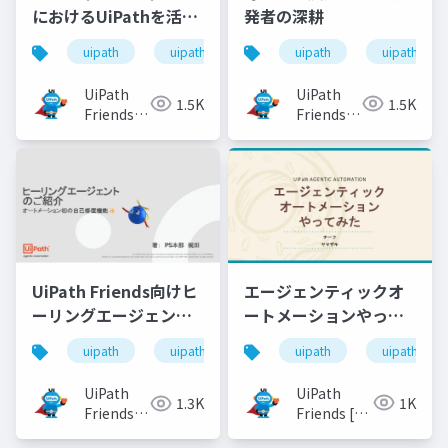
におけるUiPathを活用
発者の深耕
した機器修理受付の自
uipath
uipathfriends
uipath
uipathfrien
動化
UiPath
UiPath
1.5K
1.5K
Friends
Friends
[公式]
[公式]
エージェンティックオ
UiPath Friends向けヒ
ートメーションやって
ーリングエージェント
みた
のご紹介
uipath
uipathfrien
uipath
uipathfriends
UiPath
UiPath
1K
1.3K
Friends [公
Friends
式]
[公式]