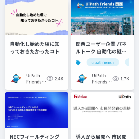
自動化し始めた頃に知
関西ユーザー企業 パネ
っておきたかったコト
ルトーク 自動化の継続
的な価値提供と市民開
uipathfriends
uipa
発・プロ開発の勘所
UiPath
UiPath
2.4K
1.7K
Friends
Friends
[公式]
[公式]
NECフィールディング
導入から展開へ 市民開