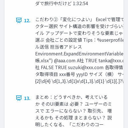
ダで旅行中だけど 1:32:54
こだわり②「変化につよい」 Excelで管理
12.
クター選択 サイト構造の影響を受けづらい要素か
イル アップデートで変わりそうな要素じゃな
選ぶ 会社ごとの設定値 Tips：%userprofi
ル送信 担当者アドレス
Environment.ExpandEnvironmentVariable
帳.xlsx") @aaa.com A社 TRUE
tanka@xxx.c
社 FALSE TRUE
suzuki@xxx.com
各取得情報の正
タ取得項目 xxx番号 yyyID サイズ（横） サイズ（
{2}\d{4} \d{1,3}.\d{1}x\d{1,3}.\d{1} \d{1}[.]?\d
まとめ：どうすべきか、考えている
13.
か そのUI要素は 必要？ ユーザーのミ
スで エラーにならない？ 取引先、 増
えるかも その処理 まとまらない？ 説
明したくなる、「こだわりのコー