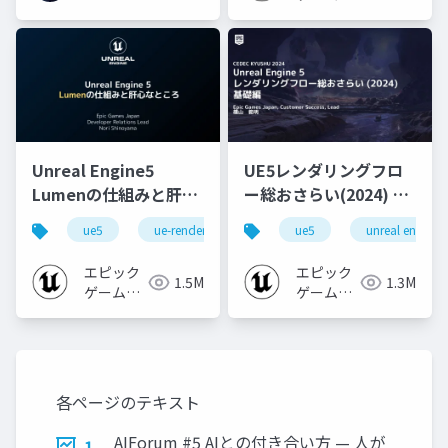
ジャパン
Unreal Engine5
UE5レンダリングフロ
Lumenの仕組みと肝心
ー総おさらい(2024) 基
なところ
礎編！
ue5
ue-rendering
ue-lumen
ue5
unreal engine
[CEDEC+KYUSHU
2024]
エピック
エピック
1.5M
1.3M
ゲームズ
ゲームズ
ジャパン
ジャパン
各ページのテキスト
AIForum #5 AIとの付き合い方 — 人が
1.