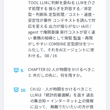
TOOL LLMに判断を委ねる LLMを介さ
ず処理する 揺らぎを許容する／非定
型・判断系 定型処理／コスト・速度・
安定性が要件 コンテキストを読んで対
応を変える 出力が揺らがない skill /
agent で権限委譲 実行コストが安く速
い 業務の相棒として常駐 監査・再現
がしやすい COMBINE 定型部分をツー
ル化して、それをAIエージェントに使
わせる。 08 / 16
CHAPTER 02 人が時間をかけるべきこ
9.
と 外だしの先に、何を残すか。
CH.02 · 人が時間をかけるべきこと
10.
LLMは「統計的最適解」を返す 過去
の集合知 + インターネット上の情報
に沿って、 無難でだいたいの方が良