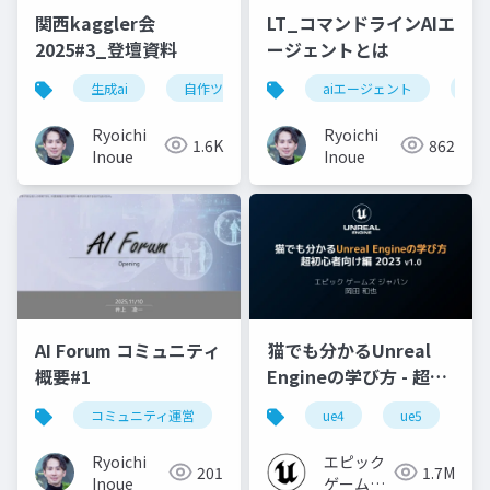
関西kaggler会
LT_コマンドラインAIエ
2025#3_登壇資料
ージェントとは
生成ai
自作ツール
生成aiツール
aiエージェント
生成
Ryoichi
Ryoichi
1.6K
862
Inoue
Inoue
AI Forum コミュニティ
猫でも分かるUnreal
概要#1
Engineの学び方 - 超初
心者向け編 - 2023 v1.0
コミュニティ運営
ue4
ue5
u
Ryoichi
エピック
201
1.7M
Inoue
ゲームズ