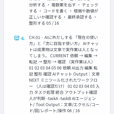
分析する ・ 複数案を出す ・ チェック
する ・ コードを書く ・ 根拠や数値が
正しいか確認する ・ 最終承認する ・
整形する 05 / 16
CH.01 · AIに外だしする 「現在の使い
6.
方」と「次に目指す使い方」 AIチャッ
トは成果物は文章で実作業は人となっ
てしまう。 CURRENT 依頼 → 編集 →
転記 → 整形 → 確認 （実作業は人）
01 02 03 04 05 06 依頼 AI出力 編集 転
記 整形 確認 AIチャット Output：文章
NEXT ミニツール化されたワークフロ
ー （人は確認だけ） 01 02 03 04 05 入
力 タスク処理 統合 アウトプット確認
人が判断 -taskA -taskB AIエージェン
ト/ Tool Output：文章/エクセル/コー
ド/図/レポート/操作 06 / 16