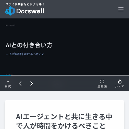
Ope
AIエージェントと共に生きる中
で人が時間をかけるべきこと