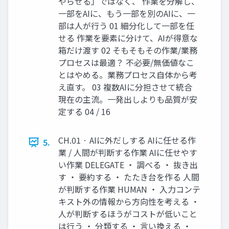
やらせる」ではなく、 作業を分解し、
一部をAIに、もう一部を別のAIに、一
部は人が行う 01 細分化して一部を任
せる 作業を要素に分けて、AIが得意な
箱だけ渡す 02 そもそもその作業/業務
プロセスは最適？ 不必要/無価値なこ
とはやめる。業務プロセス自体から考
え直す。 03 複数AIに分担させて統合
現在の主流。一発出しよりも品質が安
定する 04 / 16
CH.01 · AIに外だしする AIに任せる作
5.
業 / 人間が判断する作業 AIに任せやす
い作業 DELEGATE ・ 調べる ・ 抜き出
す ・ 要約する ・ たたき台を作る 人間
が判断する作業 HUMAN ・ 入力コンテ
キスト外の情報から方向性を考える ・
人が判断するほうがコストが低いこと
は行う ・ 分類する ・ 言い換える ・