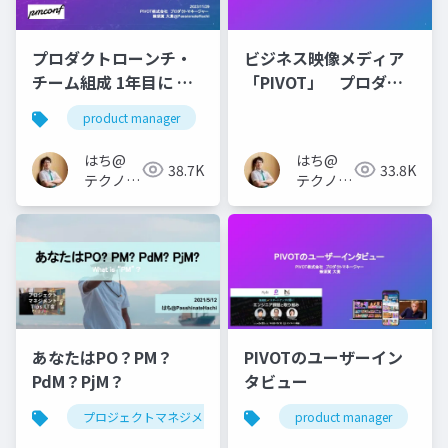
プロダクトローンチ・
ビジネス映像メディア
チーム組成 1年目に や
「PIVOT」 プロダク
らなかったこと・諦め
トチームについて
product manager
たこと・捨てたこと
はち@
はち@
38.7K
33.8K
テクノロ
テクノロ
ジーメデ
ジーメデ
ィア
ィア
「Newbee」
「Newbee」
あなたはPO？PM？
PIVOTのユーザーイン
PdM？PjM？
タビュー
プロジェクトマネジメント
project management
product manager