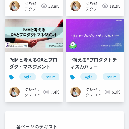
はち@
はち@
23.8K
18.2K
テクノロ
テクノロ
ジーメデ
ジーメデ
ィア
ィア
「Newbee」
「Newbee」
PdMと考えるQAとプロ
“視える”プロダクトデ
ダクトマネジメント
ィスカバリー
agile
scrum
qa
agile
jasst tokyo
scrum
prod
はち@ テ
はち@ テ
7.4K
6.9K
クノロジ
クノロジ
ーメディ
ーメディ
ア
ア
「Newbee」
「Newbee」
各ページのテキスト