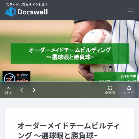
Ope
オーダーメイドチームビルディ
ング 〜選球眼と勝負球~