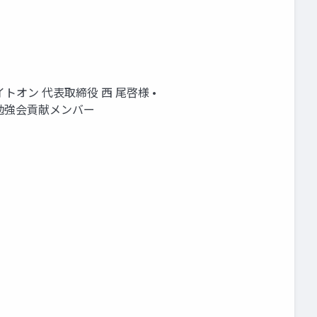
ライトオン 代表取締役 西 尾啓様 •
本様 • 勉強会貢献メンバー