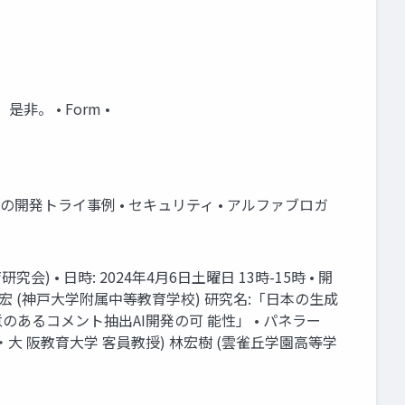
。 • Form •
n • 高校生の開発トライ事例 • セキュリティ • アルファブロガ
ンス教育研究会) • 日時: 2024年4月6日土曜日 13時-15時 • 開
竹内宏 (神戸大学附属中等教育学校) 研究名:「日本の生成
意のあるコメント抽出AI開発の可 能性」 • パネラー
・大 阪教育大学 客員教授) 林宏樹 (雲雀丘学園高等学