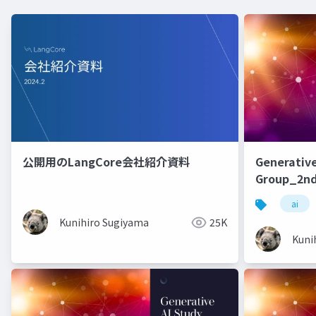
公開用のLangCore会社紹介資料
Generative
Group_2nd
ai
Kunihiro Sugiyama
25K
Kuni