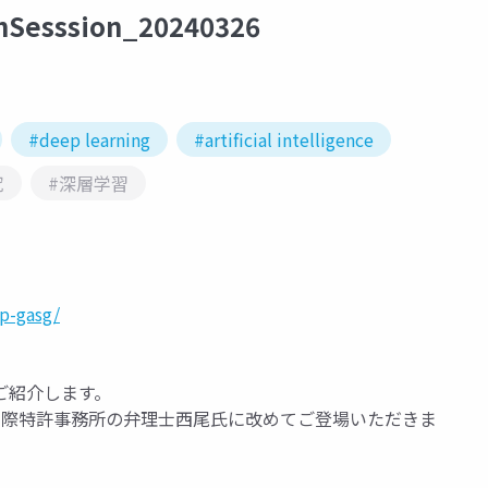
thSesssion_20240326
#deep learning
#artificial intelligence
究
#深層学習
up-gasg/
をご紹介します。
国際特許事務所の弁理士西尾氏に改めてご登場いただきま