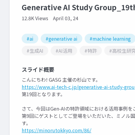
Generative AI Study Group_19
12.8K Views
April 03, 24
#ai
#generative ai
#machine learning
#生成AI
#AI活用
#特許
#高校生研
スライド概要
こんにちわ! GASG 主催の杉山です。
https://www.ai-tech-c.jp/generative-ai-study-gro
第19回となります。
さて、今回はGen-AIの特許領域における活用事例
第9回にゲストとしてご登場をいただいた、ミノル
す。
https://minorutokkyo.com/86/