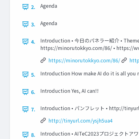
Agenda
2.
Agenda
3.
Introduction • 今日のパネラー紹介 •
4.
https://minorutokkyo.com/86/ • h
https://minorutokkyo.com/86/
http
Introduction How make AI do it is all you 
5.
Introduction Yes, AI can!!
6.
Introduction • パンフレット • http://tinyur
7.
http://tinyurl.com/ysjh5ua4
Introduction • AITeC2023プロジェクト
8.