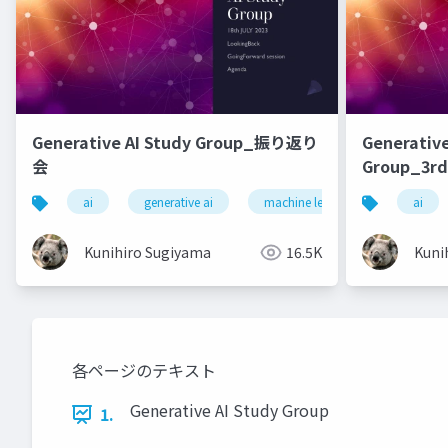
Generative AI Study Group_振り返り
Generative
会
Group_3rd
ai
generative ai
machine learning
deep l
ai
Kunihiro Sugiyama
16.5K
Kuni
各ページのテキスト
Generative AI Study Group
1.