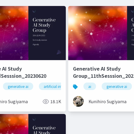
 AI Study
Generative AI Study
Sesssion_20230620
Group_11thSesssion_202
generative ai
artificial intelligence
ai
machine learning
generative ai
hiro Sugiyama
18.1K
Kunihiro Sugiyama