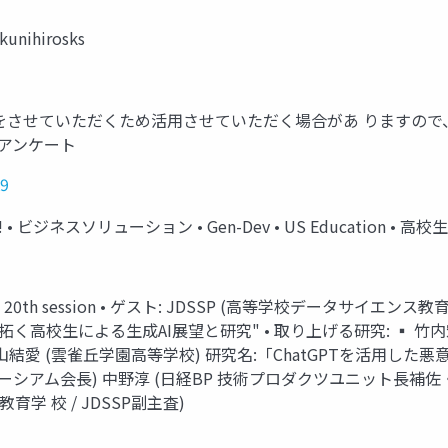
kunihirosks
別にご連絡をさせていただくため活用させていただく場合があ りますので、是非
9 • アンケート
K9
募!! • ビジネスソリューション • Gen-Dev • US Educatio
dy Group 20th session • ゲスト: JDSSP (高等学校データサイエ
時代を拓く高校生による生成AI展望と研究" • 取り上げる研究: ▪ 
山結愛 (雲雀丘学園高等学校) 研究名:「ChatGPTを活用した悪
ンソーシアム会長) 中野淳 (日経BP 技術プロダクツユニット長補佐
教育学 校 / JDSSP副主査)