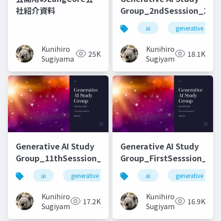
社紹介資料
Group_2ndSesssion_2023
ai
generative ai
Kunihiro
Kunihiro
25K
18.1K
Sugiyama
Sugiyama
Generative AI Study
Generative AI Study
Group_11thSesssion_20231114
Group_FirstSesssion_202
ai
generative ai
machine learning
ai
generative ai
deep l
Kunihiro
Kunihiro
17.2K
16.9K
Sugiyama
Sugiyama