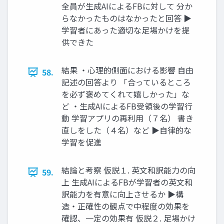
全員が生成AIによるFBに対して 分か
らなかったものはなかったと回答 ▶︎
学習者にあった適切な足場かけを提
供できた
結果 ・心理的側面における影響 自由
58.
記述の回答より 「合っているところ
を必ず褒めてくれて嬉しかった」な
ど ・生成AIによるFB受領後の学習行
動 学習アプリの再利用（７名） 書き
直しをした（４名）など ▶︎自律的な
学習を促進
結論と考察 仮説１. 英文和訳能力の向
59.
上 生成AIによるFBが学習者の英文和
訳能力を有意に向上させるか ▶︎構
造・正確性の観点で中程度の効果を
確認、一定の効果有 仮説２. 足場かけ