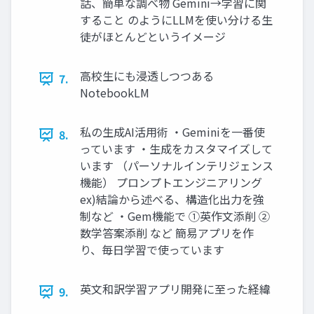
話、簡単な調べ物 Gemini→学習に関
すること のようにLLMを使い分ける生
徒がほとんどというイメージ
高校生にも浸透しつつある
7.
NotebookLM
私の生成AI活用術 ・Geminiを一番使
8.
っています ・生成をカスタマイズして
います （パーソナルインテリジェンス
機能） プロンプトエンジニアリング
ex)結論から述べる、構造化出力を強
制など ・Gem機能で ①英作文添削 ②
数学答案添削 など 簡易アプリを作
り、毎日学習で使っています
英文和訳学習アプリ開発に至った経緯
9.