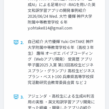
成AI」による足場かけ -RAGを用いた英
文和訳学習アプリの開発事例紹介
2026/06/24 Wed. 大竹 優輝 神戸大学
附属中等教育学校 ６年
y.ohtake814@gmail.com
自己紹介 大竹優輝 Yuki OHTAKE 神戸
2.
大学附属中等教育学校６年（高校３年
生） 趣味 オーボエ バイブコーディン
グ（Webアプリ開発） 受賞歴 アプリ
甲子園2025 入賞 第13回高校生ビジネ
スプラン・グランプリ 高校生ビジネス
プラン・ベスト100 兵庫県高等学校探
究活動研究会教育委員会賞 など 2
アジェンダ ・高校生による生成AI利活
3.
用の実態 ・英文和訳学習アプリ開発に
至った経緯 ・開発したアプリの紹介