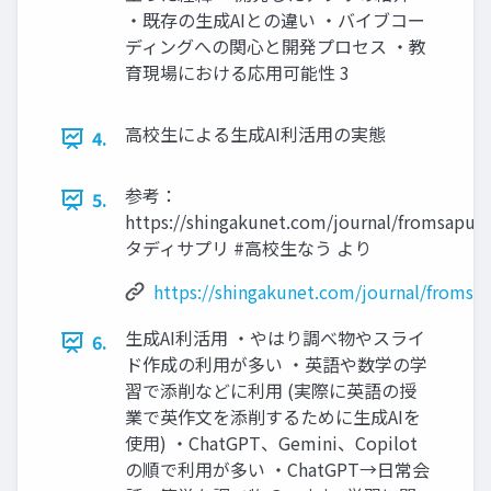
・既存の生成AIとの違い ・バイブコー
ディングへの関心と開発プロセス ・教
育現場における応用可能性 3
高校生による生成AI利活用の実態
4.
参考：
5.
https://shingakunet.com/journal/fromsapu
タディサプリ #高校生なう より
https://shingakunet.com/journal/fromsa
生成AI利活用 ・やはり調べ物やスライ
6.
ド作成の利用が多い ・英語や数学の学
習で添削などに利用 (実際に英語の授
業で英作文を添削するために生成AIを
使用) ・ChatGPT、Gemini、Copilot
の順で利用が多い ・ChatGPT→日常会