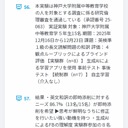
本実験は神戸大学附属中等教育学校
56.
の人を対象とする調査に係る研究倫
理審査を通過している（承認番号 25-
063） 実証実験 対象：神戸大学附属
中等教育学５年生15名 期間：2025年
12月16日から12月23日 課題：英検準
１級の長文読解問題の和訳 評価：４
観点ルーブリックによるブラインド
評価 【実験群（n=8）】 生成AIによ
る学習アプリを使用 事前テスト 事後
テスト 【統制群（n=7）】 自主学習
（介入なし）
結果 ・英文和訳の即時添削に対する
57.
ニーズ 86.7%（13名/15名）が即時添
削を希望 ▶︎思考が鮮明なうちに修正
を行いたい強い動機を持つ ・生成AI
によるFBの理解度 実験群参加の８名