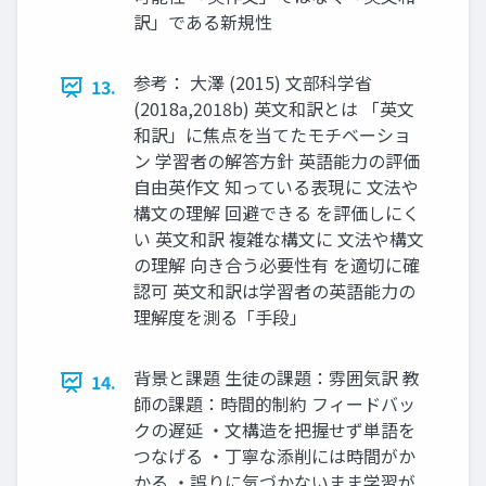
訳」である新規性
参考： 大澤 (2015) 文部科学省
13.
(2018a,2018b) 英文和訳とは 「英文
和訳」に焦点を当てたモチベーショ
ン 学習者の解答方針 英語能力の評価
自由英作文 知っている表現に 文法や
構文の理解 回避できる を評価しにく
い 英文和訳 複雑な構文に 文法や構文
の理解 向き合う必要性有 を適切に確
認可 英文和訳は学習者の英語能力の
理解度を測る「手段」
背景と課題 生徒の課題：雰囲気訳 教
14.
師の課題：時間的制約 フィードバッ
クの遅延 ・文構造を把握せず単語を
つなげる ・丁寧な添削には時間がか
かる ・誤りに気づかないまま学習が