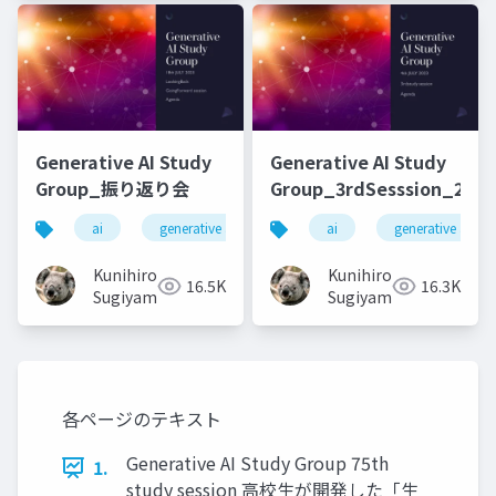
Generative AI Study
Generative AI Study
Group_振り返り会
Group_3rdSesssion_2023
ai
generative ai
machine learning
ai
generative ai
deep l
Kunihiro
Kunihiro
16.5K
16.3K
Sugiyama
Sugiyama
各ページのテキスト
Generative AI Study Group 75th
1.
study session 高校生が開発した「生