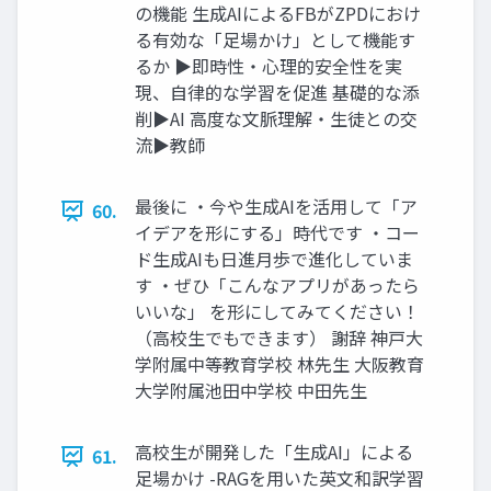
の機能 生成AIによるFBがZPDにおけ
る有効な「足場かけ」として機能す
るか ▶︎即時性・心理的安全性を実
現、自律的な学習を促進 基礎的な添
削▶︎AI 高度な文脈理解・生徒との交
流▶︎教師
最後に ・今や生成AIを活用して「ア
60.
イデアを形にする」時代です ・コー
ド生成AIも日進月歩で進化していま
す ・ぜひ「こんなアプリがあったら
いいな」 を形にしてみてください！
（高校生でもできます） 謝辞 神戸大
学附属中等教育学校 林先生 大阪教育
大学附属池田中学校 中田先生
高校生が開発した「生成AI」による
61.
足場かけ -RAGを用いた英文和訳学習