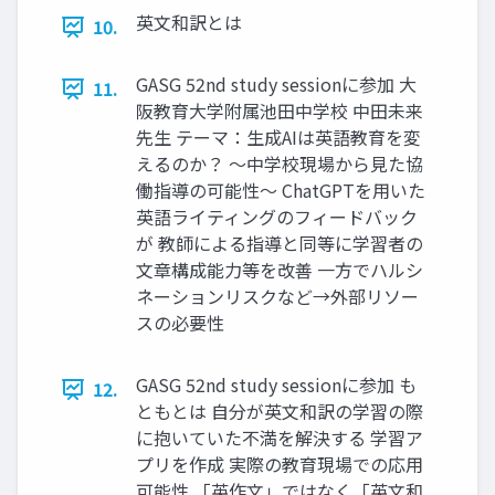
英文和訳とは
10.
GASG 52nd study sessionに参加 大
11.
阪教育大学附属池田中学校 中田未来
先生 テーマ：生成AIは英語教育を変
えるのか？ 〜中学校現場から見た協
働指導の可能性〜 ChatGPTを用いた
英語ライティングのフィードバック
が 教師による指導と同等に学習者の
文章構成能力等を改善 一方でハルシ
ネーションリスクなど→外部リソー
スの必要性
GASG 52nd study sessionに参加 も
12.
ともとは 自分が英文和訳の学習の際
に抱いていた不満を解決する 学習ア
プリを作成 実際の教育現場での応用
可能性 「英作文」ではなく「英文和