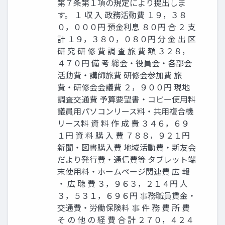
第７条第１項の規定により提出しま
す。 １ 収 入 政務活動費 １９，３８
０，０００円 預金利息 ８０円 合 ２ 支
計 １９，３８０，０８０円 分 金 出 区
研 究 研 修 費 調 査 旅 費 額 ３２８，
４７０円 備 考 総会・役員会・各部会
活動費・講師旅費 研修会参加費 旅
費・研修会会議費 ２，９００円 現地
調査交通費 予算要望書・コピー使用料
議員用パソコンリース料・共用複合機
リース料 資 料 作 成 費 ３４６，６９
１円 資 料 購 入 費 ７８８，９２１円
新聞・図書購入費 地域活動費・新友会
だより発行費・通信費等 タブレット端
末使用料・ホームページ関連費 広 報
・ 広 聴 費 ３，９６３，２１４円 人
３，５３１，６９６円 事務職員賃金・
交通費・労働保険料 事 件 務 費 所 費
そ の 他 の 経 費 合 計 ２７０，４２４