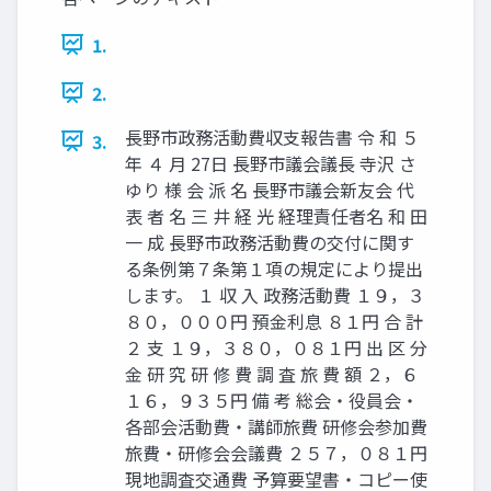
1.
2.
長野市政務活動費収支報告書 令 和 ５
3.
年 ４ 月 27日 長野市議会議長 寺沢 さ
ゆり 様 会 派 名 長野市議会新友会 代
表 者 名 三 井 経 光 経理責任者名 和 田
一 成 長野市政務活動費の交付に関す
る条例第７条第１項の規定により提出
します。 １ 収 入 政務活動費 １９，３
８０，０００円 預金利息 ８１円 合 計
２ 支 １９，３８０，０８１円 出 区 分
金 研 究 研 修 費 調 査 旅 費 額 ２，６
１６，９３５円 備 考 総会・役員会・
各部会活動費・講師旅費 研修会参加費
旅費・研修会会議費 ２５７，０８１円
現地調査交通費 予算要望書・コピー使