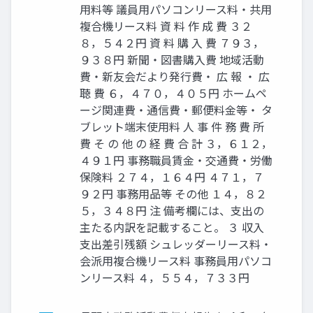
用料等 議員用パソコンリース料・共用
複合機リース料 資 料 作 成 費 ３２
８，５４２円 資 料 購 入 費 ７９３，
９３８円 新聞・図書購入費 地域活動
費・新友会だより発行費・ 広 報 ・ 広
聴 費 ６，４７０，４０５円 ホームペ
ージ関連費・通信費・郵便料金等・ タ
ブレット端末使用料 人 事 件 務 費 所
費 そ の 他 の 経 費 合 計 ３，６１２，
４９１円 事務職員賃金・交通費・労働
保険料 ２７４，１６４円 ４７１，７
９２円 事務用品等 その他 １４，８２
５，３４８円 注 備考欄には、支出の
主たる内訳を記載すること。 ３ 収入
支出差引残額 シュレッダーリース料・
会派用複合機リース料 事務員用パソコ
ンリース料 ４，５５４，７３３円