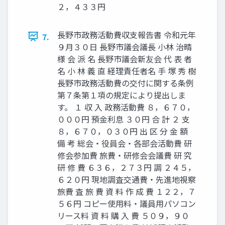
２，４３３円
長野市政務活動費収支報告書 令和元年
7.
９月３０日 長野市議会議長 小林 治晴
様 会 派 名 長野市議会新友会 代 表 者
名 小 林 義 直 経理責任者名 手 塚 秀 樹
長野市政務活動費の交付に関する条例
第７条第１項の規定により提出しま
す。 １ 収 入 政務活動費 ８，６７０，
０００円 預金利息 ３０円 合 計 ２ 支
８，６７０，０３０円 出 区 分 金 額
備 考 総会・役員会・各部会活動費 研
修会参加費 旅費・研修会会議費 研 究
研 修 費 ６３６，２７３円 調 ２４５，
６２０円 現地調査交通費・先進地視察
旅費 査 旅 費 資 料 作 成 費 １２２，７
５６円 コピー使用料・議員用パソコン
リース料 資 料 購 入 費 ５０９，９０