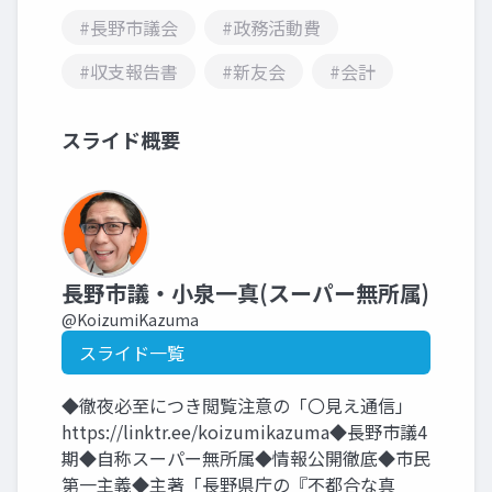
#長野市議会
#政務活動費
#収支報告書
#新友会
#会計
スライド概要
長野市議・小泉一真(スーパー無所属)
@KoizumiKazuma
スライド一覧
◆徹夜必至につき閲覧注意の「〇見え通信」
https://linktr.ee/koizumikazuma◆長野市議4
期◆自称スーパー無所属◆情報公開徹底◆市民
第一主義◆主著「長野県庁の『不都合な真