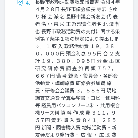
長野市政務活動費収支報告書 令和４年
4.
４月２８日 長野市議会議長 寺沢 さゆ
り 様 会 派 名 長野市議会新友会 代 表
者 名 小 泉 栄 正 経理責任者名 北 澤 哲
也 長野市政務活動費の交付に関する条
例第７条第１項の規定により提出しま
す。 １ 収 入 政務活動費 １９，３８
０，０００円 預金利息 ９５円 合 ２ 支
計 １９，３８０，０９５円 分 金 出 区
研 究 研 修 費 調 査 旅 費 額 ７５７，
６６７円 備 考 総会・役員会・各部会
活動費・講師旅費 研修会参加費 旅
費・研修会会議費 ３，８８６円 現地
調査交通費 予算要望書・コピー使用料
等 議員用パソコンリース料・共用複合
機リース料 資 料 作 成 費 ３１１，９
５７円 資 料 購 入 費 ８４１，２８５
円 新聞・図書購入費 地域活動費・新
友会だより発行費・ 広 報 ・ 広 聴 費