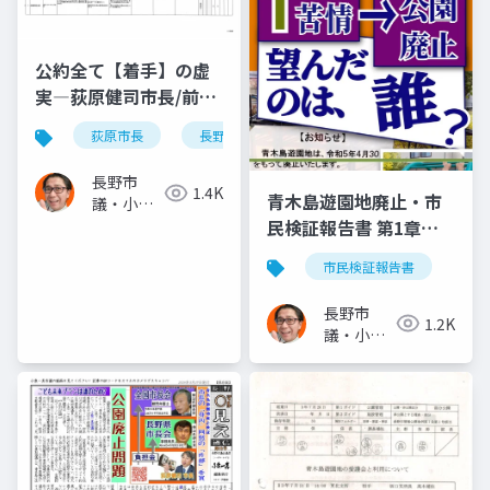
公約全て【着手】の虚
実―荻原健司市長/前市
長と変わらず実施も
荻原市長
長野市長選2025
「着手」とカウント!
2025.08.27.
長野市
1.4K
青木島遊園地廃止・市
議・小泉
民検証報告書 第1章
一真(スー
パー無所
「案」「1軒の苦情→こ
市民検証報告書
属)
ども公園廃止 望んだの
は、誰?」－－検証: 信
長野市
1.2K
州・長野県 小さな遊園
議・小泉
地の大きな問い 青木島
一真(スー
パー無所
遊園地廃止検証市民委
属)
員会