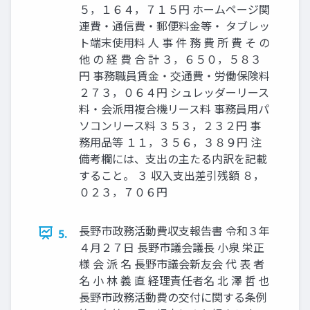
５，１６４，７１５円 ホームページ関
連費・通信費・郵便料金等・ タブレッ
ト端末使用料 人 事 件 務 費 所 費 そ の
他 の 経 費 合 計 ３，６５０，５８３
円 事務職員賃金・交通費・労働保険料
２７３，０６４円 シュレッダーリース
料・会派用複合機リース料 事務員用パ
ソコンリース料 ３５３，２３２円 事
務用品等 １１，３５６，３８９円 注
備考欄には、支出の主たる内訳を記載
すること。 ３ 収入支出差引残額 ８，
０２３，７０６円
長野市政務活動費収支報告書 令和３年
5.
４月２７日 長野市議会議長 小泉 栄正
様 会 派 名 長野市議会新友会 代 表 者
名 小 林 義 直 経理責任者名 北 澤 哲 也
長野市政務活動費の交付に関する条例