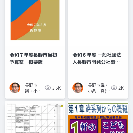
令和７年度長野市当初
令和６年度 一般社団法
予算案 概要版
人長野市開発公社事業
計画 (51ページ目)
長野市
長野市議・
3.5K
2K
議・小泉
小泉一真(ス
一真(スー
ーパー無所
パー無所
属)
属)