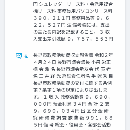
円 シュレッダーリース料・会派用複合
機リース料 事務員用パソコンリース料
３９０，２１１円 事務用品等 ９，６
２２，５２７円 注 備考欄には、支出
の主たる内訳を記載すること。 ３ 収
入支出差引残額 ９，７５７，５５３円
長野市政務活動費収支報告書 令和２年
6.
４月２４日 長野市議会議長 小泉 栄正
様 会 派 名 長野市議会新友会 代 表 者
名 三 井 経 光 経理責任者名 手 塚 秀 樹
長野市政務活動費の交付に関する条例
第７条第１項の規定により提出しま
す。 １ 収 入 政務活動費 ９，６９０，
０００円 預金利息 ３４円 合 計 ２ 支
９，６９０，０３４円 出 区 分 金 研
究 研 修 費 調 査 旅 費 額 ９９１，６８
５円 備 考 総会・役員会・各部会活動