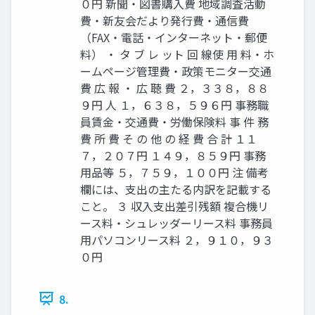
０円 新聞・図書購入費 地域調査活動
費・新友会だより発行費・通信費
（FAX・電話・インターネット・郵便
料） ・ タ ブ レ ット 回 線使 用 料・ホ
ームページ管理費・政策モニター交通
費 広 報 ・ 広 聴 費 ２，３３８，８８
９円 人 １，６３８，５９６円 事務職
員賃金・交通費・労働保険料 事 件 務
費 所 費 そ の 他 の 経 費 合 計 １１
７，２０７円 １４９，８５９円 事務
用品等 ５，７５９，１００円 注 備考
欄には、支出の主たる内訳を記載する
こと。 ３ 収入支出差引残額 複合機リ
ース料・シュレッダーリース料 事務員
用パソコンリース料 ２，９１０，９３
０円
8.