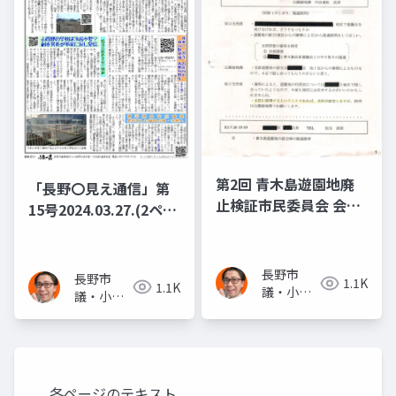
第2回 青木島遊園地廃
「長野〇見え通信」第
止検証市民委員会 会議
15号2024.03.27.(2ペー
資料
ジ) 公園廃止問題 青木
島遊園地廃止検証◆背
後に「お寺」の意向か
長野市
長野市
1.1K
1.1K
議・小泉
城山駐車場 高額有料化
議・小泉
一真(スー
◆山間部の学校は冷房
一真(スー
パー無所
パー無所
不要？副委員長が事実
属)
属)
に反し発信 経済文教委
員会で陳謝
各ページのテキスト