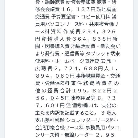
費・講師旅費 研修会参加費 旅費・研
修会会議費 １６，１３７円 現地調査
交通費 予算要望書・コピー使用料 議
員用パソコンリース料・共用複合機リ
ース料 資 料 作 成 費 ２９４，３２６
円 資 料 購 入 費 ３６４，８３８円 新
聞・図書購入費 地域活動費・新友会だ
より発行費・通信費等 タブレット端末
使用料・ホームページ関連費 広 報 ・
広 聴 費 ２，７２４，６８８円 人 １，
８９４，０６０円 事務職員賃金・交通
費・労働保険料 事 件 務 費 所 費 そ の
他 の 経 費 合 計 １９５，８２２円 ２
５６，０４５円 事務用品等 ６，７３
７，６０１円 注 備考欄には、支出の
主たる内訳を記載すること。 ３ 収入
支出差引残額 シュレッダーリース料・
会派用複合機リース料 事務員用パソコ
ンリース料・無線ルーター ２，９５