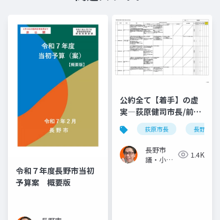
公約全て【着手】の虚
実―荻原健司市長/前市
長と変わらず実施も
荻原市長
長野市長選
「着手」とカウント!
2025.08.27.
長野市
1.4K
議・小泉
一真(スー
令和７年度長野市当初
パー無所
予算案 概要版
属)