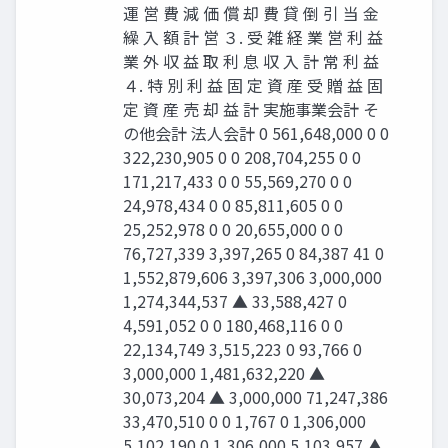
運 営 費 減 価 償 却 費 貸 倒 引 当 金
繰 入 額 計 営 ３. 受 雑 経 業 営 利 益
業 外 収 益 取 利 息 収 入 計 常 利 益
４. 特 別 利 益 固 定 資 産 受 贈 益 固
定 資 産 売 却 益 計 実施事業会計 そ
の他会計 法人会計 0 561,648,000 0 0
322,230,905 0 0 208,704,255 0 0
171,217,433 0 0 55,569,270 0 0
24,978,434 0 0 85,811,605 0 0
25,252,978 0 0 20,655,000 0 0
76,727,339 3,397,265 0 84,387 41 0
1,552,879,606 3,397,306 3,000,000
1,274,344,537 ▲ 33,588,427 0
4,591,052 0 0 180,468,116 0 0
22,134,749 3,515,223 0 93,766 0
3,000,000 1,481,632,220 ▲
30,073,204 ▲ 3,000,000 71,247,386
33,470,510 0 0 1,767 0 1,306,000
5,102,190 0 1,306,000 5,103,957 ▲