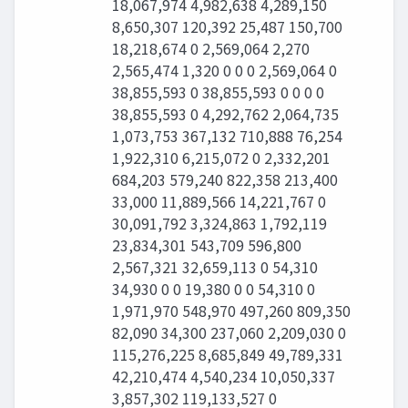
18,067,974 4,982,638 4,289,150
8,650,307 120,392 25,487 150,700
18,218,674 0 2,569,064 2,270
2,565,474 1,320 0 0 0 2,569,064 0
38,855,593 0 38,855,593 0 0 0 0
38,855,593 0 4,292,762 2,064,735
1,073,753 367,132 710,888 76,254
1,922,310 6,215,072 0 2,332,201
684,203 579,240 822,358 213,400
33,000 11,889,566 14,221,767 0
30,091,792 3,324,863 1,792,119
23,834,301 543,709 596,800
2,567,321 32,659,113 0 54,310
34,930 0 0 19,380 0 0 54,310 0
1,971,970 548,970 497,260 809,350
82,090 34,300 237,060 2,209,030 0
115,276,225 8,685,849 49,789,331
42,210,474 4,540,234 10,050,337
3,857,302 119,133,527 0