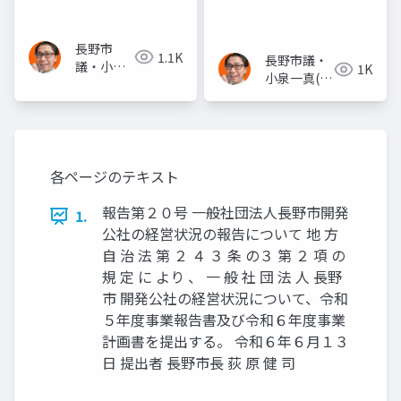
止関連のこども政策課
資料
長野市
1.1K
長野市議・
議・小泉
1K
小泉一真(ス
一真(スー
ーパー無所
パー無所
属)
属)
各ページのテキスト
報告第２０号 一般社団法人長野市開発
1.
公社の経営状況の報告について 地 方
自 治 法 第 ２ ４ ３ 条 の３ 第 ２ 項 の
規 定 に より 、 一 般 社 団 法 人 長野
市 開発公社の経営状況について、令和
５年度事業報告書及び令和６年度事業
計画書を提出する。 令和６年６月１３
日 提出者 長野市長 荻 原 健 司