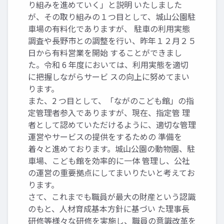
り組みを進めていく」と説明 いたしました
が、その取り組みの１つ目として、城山公園駐
車場の有料化でありますが、 駐車の利用実態
調査や長野市との調整を行い、昨年１２月２５
日から有料営業を開始 することができまし
た。令和 6 年度においては、利用実態を適切
に把握しながらサービ スの向上に努めてまい
ります。
また、2 つ目として、「ながのこども館」の指
定管理者参入でありますが、現在、指定管 理
者として認めていただけるように、適切な管理
運営やサービスの提供をするための 準備を
着々と進めております。城山公園の動物園、駐
車場、こども館を効率的に一体 管理し、公社
の運営の重要拠点にしてまいりたいと考えてお
ります。
さて、これまでも職員が最大の財産という認識
のもと、人材育成基本方針に基づい た理事長
研修等様々な研修を実施し、職員の意識改革を