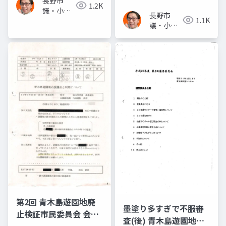
長野市
1.2K
州・長野県 小さな遊園
議・小泉
後に「お寺」の意向か
長野市
1.1K
地の大きな問い 青木島
一真(スー
城山駐車場 高額有料化
議・小泉
パー無所
遊園地廃止検証市民委
◆山間部の学校は冷房
一真(スー
属)
員会
パー無所
不要？副委員長が事実
属)
に反し発信 経済文教委
員会で陳謝
第2回 青木島遊園地廃
墨塗り多すぎで不服審
止検証市民委員会 会議
査(後) 青木島遊園地廃
資料