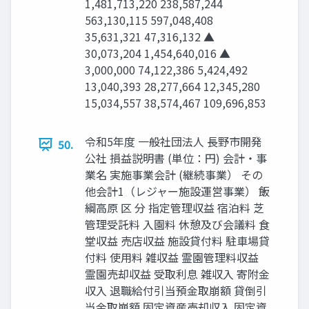
1,481,713,220 238,587,244
563,130,115 597,048,408
35,631,321 47,316,132 ▲
30,073,204 1,454,640,016 ▲
3,000,000 74,122,386 5,424,492
13,040,393 28,277,664 12,345,280
15,034,557 38,574,467 109,696,853
令和5年度 ⼀般社団法人 ⻑野市開発
50.
公社 損益説明書 (単位：円) 会計・事
業名 実施事業会計 (継続事業） その
他会計1（レジャー施設運営事業） 飯
綱高原 区 分 指定管理収益 宿泊料 芝
管理受託料 入園料 休憩及び会議料 食
堂収益 売店収益 施設貸付料 駐車場貸
付料 使用料 雑収益 霊園管理料収益
霊園売却収益 受取利息 雑収入 寄附金
収入 退職給付引当預金取崩額 貸倒引
当金取崩額 固定資産売却収入 固定資