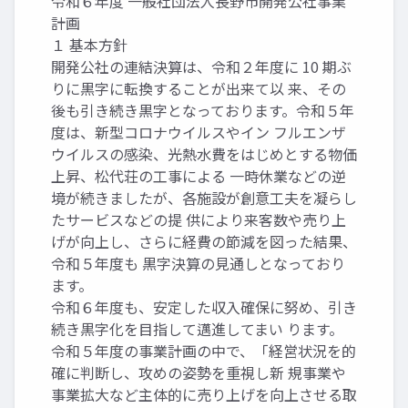
令和６年度 一般社団法人長野市開発公社事業
計画
１ 基本方針
開発公社の連結決算は、令和２年度に 10 期ぶ
りに黒字に転換することが出来て以 来、その
後も引き続き黒字となっております。令和５年
度は、新型コロナウイルスやイン フルエンザ
ウイルスの感染、光熱水費をはじめとする物価
上昇、松代荘の工事による 一時休業などの逆
境が続きましたが、各施設が創意工夫を凝らし
たサービスなどの提 供により来客数や売り上
げが向上し、さらに経費の節減を図った結果、
令和５年度も 黒字決算の見通しとなっており
ます。
令和６年度も、安定した収入確保に努め、引き
続き黒字化を目指して邁進してまい ります。
令和５年度の事業計画の中で、「経営状況を的
確に判断し、攻めの姿勢を重視し新 規事業や
事業拡大など主体的に売り上げを向上させる取