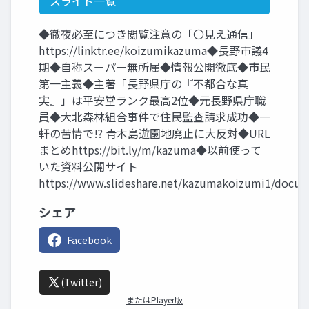
スライド一覧
◆徹夜必至につき閲覧注意の「〇見え通信」
https://linktr.ee/koizumikazuma◆長野市議4
期◆自称スーパー無所属◆情報公開徹底◆市民
第一主義◆主著「長野県庁の『不都合な真
実』」は平安堂ランク最高2位◆元長野県庁職
員◆大北森林組合事件で住民監査請求成功◆一
軒の苦情で!? 青木島遊園地廃止に大反対◆URL
まとめhttps://bit.ly/m/kazuma◆以前使って
いた資料公開サイト
https://www.slideshare.net/kazumakoizumi1/docu
シェア
Facebook
(Twitter)
またはPlayer版