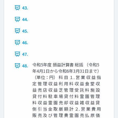
43.
44.
45.
46.
47.
令和5年度 損益計算書 総括 （令和5
48.
年4月1日から令和6年3月31日まで）
（単位：円） 科 目 １. 営 業 収 益 指
定 管 理 収 益 利 用 料 収 益 食 堂 収
益 売 店 収 益 芝 管 理 受 託 料 施 設
貸 付 料 駐 車 場 貸 付 料 霊 園 管 理
料 収 益 霊 園 売 却 収 益 雑 収 益 貸
倒 引 当 金 取 崩 額 計 ２. 営 業 費 用
販 売 及 び 管 理 費 霊 園 売 払 原 価