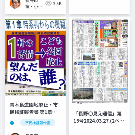
長野市
3.5K
議・小泉
一真(スー
パー無所
属)
青木島遊園地廃止・市
民検証報告書 第1章
「長野〇見え通信」第
「案」「1軒の苦情→こ
15号2024.03.27.(2ペー
市民検証報告書
ども公園廃止 望んだの
ジ) 公園廃止問題 青木
は、誰?」－－検証: 信
島遊園地廃止検証◆背