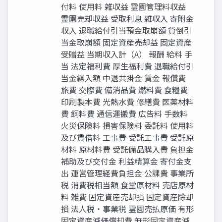
付料 使用料 雑収益 霊園管理料収益
霊園売却収益 受取利息 雑収入 寄附金
収入 退職給付引当預金取崩額 貸倒引
当金取崩額 固定資産売却益 固定資産
受贈益 当期収入計（A） 報酬 給料 手
当 法定福利費 厚生福利費 退職給付引
当金繰入額 中退共掛金 賃金 報償費
旅費 交際費 備消品費 燃料費 食糧費
印刷製本費 光熱水費 修繕費 医薬材料
費 飼料費 通信運搬費 広告料 手数料
火災保険料 損害保険料 委託料 使用料
及び賃借料 工事費 受託工事費 受託原
材料 原材料費 受託備品購入費 負担金
補助及び交付金 利益精算金 寄付金支
出 運営管理経費負担金 公課費 事業所
税 消費税相当額 食堂原材料 売店原材
料 雑費 固定資産売却損 固定資産除却
損 法人税・事業税 霊園売払原価 有形
固定資産減価償却費 無形固定資産減