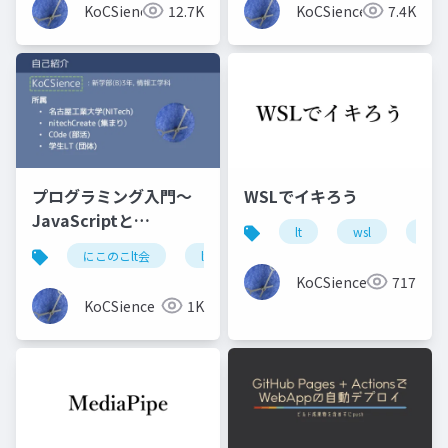
KoCSience
12.7K
KoCSience
7.4K
プログラミング入門～
WSLでイキろう
JavaScriptと
lt
wsl
win
Processing～C0deで
にこのこlt会
lt
プログラミング入門
javas
の話も？
KoCSience
717
KoCSience
1K