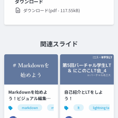
ダウンロード
ダウンロード(pdf - 117.55kB)
関連スライド
Markdownを始めよ
自己紹介とLTをしよ
う！ビジュアル編集ソ
う！
フトMarkTextと
markdown
marktext
にこのこlt会
lt
lightning talk
にこの
Typoraを紹介！