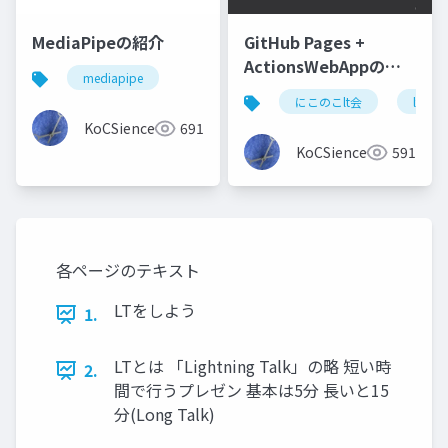
MediaPipeの紹介
GitHub Pages +
ActionsWebAppの自
mediapipe
動デプロイ (.binさん)
にこのこlt会
lt
KoCSience
691
KoCSience
591
各ページのテキスト
LTをしよう
1.
LTとは 「Lightning Talk」の略 短い時
2.
間で行うプレゼン 基本は5分 長いと15
分(Long Talk)