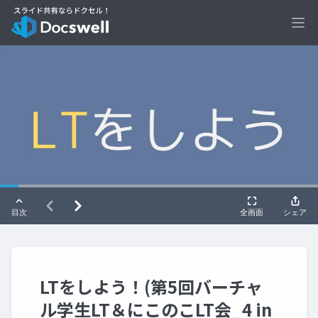
Ope
LTをしよう！(第5回バーチャ
ル学生LT＆にこのこLT会_4 in