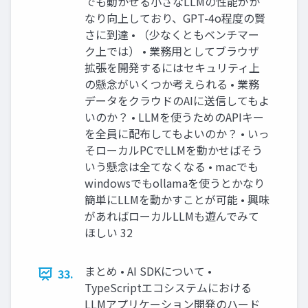
でも動かせる小さなLLMの性能がか
なり向上しており、GPT-4o程度の賢
さに到達 • （少なくともベンチマー
ク上では） • 業務用としてブラウザ
拡張を開発するにはセキュリティ上
の懸念がいくつか考えられる • 業務
データをクラウドのAIに送信してもよ
いのか？ • LLMを使うためのAPIキー
を全員に配布してもよいのか？ • いっ
そローカルPCでLLMを動かせばそう
いう懸念は全てなくなる • macでも
windowsでもollamaを使うとかなり
簡単にLLMを動かすことが可能 • 興味
があればローカルLLMも遊んでみて
ほしい 32
まとめ • AI SDKについて •
33.
TypeScriptエコシステムにおける
LLMアプリケーション開発のハード