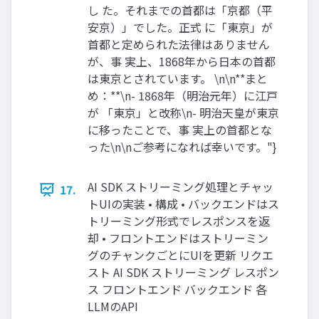
し た。それまでの首都は「京都（平
安京）」でした。正式 に「東京」が
首都と定められた法律はありません
が、事 実上、1868年から日本の首都
は東京とされています。 \n\n**まと
め：**\n- 1868年（明治元年）に江戸
が 「東京」と改称\n- 明治天皇が東京
に移ったことで、事 実上の首都とな
った\n\nご参考になれば幸いです。"}
AI SDK ストリーミング処理とチャッ
17.
トUIの実装 • 構成 • バックエンドはス
トリーミング形式でレスポンスを返
却 • フロントエンドはストリーミン
グのチャンクごとにUIを更新 リクエ
スト AI SDK ストリーミング レスポン
ス フロントエンド バックエンド 各
LLMのAPI