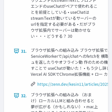
ックエンドのstreamTextとフロント
エンドのuseChatがペアで使われるこ
とを前提としている • useChatは
streamTextが動いているサーバーの
urlを指定する必要がある • だがブラ
ウザ拡張内でサーバーは動かせな
い・・・どうする？ 30
ブラウザ拡張への組み込み ブラウザ拡張でAI 
31.
ServiceWorkerで/api/chatへのfetch
ュを返したりやオフライン動 作のための機能 • 
すことで useChatが動いた！ • もう少し詳し
Vercel AI SDKでChrome拡張機能 + ロー 
https://zenn.dev/kesin11/articles/202
ブラウザ拡張への組み込み （おま
32.
け）ローカルLLMと組み合わせると
夢が広がる（かもしれない） • mac上