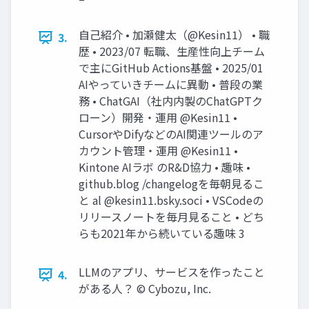
自己紹介 • 加瀬健太（@Kesin11） • 職
3.
歴 • 2023/07 転職、生産性向上チーム
で主にGitHub Actions基盤 • 2025/01
AIやっていきチームに異動 • 普段の業
務 • ChatGAI（社内内製のChatGPTク
ローン）開発・運用 @Kesin11 •
CursorやDifyなどのAI関連ツールのア
カウント管理・運用 @Kesin11 •
Kintone AIラボ のR&D協力 • 趣味 •
github.blog /changelogを毎朝見るこ
と al @kesin11.bsky.soci • VSCodeの
リリースノートを毎月見ること • どち
らも2021年から続いている趣味 3
LLMのアプリ、サービスを作ったこと
4.
がある人？ ©️ Cybozu, Inc.