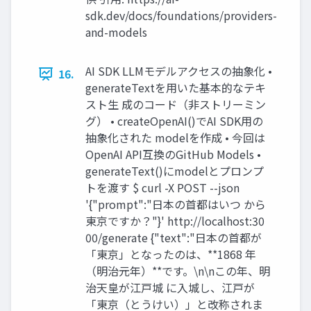
sdk.dev/docs/foundations/providers-
and-models
AI SDK LLMモデルアクセスの抽象化 •
16.
generateTextを用いた基本的なテキ
スト生 成のコード（非ストリーミン
グ） • createOpenAI()でAI SDK用の
抽象化された modelを作成 • 今回は
OpenAI API互換のGitHub Models •
generateText()にmodelとプロンプ
トを渡す $ curl -X POST --json
'{"prompt":"日本の首都はいつ から
東京ですか？"}' http://localhost:30
00/generate {"text":"日本の首都が
「東京」となったのは、**1868 年
（明治元年）**です。\n\nこの年、明
治天皇が江戸城 に入城し、江戸が
「東京（とうけい）」と改称されま