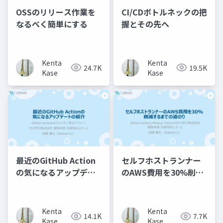
OSSのリリース作業を
CI/CDボトルネックの把
なるべく簡単にする
握とその先へ
Kenta
Kenta
24.7K
19.5K
Kase
Kase
最近のGitHub Action
セルフホストランナー
の気になるアップデー
のAWS費用を30%削減
トの紹介
するまでの道のり
Kenta
Kenta
14.1K
7.7K
Kase
Kase