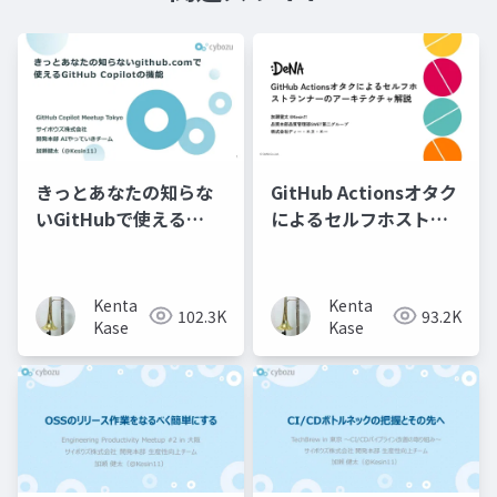
きっとあなたの知らな
GitHub Actionsオタク
いGitHubで使える
によるセルフホストラ
GitHub Copilotの機能
ンナーのアーキテクチ
ャ解説
Kenta
Kenta
102.3K
93.2K
Kase
Kase