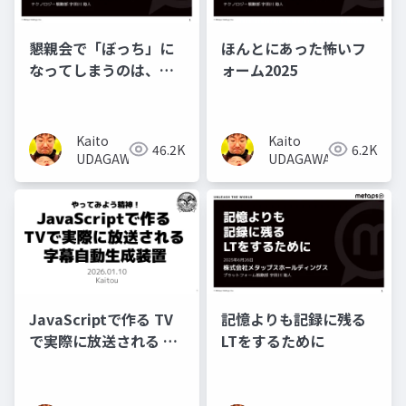
懇親会で「ぼっち」に
ほんとにあった怖いフ
なってしまうのは、あ
ォーム2025
なたのせいではありま
せん。 #ぼっち対策会
議
Kaito
Kaito
46.2K
6.2K
UDAGAWA
UDAGAWA
JavaScriptで作る TV
記憶よりも記録に残る
で実際に放送される 字
LTをするために
幕自動生成装置
#burikaigi