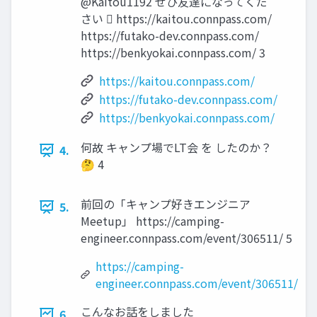
@Kaitou1192 ぜひ友達になってくだ
さい 󰚦 https://kaitou.connpass.com/
https://futako-dev.connpass.com/
https://benkyokai.connpass.com/ 3
https://kaitou.connpass.com/
https://futako-dev.connpass.com/
https://benkyokai.connpass.com/
何故 キャンプ場でLT会 を したのか？
4.
🤔 4
前回の「キャンプ好きエンジニア
5.
Meetup」 https://camping-
engineer.connpass.com/event/306511/ 5
https://camping-
engineer.connpass.com/event/306511/
こんなお話をしました
6.