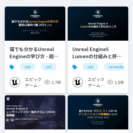
猫でも分かるUnreal
Unreal Engine5
Engineの学び方 - 超初
Lumenの仕組みと肝心
心者向け編 - 2023 v1.0
なところ
ue4
ue5
ue-beginner
ue5
ue-rendering
エピック
エピック
1.7M
1.5M
ゲームズ
ゲームズ
ジャパン
ジャパン