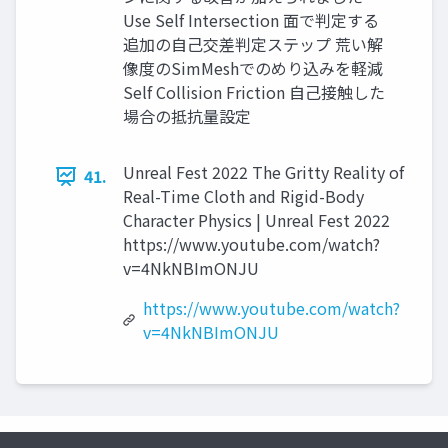
Use Self Intersection 面で判定する
追加の自己交差判定ステップ 荒い解
像度のSimMeshでのめり込みを軽減
Self Collision Friction 自己接触した
場合の抵抗量設定
Unreal Fest 2022 The Gritty Reality of
41.
Real-Time Cloth and Rigid-Body
Character Physics | Unreal Fest 2022
https://www.youtube.com/watch?
v=4NkNBImONJU
https://www.youtube.com/watch?
v=4NkNBImONJU