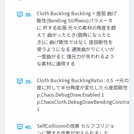
Cloth Buckling Buckling = 座屈 曲げ
38.
剛性(Bending Stiffness)パラメータ
に 対する拡張 元々の素材の角度を超
えて 曲がったとき(鋭角になったと
き)に 曲げ剛性ではなく 座屈剛性を
使うようになる 通常曲がりにくいが
一度曲がると 復元力が失われるよう
な素材に適用する
Cloth Buckling BucklingRatio : 0.5 →元の角
39.
度に対して半分角度が変化したら座屈剛性
p.Chaos.DebugDraw.Enabled 1
p.ChaosCloth.DebugDrawBendingConstrain
1
SelfCollisionの改善 セルフコリジョ
40.
ンに関する改善が加えられました