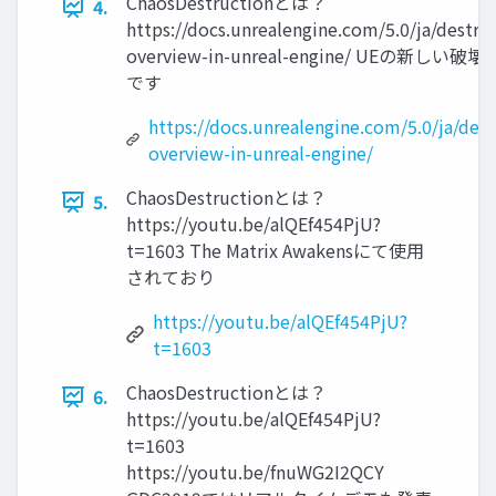
ChaosDestructionとは？
4.
https://docs.unrealengine.com/5.0/ja/destru
overview-in-unreal-engine/ UEの新しい
です
https://docs.unrealengine.com/5.0/ja/dest
overview-in-unreal-engine/
ChaosDestructionとは？
5.
https://youtu.be/alQEf454PjU?
t=1603 The Matrix Awakensにて使用
されており
https://youtu.be/alQEf454PjU?
t=1603
ChaosDestructionとは？
6.
https://youtu.be/alQEf454PjU?
t=1603
https://youtu.be/fnuWG2I2QCY