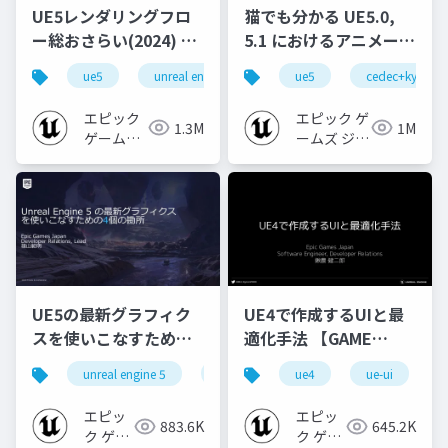
UE5レンダリングフロ
猫でも分かる UE5.0,
ー総おさらい(2024) 基
5.1 におけるアニメーシ
礎編！
ョンの新機能について
ue5
unreal engine
ue-rendering
ue5
cedec+kyushu
[CEDEC+KYUSHU
【CEDEC+KYUSHU
2024]
2022】
エピック
エピック ゲ
1.3M
1M
ゲームズ
ームズ ジャ
ジャパン
パン
UE5の最新グラフィク
UE4で作成するUIと最
スを使いこなすための4
適化手法 【GAME
個の勘所
CREATORS
unreal engine 5
ue5
cedec
ue4
ue-ui
cedec+kyushu
[CEDEC+KYUSHU
CONFERENCE '20】
2023]
エピッ
エピッ
883.6K
645.2K
ク ゲー
ク ゲー