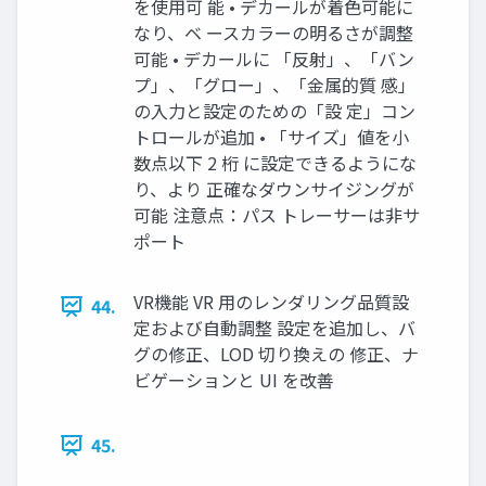
を使用可 能 • デカールが着色可能に
なり、ベ ースカラーの明るさが調整
可能 • デカールに 「反射」、「バン
プ」、「グロー」、「金属的質 感」
の入力と設定のための「設 定」コン
トロールが追加 • 「サイズ」値を小
数点以下 2 桁 に設定できるようにな
り、より 正確なダウンサイジングが
可能 注意点：パス トレーサーは非サ
ポート
VR機能 VR 用のレンダリング品質設
44.
定および自動調整 設定を追加し、バ
グの修正、LOD 切り換えの 修正、ナ
ビゲーションと UI を改善
45.