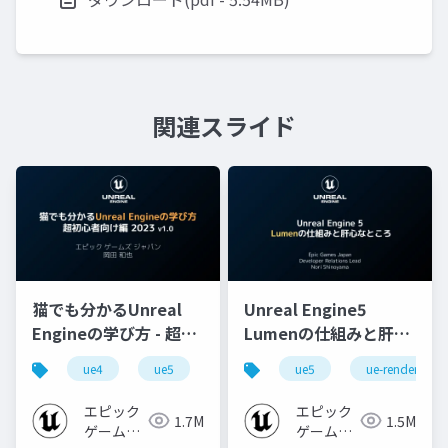
関連スライド
猫でも分かるUnreal
Unreal Engine5
Engineの学び方 - 超初
Lumenの仕組みと肝心
心者向け編 - 2023 v1.0
なところ
ue4
ue5
ue-beginner
ue5
ue-rendering
エピック
エピック
1.7M
1.5M
ゲームズ
ゲームズ