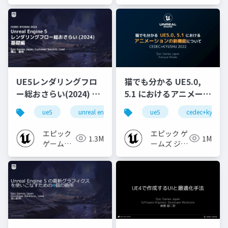
ジャパン
ジャパン
UE5レンダリングフロ
猫でも分かる UE5.0,
ー総おさらい(2024) 基
5.1 におけるアニメーシ
礎編！
ョンの新機能について
ue5
unreal engine
ue-rendering
ue5
cedec+kyushu
[CEDEC+KYUSHU
【CEDEC+KYUSHU
2024]
2022】
エピック
エピック ゲ
1.3M
1M
ゲームズ
ームズ ジャ
ジャパン
パン