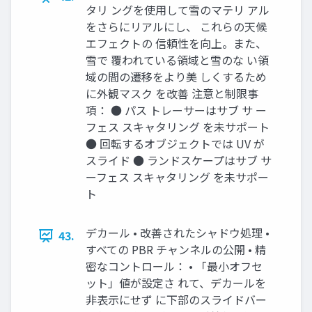
タリ ングを使用して雪のマテリ アル
をさらにリアルにし、 これらの天候
エフェクトの 信頼性を向上。また、
雪で 覆われている領域と雪のな い領
域の間の遷移をより美 しくするため
に外観マスク を改善 注意と制限事
項： ● パス トレーサーはサブ サ ー
フェス スキャタリング を未サポート
● 回転するオブジェクトでは UV が
スライド ● ランドスケープはサブ サ
ーフェス スキャタリング を未サポー
ト
デカール • 改善されたシャドウ処理 •
43.
すべての PBR チャンネルの公開 • 精
密なコントロール： • 「最小オフセ
ット」値が設定さ れて、デカールを
非表示にせず に下部のスライドバー