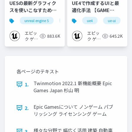
UE5の最新グラフィク
UE4で作成するUIと最
スを使いこなすための4
適化手法 【GAME
個の勘所
CREATORS
unreal engine 5
ue5
cedec
ue4
ue-ui
cedec+kyushu
[CEDEC+KYUSHU
CONFERENCE '20】
2023]
エピッ
エピッ
883.6K
645.2K
ク ゲー
ク ゲー
ムズ ジ
ムズ ジ
ャパン
ャパン
各ページのテキスト
Twinmotion 2022.1 新機能概要 Epic
1.
Games Japan 杉山 明
Epic Gamesについて ノンゲーム パブ
2.
リッシング ライセンシング ゲーム
様々な分野で 幅広く活用 建築 自動車
3.