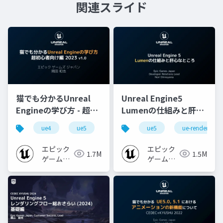
関連スライド
猫でも分かるUnreal
Unreal Engine5
Engineの学び方 - 超初
Lumenの仕組みと肝心
心者向け編 - 2023 v1.0
なところ
ue4
ue5
ue-beginner
ue5
ue-rendering
エピック
エピック
1.7M
1.5M
ゲームズ
ゲームズ
ジャパン
ジャパン