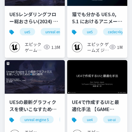
UE5レンダリングフロ
猫でも分かる UE5.0,
ー総おさらい(2024) 基
5.1 におけるアニメーシ
礎編！
ョンの新機能について
ue5
unreal engine
ue-rendering
ue5
cedec+kyushu
[CEDEC+KYUSHU
【CEDEC+KYUSHU
2024]
2022】
エピック
エピック ゲ
1.3M
1M
ゲームズ
ームズ ジャ
ジャパン
パン
UE5の最新グラフィク
UE4で作成するUIと最
スを使いこなすための4
適化手法 【GAME
個の勘所
CREATORS
unreal engine 5
ue5
cedec
ue4
ue-ui
cedec+kyushu
[CEDEC+KYUSHU
CONFERENCE '20】
2023]