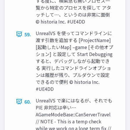
する度に、検索窓も無いプロセス一
覧から特定のプロセスを探して アタ
ッチして…、というのは非常に面倒
© historia Inc. #UE4DD
UnrealVS を使ってコマンドラインに
59.
渡す引数を追加する [ProjectName]
[起動したいMap] –game [その他オプ
ション] と設定して Start Debugging
すると、デバッグしながら起動でき
る 実行したコマンドラインオプショ
ンは履歴が残り、プルダウンで設定
できるので便利 © historia Inc.
#UE4DD
UnrealVS で楽にはなるが、それでも
60.
PIE 非対応は辛い…
AGameModeBase::CanServerTravel
// NOTE - This is a temp check
while we work on a long term fix //