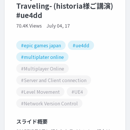
Traveling- (historia様ご講演)
#ue4dd
70.4K Views
July 04, 17
#epic games japan
#ue4dd
#multiplater online
#Multiplayer Online
#Server and Client connection
#Level Movement
#UE4
#Network Version Control
スライド概要