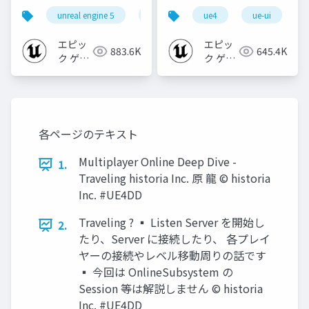
個の勘所
CREATORS
unreal engine 5
ue5
cedec
ue4
ue-ui
cedec+kyushu
[CEDEC+KYUSHU
CONFERENCE '20】
2023]
エピッ
エピッ
883.6K
645.4K
ク ゲー
ク ゲー
ムズ ジ
ムズ ジ
ャパン
ャパン
各ページのテキスト
Multiplayer Online Deep Dive -
1.
Traveling historia Inc. 原 龍 © historia
Inc. #UE4DD
Traveling ? ▪ Listen Server を開始し
2.
たり、Server に接続したり、 各プレイ
ヤーの接続やレベル移動周りの話です
▪ 今回は OnlineSubsystem の
Session 等は解説しません © historia
Inc. #UE4DD