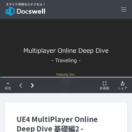
Ope
UE4 MultiPlayer Online
Deep Dive 基礎編2 -