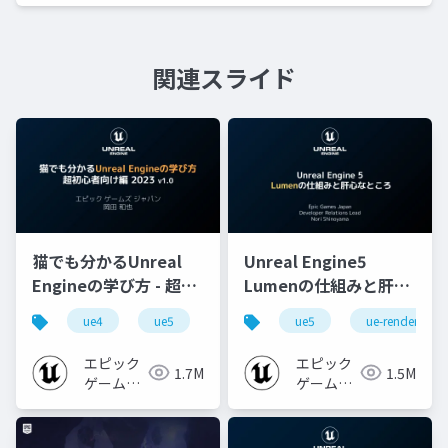
関連スライド
猫でも分かるUnreal
Unreal Engine5
Engineの学び方 - 超初
Lumenの仕組みと肝心
心者向け編 - 2023 v1.0
なところ
ue4
ue5
ue-beginner
ue5
ue-rendering
エピック
エピック
1.7M
1.5M
ゲームズ
ゲームズ
ジャパン
ジャパン