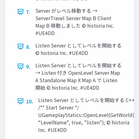
Server がレベル移動する →
7.
ServerTravel Server Map B Client
Map B 移動しました © historia Inc.
#UE4DD
Listen Server としてレベルを開始する
8.
© historia Inc. #UE4DD
Listen Server としてレベルを開始する
9.
→ Listen 付き OpenLevel Server Map
A Standalone Map X Map A で Listen
開始 © historia Inc. #UE4DD
Listen Server としてレベルを開始する C++
10.
/** Start Server */
UGameplayStatics::OpenLevel(GetWorld(),
“LevelName", true, "listen"); © historia
Inc. #UE4DD