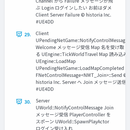
Channel から Failure メッセージが飛
ぶ Login ログインしたい お前はダメ
Client Server Failure © historia Inc.
#UE4DD
Client
29.
UPendingNetGame::NotifyControlMessage
Welcome メッセージ受信 Map 名を受け取
る UEngine::TickWorldTravel Map 読み込み
UEngine::LoadMap
UPendingNetGame::LoadMapCompleted
FNetControlMessage<NMT_Join>::Send ©
historia Inc. Server へ Join メッセージ送信
#UE4DD
Server
30.
UWorld::NotifyControlMessage Join
メッセージ受信 PlayerController を
スポーン UWorld::SpawnPlayActor
ログイン受け入れ