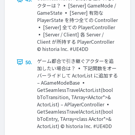
クターは？ ▪ [Server] GameMode /
GameState ▪ [Server] 有効な
PlayerState を持つ全ての Controller
▪ [Server] 全ての PlayerController
▪ [Server / Client] 各 Server /
Client が所持する PlayerController
© historia Inc. #UE4DD
ゲーム都合で引き継ぐアクターを追
50.
加したい場合は？ ▪ 下記関数をオー
バーライドして ActorList に追加する
– AGameModeBase ▪
GetSeamlessTravelActorList(bool
bToTransition, TArray<AActor*>&
ActorList) – APlayerController ▪
GetSeamlessTravelActorList(bool
bToEntry, TArray<class AActor*>&
ActorList) © historia Inc. #UE4DD