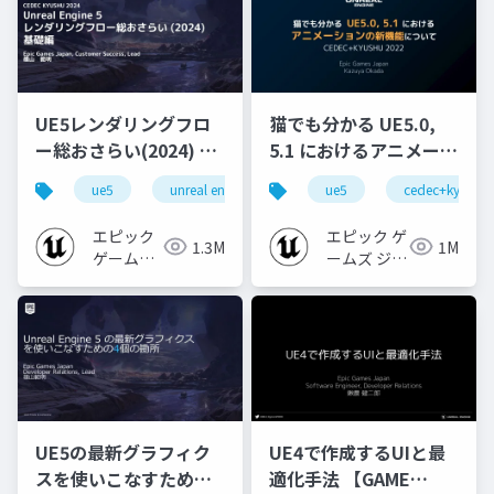
UE5レンダリングフロ
猫でも分かる UE5.0,
ー総おさらい(2024) 基
5.1 におけるアニメーシ
礎編！
ョンの新機能について
ue5
unreal engine
ue-rendering
ue5
cedec+kyushu
[CEDEC+KYUSHU
【CEDEC+KYUSHU
2024]
2022】
エピック
エピック ゲ
1.3M
1M
ゲームズ
ームズ ジャ
ジャパン
パン
UE5の最新グラフィク
UE4で作成するUIと最
スを使いこなすための4
適化手法 【GAME