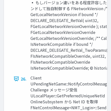
▪ もしバージョン違いをある程度許容した
ンドして独自制御する FNetworkVersion /** Ca
GetLocalNetworkVersion if bound */
DECLARE_DELEGATE_RetVal( uint32,
FGetLocalNetworkVersionOverride ); static
FGetLocalNetworkVersionOverride
GetLocalNetworkVersionOverride; /** Calle
IsNetworkCompatible if bound */
DECLARE_DELEGATE_RetVal_TwoParams( b
FIsNetworkCompatibleOverride, uint32, uint
FIsNetworkCompatibleOverride
IsNetworkCompatibleOverride; © historia 
Client
26.
UPendingNetGame::NotifyControlMessage
Challenge メッセージ受信
ULocalPlayer::GetPreferredUniqueNetId
OnlineSubsystem から Net ID を取得
FNetControlMessage<NMT_Login>::Send