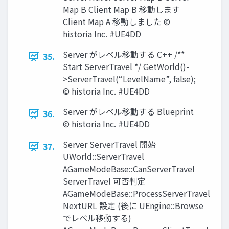
Map B Client Map B 移動します
Client Map A 移動しました ©
historia Inc. #UE4DD
Server がレベル移動する C++ /**
35.
Start ServerTravel */ GetWorld()-
>ServerTravel(“LevelName”, false);
© historia Inc. #UE4DD
Server がレベル移動する Blueprint
36.
© historia Inc. #UE4DD
Server ServerTravel 開始
37.
UWorld::ServerTravel
AGameModeBase::CanServerTravel
ServerTravel 可否判定
AGameModeBase::ProcessServerTravel
NextURL 設定 (後に UEngine::Browse
でレベル移動する)