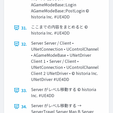
AGameModeBase::Login
AGameModeBase::PostLogin ©
historia Inc. #UE4DD
ここまでの内容をまとめると ©
31.
historia Inc. #UE4DD
Server Server / Client •
32.
UNetConnection • UControlChannel
• AGameModeBase • UNetDriver
Client 1 • Server / Client •
UNetConnection • UControlChannel
Client 2 UNetDriver • © historia Inc.
UNetDriver #UE4DD
Server がレベル移動する © historia
33.
Inc. #UE4DD
Server がレベル移動する →
34.
ServerTravel Server Map B Server