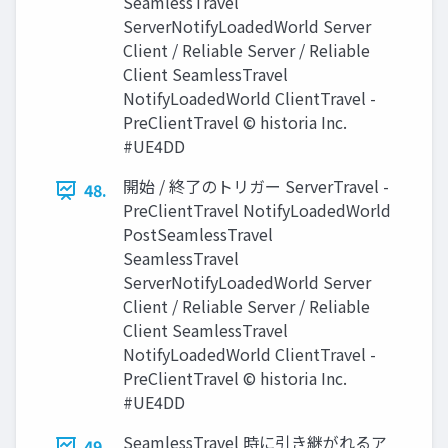
SeamlessTravel
ServerNotifyLoadedWorld Server
Client / Reliable Server / Reliable
Client SeamlessTravel
NotifyLoadedWorld ClientTravel -
PreClientTravel © historia Inc.
#UE4DD
開始 / 終了のトリガー ServerTravel -
48.
PreClientTravel NotifyLoadedWorld
PostSeamlessTravel
SeamlessTravel
ServerNotifyLoadedWorld Server
Client / Reliable Server / Reliable
Client SeamlessTravel
NotifyLoadedWorld ClientTravel -
PreClientTravel © historia Inc.
#UE4DD
SeamlessTravel 時に引き継がれるア
49.