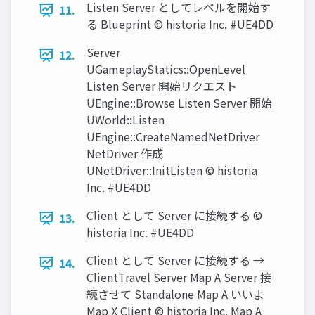
Listen Server としてレベルを開始す
11.
る Blueprint © historia Inc. #UE4DD
Server
12.
UGameplayStatics::OpenLevel
Listen Server 開始リクエスト
UEngine::Browse Listen Server 開始
UWorld::Listen
UEngine::CreateNamedNetDriver
NetDriver 作成
UNetDriver::InitListen © historia
Inc. #UE4DD
Client として Server に接続する ©
13.
historia Inc. #UE4DD
Client として Server に接続する →
14.
ClientTravel Server Map A Server 接
続させて Standalone Map A いいよ
Map X Client © historia Inc. Map A