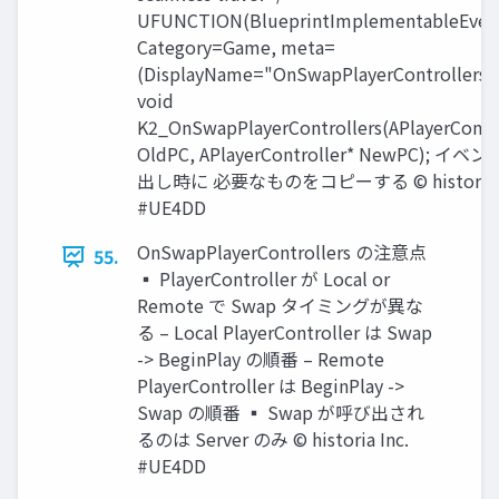
UFUNCTION(BlueprintImplementableEven
Category=Game, meta=
(DisplayName="OnSwapPlayerControllers"
void
K2_OnSwapPlayerControllers(APlayerContro
OldPC, APlayerController* NewPC); イ
出し時に 必要なものをコピーする © historia I
#UE4DD
OnSwapPlayerControllers の注意点
55.
▪ PlayerController が Local or
Remote で Swap タイミングが異な
る – Local PlayerController は Swap
-> BeginPlay の順番 – Remote
PlayerController は BeginPlay ->
Swap の順番 ▪ Swap が呼び出され
るのは Server のみ © historia Inc.
#UE4DD