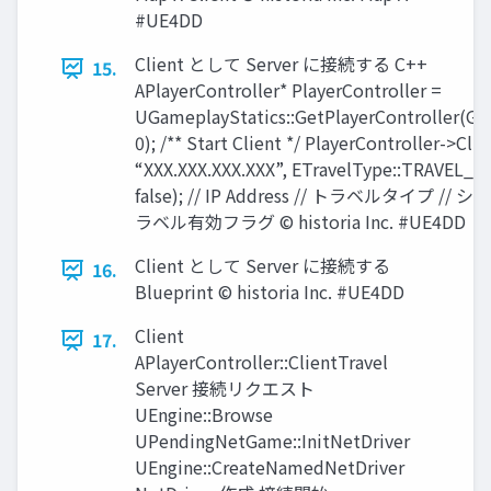
#UE4DD
Client として Server に接続する C++
15.
APlayerController* PlayerController =
UGameplayStatics::GetPlayerController(Ge
0); /** Start Client */ PlayerController->Cli
“XXX.XXX.XXX.XXX”, ETravelType::TRAVEL_A
false); // IP Address // トラベルタイプ //
ラベル有効フラグ © historia Inc. #UE4DD
Client として Server に接続する
16.
Blueprint © historia Inc. #UE4DD
Client
17.
APlayerController::ClientTravel
Server 接続リクエスト
UEngine::Browse
UPendingNetGame::InitNetDriver
UEngine::CreateNamedNetDriver