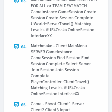
63.
FOR ALL or TEAM DEATMATCH
GameInstance GameSession Create
Session Create Session Complete
UWorld::ServerTravel() Matching
Levelへ #UE4Osaka OnlineSession
InterfaceXX
Matchmake - Client MainMenu
64.
SERVER GameInstance
GameSession Find Session Find
Session Complete Select Server
Join Session Join Session
Complete
PlayerController::ClientTravel()
Matching Levelへ #UE4Osaka
OnlineSession InterfaceXX
Game - Shoot Client1 Server
65.
Client2 Client3 Input