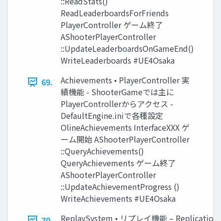
::ReadStats()
ReadLeaderboardsForFriends
PlayerController ゲーム終了
AShooterPlayerController
::UpdateLeaderboardsOnGameEnd()
WriteLeaderboards #UE4Osaka
Achievements • PlayerController 実
69.
績機能 - ShooterGameでは主に
PlayerControllerからアクセス -
DefaultEngine.iniで各種設定
OlineAchievements InterfaceXXX ゲ
ーム開始 AShooterPlayerController
::QueryAchievements()
QueryAchievements ゲーム終了
AShooterPlayerController
::UpdateAchievementProgress ()
WriteAchievements #UE4Osaka
ReplaySystem • リプレイ機能 – Replicat
70.