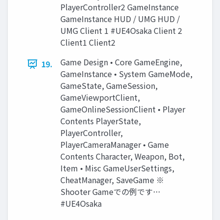
PlayerController2 GameInstance
GameInstance HUD / UMG HUD /
UMG Client 1 #UE4Osaka Client 2
Client1 Client2
Game Design • Core GameEngine,
19.
GameInstance • System GameMode,
GameState, GameSession,
GameViewportClient,
GameOnlineSessionClient • Player
Contents PlayerState,
PlayerController,
PlayerCameraManager • Game
Contents Character, Weapon, Bot,
Item • Misc GameUserSettings,
CheatManager, SaveGame ※
Shooter Gameでの例です…
#UE4Osaka