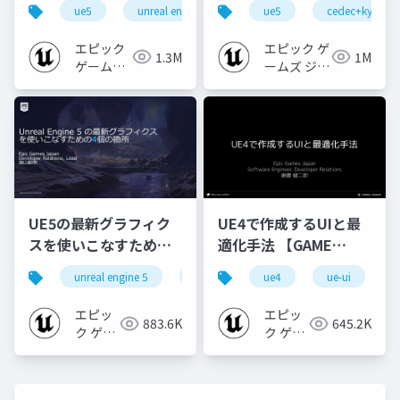
ue5
unreal engine
ue-rendering
ue5
cedec+kyushu
[CEDEC+KYUSHU
【CEDEC+KYUSHU
2024]
2022】
エピック
エピック ゲ
1.3M
1M
ゲームズ
ームズ ジャ
ジャパン
パン
UE5の最新グラフィク
UE4で作成するUIと最
スを使いこなすための4
適化手法 【GAME
個の勘所
CREATORS
unreal engine 5
ue5
cedec
ue4
ue-ui
cedec+kyushu
[CEDEC+KYUSHU
CONFERENCE '20】
2023]
エピッ
エピッ
883.6K
645.2K
ク ゲー
ク ゲー
ムズ ジ
ムズ ジ
ャパン
ャパン