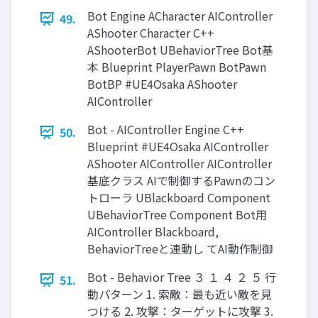
Bot Engine ACharacter AIController
49.
AShooter Character C++
AShooterBot UBehaviorTree Bot基
本 Blueprint PlayerPawn BotPawn
BotBP #UE4Osaka AShooter
AIController
Bot - AIController Engine C++
50.
Blueprint #UE4Osaka AIController
AShooter AIController AIController
基底クラス AIで制御するPawnのコン
トローラ UBlackboard Component
UBehaviorTree Component Bot用
AIController Blackboard,
BehaviorTreeと連動し てAI動作制御
Bot - Behavior Tree ３ １ ４ ２ ５ 行
51.
動パターン 1. 索敵：最も近い敵を見
つける 2. 攻撃：ターゲットに攻撃 3.