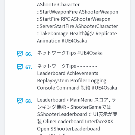
AShooterCharacter
::StartWeaponFire AShooterWeapon
::StartFire RPC AShooterWeapon
::ServerStartFire AShooterCharacter
::TakeDamage Health減少 Replicate
Animation #UE4Osaka
ネットワークTips #UE4Osaka
66.
ネットワークTips • • • • • • •
67.
Leaderboard Achievements
ReplaySystem Profiler Logging
Console Command 制約 #UE4Osaka
Leaderboard • MainMenu スコア, ラ
68.
ンキング機能 - ShooterGameでは
SShooterLeaderboardで UI表示が実
装 OlineLeaderboard InterfaceXXX
Open SShooterLeaderboard