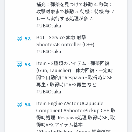
補充：弾薬を見つけて移動 4. 移動：
攻撃対象まで移動 5. 待機：待機 毎フ
レーム実行する処理が多い
#UE4Osaka
Bot - Service 索敵 射撃
52.
ShooterAIController (C++)
#UE4Osaka
Item • 2種類のアイテム - 弾薬回復
53.
(Gun, Launcher) - 体力回復 • 一定時
間で自動的にRespawn • 取得時にSE
再生 • 取得時にVFX再生 など
#UE4Osaka
Item Engine AActor UCapusule
54.
Component AShooterPickup C++ 取
得時処理, Respawn処理 取得時SE, 取
得時VFX アイテム基本
AShooterPickup _Ammo 補充弾数