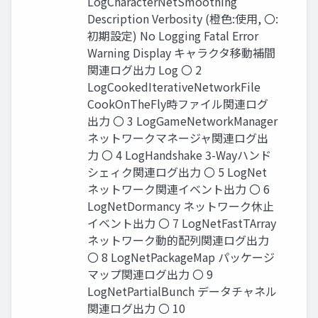
LogCharacterNetSmoothing
Description Verbosity (橙色:使用, 〇:
初期設定) No Logging Fatal Error
Warning Display キャラクタ移動補間
関連ログ出力 Log 〇 2
LogCookedIterativeNetworkFile
CookOnTheFly時ファイル関連ログ
出力 〇 3 LogGameNetworkManager
ネットワークマネージャ関連ログ出
力 〇 4 LogHandshake 3-Wayハンド
シェィク関連ログ出力 〇 5 LogNet
ネットワーク関連イベント出力 〇 6
LogNetDormancy ネットワーク休止
イベント出力 〇 7 LogNetFastTArray
ネットワーク動的配列関連ログ出力
〇 8 LogNetPackageMap パッケージ
マップ関連ログ出力 〇 9
LogNetPartialBunch データチャネル
関連ログ出力 〇 10