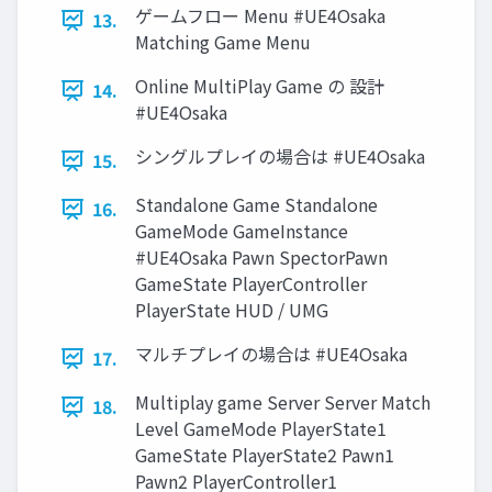
ゲームフロー Menu #UE4Osaka
13.
Matching Game Menu
Online MultiPlay Game の 設計
14.
#UE4Osaka
シングルプレイの場合は #UE4Osaka
15.
Standalone Game Standalone
16.
GameMode GameInstance
#UE4Osaka Pawn SpectorPawn
GameState PlayerController
PlayerState HUD / UMG
マルチプレイの場合は #UE4Osaka
17.
Multiplay game Server Server Match
18.
Level GameMode PlayerState1
GameState PlayerState2 Pawn1
Pawn2 PlayerController1