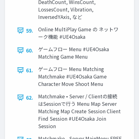
DeathCount, WinsCount,
LossesCount, Vibration,
InversedYAxis, など
Online MultiPlay Game の ネットワ
59.
ーク機能 #UE4Osaka
ゲームフロー Menu #UE4Osaka
60.
Matching Game Menu
ゲームフロー Menu Matching
61.
Matchmake #UE4Osaka Game
Character Move Shoot Menu
Matchmake • Server / Clientの接続
62.
はSessionで行う Menu Map Server
Matching Map Create Session Client
Find Session #UE4Osaka Join
Session
Matchmake - Server MainMenu FREE