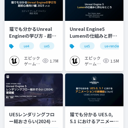
猫でも分かるUnreal
Unreal Engine5
Engineの学び方 - 超初
Lumenの仕組みと肝心
心者向け編 - 2023 v1.0
なところ
ue4
ue5
ue-beginner
ue5
ue-rendering
エピック
エピック
1.7M
1.5M
ゲームズ
ゲームズ
ジャパン
ジャパン
UE5レンダリングフロ
猫でも分かる UE5.0,
ー総おさらい(2024) 基
5.1 におけるアニメーシ
礎編！
ョンの新機能について