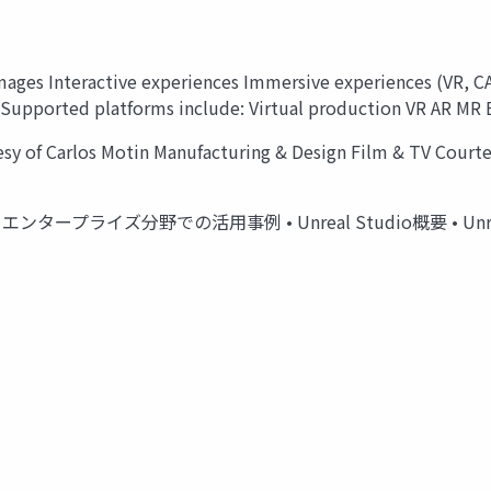
images Interactive experiences Immersive experiences (VR, C
Supported platforms include: Virtual production VR AR MR
esy of Carlos Motin Manufacturing & Design Film & TV Court
について • エンタープライズ分野での活用事例 • Unreal Studio概要 • 