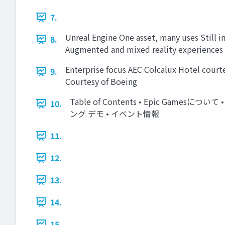
7.
Unreal Engine One asset, many uses Still 
8.
Augmented and mixed reality experiences 
Enterprise focus AEC Colcalux Hotel court
9.
Courtesy of Boeing
Table of Contents • Epic Games
10.
ング デモ • イベント情報
11.
12.
13.
14.
15.