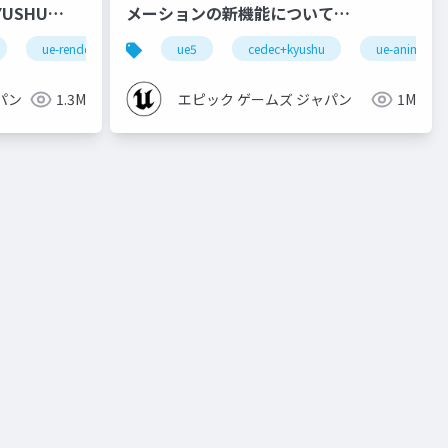
メーションの新機能について
【CEDEC+KYUSHU 2022】
ue-rendering
ue5
cedec+kyushu
ue-animatio
パン
1.3M
エピック ゲームズ ジャパン
1M