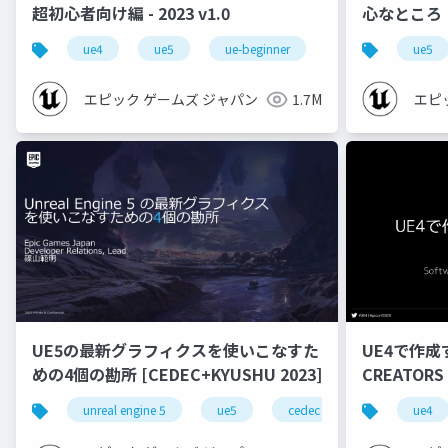
超初心者向け編 - 2023 v1.0
心なところ
ue4
ue5
ue-beginner
ue5
エピック ゲームズ ジャパン
1.7M
エピ
UE5の最新グラフィクスを使いこなすた
UE4で作成
めの4個の勘所 [CEDEC+KYUSHU 2023]
CREATORS
unreal engine 5
ue5
cedec
cedec+kyushu
ue4