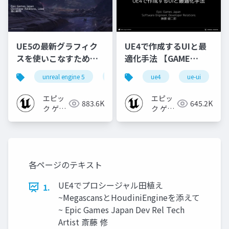
UE5の最新グラフィク
UE4で作成するUIと最
スを使いこなすための4
適化手法 【GAME
個の勘所
CREATORS
unreal engine 5
ue5
cedec
ue4
ue-ui
cedec+kyushu
[CEDEC+KYUSHU
CONFERENCE '20】
2023]
エピッ
エピッ
883.6K
645.2K
ク ゲー
ク ゲー
ムズ ジ
ムズ ジ
ャパン
ャパン
各ページのテキスト
UE4でプロシージャル田植え
1.
~MegascansとHoudiniEngineを添えて
~ Epic Games Japan Dev Rel Tech
Artist 斎藤 修