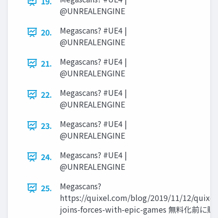
19.
@UNREALENGINE
Megascans? #UE4 |
20.
@UNREALENGINE
Megascans? #UE4 |
21.
@UNREALENGINE
Megascans? #UE4 |
22.
@UNREALENGINE
Megascans? #UE4 |
23.
@UNREALENGINE
Megascans? #UE4 |
24.
@UNREALENGINE
Megascans?
25.
https://quixel.com/blog/2019/11/12/quixel
joins-forces-with-epic-games 無料化前に購