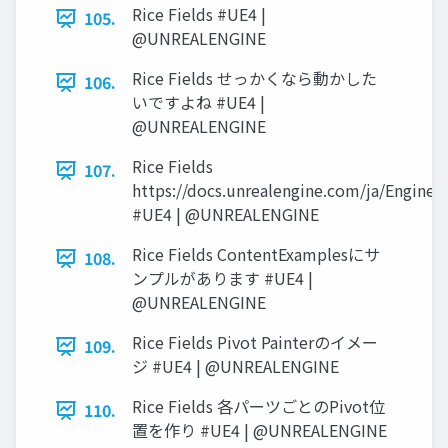
Rice Fields #UE4 |
105.
@UNREALENGINE
Rice Fields せっかくなら動かした
106.
いですよね #UE4 |
@UNREALENGINE
Rice Fields
107.
https://docs.unrealengine.com/ja/Engine/
#UE4 | @UNREALENGINE
Rice Fields ContentExamplesにサ
108.
ンプルがあります #UE4 |
@UNREALENGINE
Rice Fields Pivot Painterのイメー
109.
ジ #UE4 | @UNREALENGINE
Rice Fields 各パーツごとのPivot位
110.
置を作り #UE4 | @UNREALENGINE