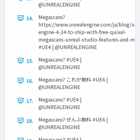
@UNREALENGINE
Megascans?
14.
https://www.unrealengine.com/ja/blog/unr
engine-4-24-to-ship-with-free-quixel-
megascans-unreal-studio-features-and-mo
#UE4 | @UNREALENGINE
Megascans? #UE4 |
15.
@UNREALENGINE
Megascans? これが無料 #UE4 |
16.
@UNREALENGINE
Megascans? #UE4 |
17.
@UNREALENGINE
Megascans? ぜんぶ無料 #UE4 |
18.
@UNREALENGINE
Megascans? #UE4 |