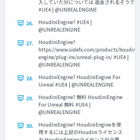
入していた分については 返金されるそうです
#UE4 | @UNREALENGINE
HoudiniEngine? #UE4 |
26.
@UNREALENGINE
HoudiniEngine?
27.
https://www.sidefx.com/products/houdini-
engine/plug-ins/unreal-plug-in/ #UE4 |
@UNREALENGINE
HoudiniEngine? HoudiniEngine For
28.
Unreal #UE4 | @UNREALENGINE
HoudiniEngine? 無料 HoudiniEngine
29.
For Unreal 無料 #UE4 |
@UNREALENGINE
HoudiniEngine? HoudiniEngineを使
30.
用するには上記のHoudiniライセンス
か HoudiniEngineライセンスが必要