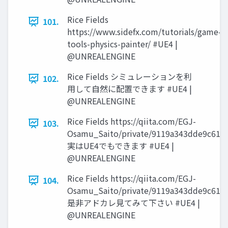
Rice Fields
101.
https://www.sidefx.com/tutorials/game-
tools-physics-painter/ #UE4 |
@UNREALENGINE
Rice Fields シミュレーションを利
102.
用して自然に配置できます #UE4 |
@UNREALENGINE
Rice Fields https://qiita.com/EGJ-
103.
Osamu_Saito/private/9119a343dde9c61e
実はUE4でもできます #UE4 |
@UNREALENGINE
Rice Fields https://qiita.com/EGJ-
104.
Osamu_Saito/private/9119a343dde9c61e
是非アドカレ見てみて下さい #UE4 |
@UNREALENGINE