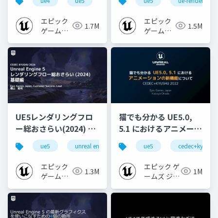
ue4
ue5
ue-beginner
ue5
ue-rendering
エピック
エピック
1.7M
1.5M
ゲームズ
ゲームズ
ジャパン
ジャパン
UE5レンダリングフロ
猫でも分かる UE5.0,
ー総おさらい(2024) 基
5.1 におけるアニメーシ
礎編！
ョンの新機能について
ue5
unreal engine
ue-rendering
ue5
cedec+kyushu
[CEDEC+KYUSHU
【CEDEC+KYUSHU
2024]
2022】
エピック
エピック ゲ
1.3M
1M
ゲームズ
ームズ ジャ
ジャパン
パン