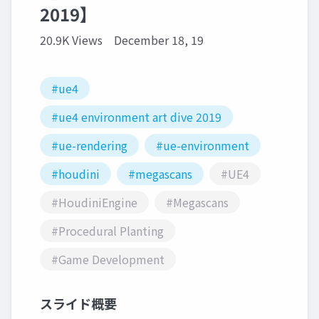
2019】
20.9K Views
December 18, 19
#ue4
#ue4 environment art dive 2019
#ue-rendering
#ue-environment
#houdini
#megascans
#UE4
#HoudiniEngine
#Megascans
#Procedural Planting
#Game Development
スライド概要