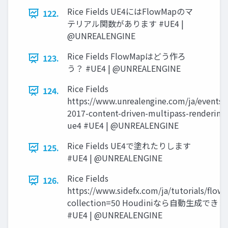
Rice Fields UE4にはFlowMapのマ
122.
テリアル関数があります #UE4 |
@UNREALENGINE
Rice Fields FlowMapはどう作ろ
123.
う？ #UE4 | @UNREALENGINE
Rice Fields
124.
https://www.unrealengine.com/ja/events/
2017-content-driven-multipass-rendering-
ue4 #UE4 | @UNREALENGINE
Rice Fields UE4で塗れたりします
125.
#UE4 | @UNREALENGINE
Rice Fields
126.
https://www.sidefx.com/ja/tutorials/flow
collection=50 Houdiniなら自動生成でき
#UE4 | @UNREALENGINE