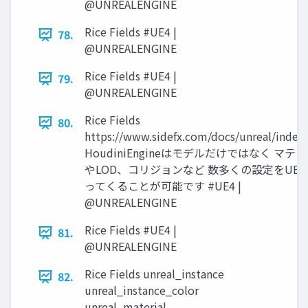
@UNREALENGINE
Rice Fields #UE4 |
78.
@UNREALENGINE
Rice Fields #UE4 |
79.
@UNREALENGINE
Rice Fields
80.
https://www.sidefx.com/docs/unreal/index
HoudiniEngineはモデルだけではなく マテ
やLOD、コリジョンなど 数多くの設定をUE4
ってくることが可能です #UE4 |
@UNREALENGINE
Rice Fields #UE4 |
81.
@UNREALENGINE
Rice Fields unreal_instance
82.
unreal_instance_color
unreal_material