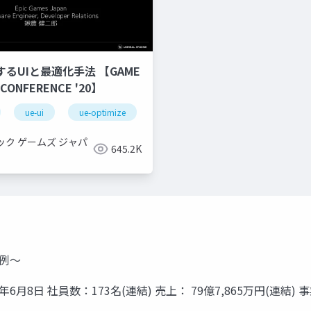
するUIと最適化手法 【GAME
 CONFERENCE '20】
ue-ui
ue-optimize
ック ゲームズ ジャパ
645.2K
事例〜
57年6月8日 社員数：173名(連結) 売上： 79億7,865万円(