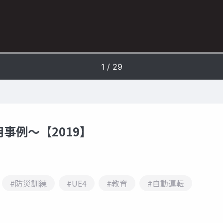
用事例〜【2019】
#防災訓練
#UE4
#教育
#自動運転