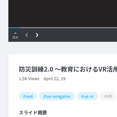
防災訓練2.0 〜教育におけるVR活
1.5K Views
April 22, 19
#ue4
#ue-nongame
#ue-xr
#VR
スライド概要