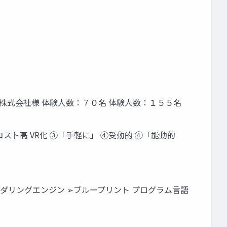
ト株式会社様 体験人数：７０名 体験人数：１５５名
スト高 VR化 ➂「手軽に」 ④受動的 ④「能動的
ダリングエンジン ➢ブループリント プログラム言語