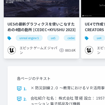
UE5の最新グラフィクスを使いこなすた
UE4で作成
めの4個の勘所 [CEDEC+KYUSHU 2023]
CREATORS
unreal engine 5
ue5
cedec
cedec+kyushu
ue4
エピック ゲームズ ジャパ
エピ
883.6K
ン
ン
各ページのテキスト
× 防災訓練２.０ 〜教育におけるＶＲ活用
1.
会社紹介 社名： 株式会社 理 経 設立： 19
2.
ューション 電子部品及び機器