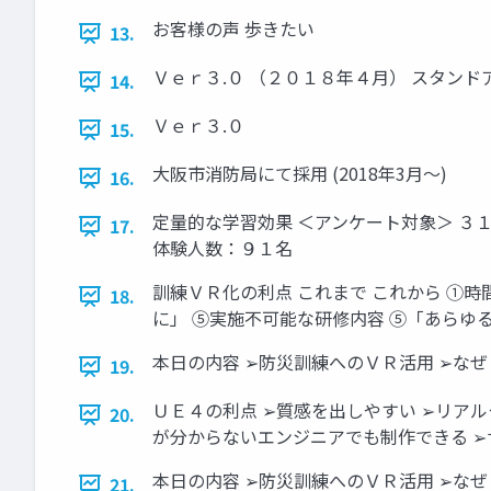
お客様の声 歩きたい
13.
Ｖｅｒ３.０ （２０１８年４月） スタン
14.
Ｖｅｒ３.０
15.
大阪市消防局にて採用 (2018年3月～)
16.
定量的な学習効果 ＜アンケート対象＞ ３
17.
体験人数：９１名
訓練ＶＲ化の利点 これまで これから ①時
18.
に」 ➄実施不可能な研修内容 ➄「あらゆ
本日の内容 ➢防災訓練へのＶＲ活用 ➢なぜ
19.
ＵＥ４の利点 ➢質感を出しやすい ➢リア
20.
が分からないエンジニアでも制作できる ➢
本日の内容 ➢防災訓練へのＶＲ活用 ➢なぜ
21.