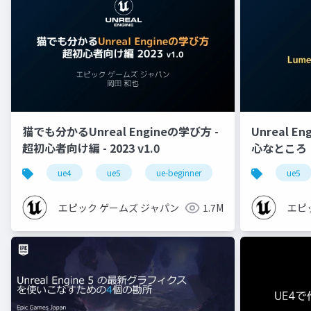
猫でも分かるUnreal Engineの学び方 -
Unreal E
超初心者向け編 - 2023 v1.0
心なところ
ue4
ue5
ue-beginner
ue5
エピック ゲームズ ジャパン
1.7M
エピ