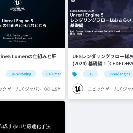
ngine5 Lumenの仕組みと肝
UE5レンダリングフロー総
(2024) 基礎編！[CEDEC+KYUSHU
2024]
ue-rendering
ue-lumen
ue5
unreal engine
ック ゲームズ ジャパン
1.5M
エピック ゲームズ ジャ