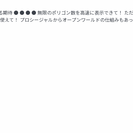
e 5に対して高まる期待 ● ● ● ● 無限のポリゴン数を高速に表示
自由に使えて！ プロシージャルからオープンワールドの仕組みもあ