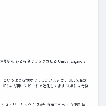
 ある程度はっきりさせる Unreal Engine 5
 というような話がでてしまいます が、UE5を否定
UE5は物凄いスピードで進化してます 来年には今回
勘所: 仮想化とストリーミング ○ 勘所: 既存アセットの流用 澤