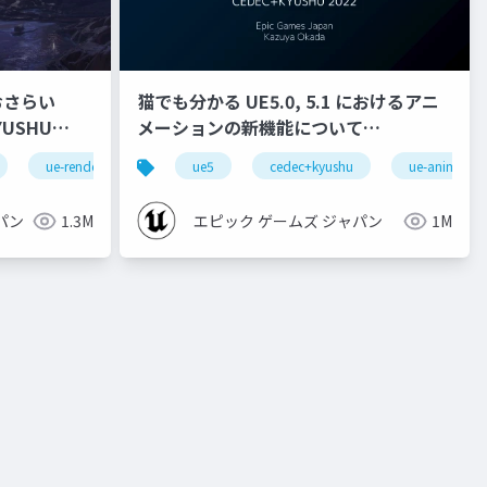
おさらい
猫でも分かる UE5.0, 5.1 におけるアニ
メーションの新機能について
【CEDEC+KYUSHU 2022】
ue-rendering
ue5
cedec+kyushu
ue-animatio
パン
1.3M
エピック ゲームズ ジャパン
1M