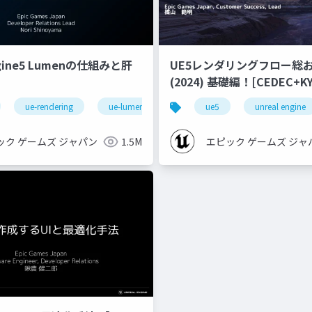
ngine5 Lumenの仕組みと肝
UE5レンダリングフロー総
(2024) 基礎編！[CEDEC+KYUSHU
2024]
ue-rendering
ue-lumen
ue5
unreal engine
ック ゲームズ ジャパン
1.5M
エピック ゲームズ ジャ