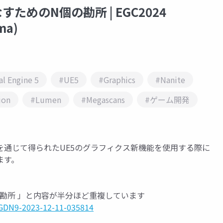
めのN個の勘所 | EGC2024
ma)
l Engine 5
#UE5
#Graphics
#Nanite
ion
#Lumen
#Megascans
#ゲーム開発
通じて得られたUE5のグラフィクス新機能を使用する際に
ます。
の勘所 」と内容が半分ほど重複しています
GDN9-2023-12-11-035814