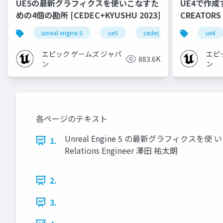
UE5の最新グラフィクスを使いこなすた
UE4で作成
めの4個の勘所 [CEDEC+KYUSHU 2023]
CREATORS
unreal engine 5
ue5
cedec
cedec+kyushu
ue4
エピック ゲームズ ジャパ
エピ
883.6K
ン
ン
各ページのテキスト
Unreal Engine 5 の最新グラフィクスを使 いこなす
1.
Relations Engineer 澤田 祐太朗
2.
3.