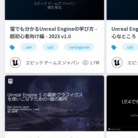
猫でも分かるUnreal Engineの学び方 -
Unreal E
超初心者向け編 - 2023 v1.0
心なところ
ue4
ue5
ue-beginner
ue5
エピック ゲームズ ジャパン
1.7M
エピ