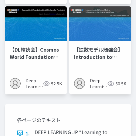
JP
JP
【DL輪読会】Cosmos
【拡散モデル勉強会】
World Foundation
Introduction to
Model Platform for
Diffusion Models
Physical AI
Deep
Deep
52.5K
50.5K
Learning
Learning
JP
JP
各ページのテキスト
DEEP LEARNING JP “Learning to
1.