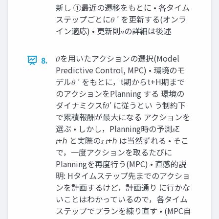
新し ①最近の遷移をもとに • 各タイム
ステップごとに𝜃 ′ を更新する(オンラ
イン適応) • 更新則𝑢の詳細は後述
𝜃を用いたアクションの選択(Model
8.
Predictive Control, MPC) • 環境のモ
デル𝜃 ′ をもとに，t期からt+H期まで
のアクションをPlanning する 環境の
ダイナミクスf𝜃′ に従うとい う制約下
で累積報酬が最大になる アクションを
選ぶ • しかし，Planning時の予測𝑠Ƹ
𝑡+ℎ と実際の𝑠 𝑡+ℎ は当然ずれる • そこ
で，一度アクションを取るたびに
Planningを再度行う(MPC) • 直感的説
明: Hタイムステップ先までのアクショ
ンを計画するけど，計画通り に行かな
いことはわかっているので，各タイム
ステップでプランを練り直す • (MPC自