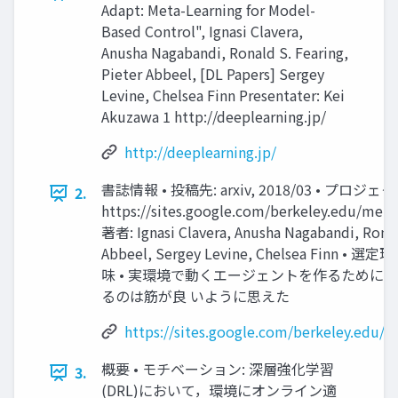
Adapt: Meta-Learning for Model-
Based Control", Ignasi Clavera,
Anusha Nagabandi, Ronald S. Fearing,
Pieter Abbeel, [DL Papers] Sergey
Levine, Chelsea Finn Presentater: Kei
Akuzawa 1 http://deeplearning.jp/
http://deeplearning.jp/
書誌情報 • 投稿先: arxiv, 2018/03 • プロジ
2.
https://sites.google.com/berkeley.edu/meta
著者: Ignasi Clavera, Anusha Nagabandi, Ronald
Abbeel, Sergey Levine, Chelsea Finn •
味 • 実環境で動くエージェントを作るために
るのは筋が良 いように思えた
https://sites.google.com/berkeley.edu/
概要 • モチベーション: 深層強化学習
3.
(DRL)において，環境にオンライン適