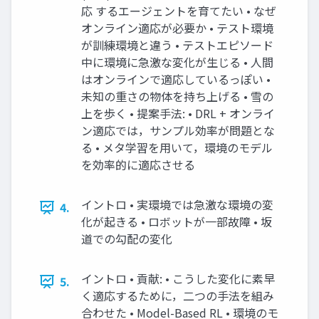
応 するエージェントを育てたい • なぜ
オンライン適応が必要か • テスト環境
が訓練環境と違う • テストエピソード
中に環境に急激な変化が生じる • 人間
はオンラインで適応しているっぽい •
未知の重さの物体を持ち上げる • 雪の
上を歩く • 提案手法: • DRL + オンライ
ン適応では，サンプル効率が問題とな
る • メタ学習を用いて，環境のモデル
を効率的に適応させる
イントロ • 実環境では急激な環境の変
4.
化が起きる • ロボットが一部故障 • 坂
道での勾配の変化
イントロ • 貢献: • こうした変化に素早
5.
く適応するために，二つの手法を組み
合わせた • Model-Based RL • 環境のモ