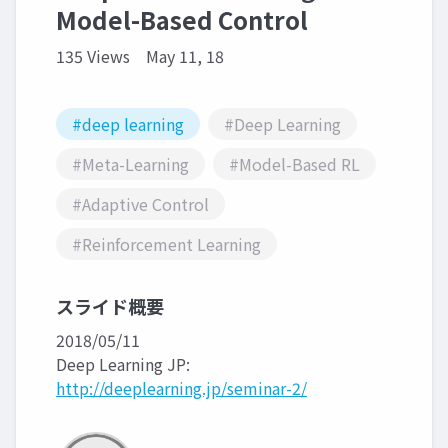
Model-Based Control
135 Views
May 11, 18
#deep learning
#Deep Learning
#Meta-Learning
#Model-Based RL
#Adaptive Control
#Reinforcement Learning
スライド概要
2018/05/11
Deep Learning JP:
http://deeplearning.jp/seminar-2/