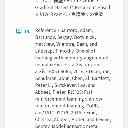
について検証 • Future Works •
Gradient-Based と Recurrent-Based
を組み合わせる • 実環境での実験
Reference • Santoro, Adam,
19.
Bartunov, Sergey, Botvinick,
Matthew, Wierstra, Daan, and
Lillicrap, Timothy. One-shot
learning with memory-augmented
neural networks. arXiv preprint
arXiv:1605.06065, 2016. • Duan, Yan,
Schulman, John, Chen, Xi, Bartlett,
Peter L., Sutskever, Ilya, and
Abbeel, Pieter. Rl$ˆ2$: Fast
reinforcement learning via slow
reinforcement learning. CoRR,
abs/1611.02779, 2016. • Finn,
Chelsea, Abbeel, Pieter, and Levine,
Sergey. Model-agnostic meta-