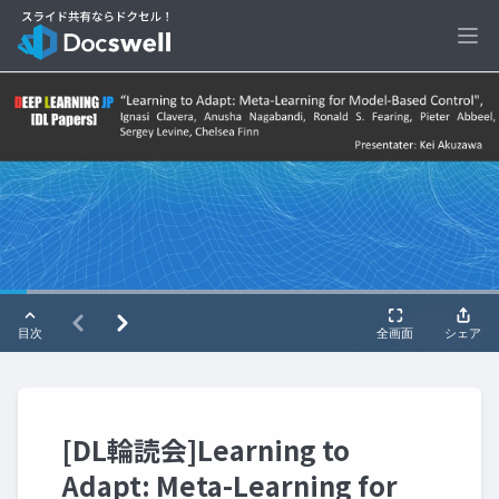
Ope
[DL輪読会]Learning to
Adapt: Meta-Learning for