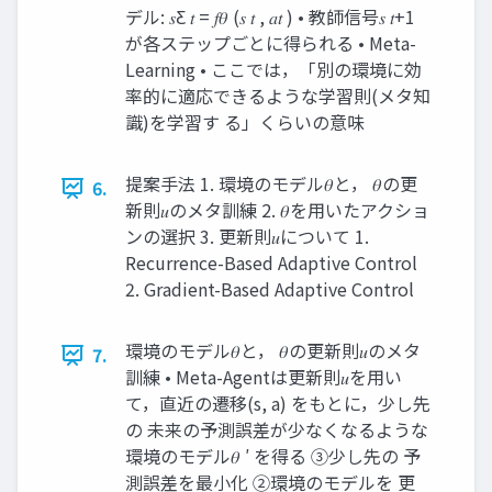
デル: 𝑠Ƹ 𝑡 = 𝑓𝜃 (𝑠 𝑡 , 𝑎𝑡 ) • 教師信号𝑠 𝑡+1
が各ステップごとに得られる • Meta-
Learning • ここでは，「別の環境に効
率的に適応できるような学習則(メタ知
識)を学習す る」くらいの意味
提案手法 1. 環境のモデル𝜃と， 𝜃の更
6.
新則𝑢のメタ訓練 2. 𝜃を用いたアクショ
ンの選択 3. 更新則𝑢について 1.
Recurrence-Based Adaptive Control
2. Gradient-Based Adaptive Control
環境のモデル𝜃と， 𝜃の更新則𝑢のメタ
7.
訓練 • Meta-Agentは更新則𝑢を用い
て，直近の遷移(s, a) をもとに，少し先
の 未来の予測誤差が少なくなるような
環境のモデル𝜃 ′ を得る ③少し先の 予
測誤差を最小化 ②環境のモデルを 更