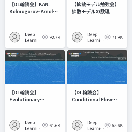
【DL輪読会】KAN:
【拡散モデル勉強会】
Kolmogorov–Arnold
拡散モデルの数理
Networks
Deep
Deep
92.7K
71.9K
Learning
Learning
JP
JP
【DL輪読会】
【DL輪読会】
Evolutionary
Conditional Flow
Optimization of
Matching
Model Merging
Recipes モデルマージ
Deep
Deep
61.6K
55.6K
の進化的最適化
Learning
Learning