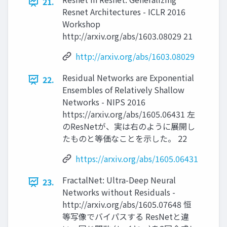
21.
Resnet Architectures - ICLR 2016
Workshop
http://arxiv.org/abs/1603.08029 21
http://arxiv.org/abs/1603.08029
Residual Networks are Exponential
22.
Ensembles of Relatively Shallow
Networks - NIPS 2016
https://arxiv.org/abs/1605.06431 左
のResNetが、実は右のように展開し
たものと等価なことを示した。 22
https://arxiv.org/abs/1605.06431
FractalNet: Ultra-Deep Neural
23.
Networks without Residuals -
http://arxiv.org/abs/1605.07648 恒
等写像でバイパスする ResNetと違