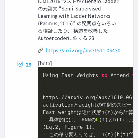
ICML2016 ラストがY.Bengio Ladder
の元論文 "Semi-Supervised
Learning with Ladder Networks
(Rasmus, 2015)" の疑問点をいろい
ろ検証したり、 構造を改善した
Autoencoderに似てる 28
https://arxiv.org/abs/1511.06430
[beta]
29.
Using Fast Weights 
to
 Attend 
t
-

https://arxiv.org/abs/
1610.062
activationとweightの中間のスピー
Fast weightは隠れ状態
h
(t)から計算
- 具体的には、 RNNの
h
(t)と
h
(t+
1
)の
(Eq.
2
, Figure 
1
)。

- この移り変わりでは、 
h
(t){h(t)