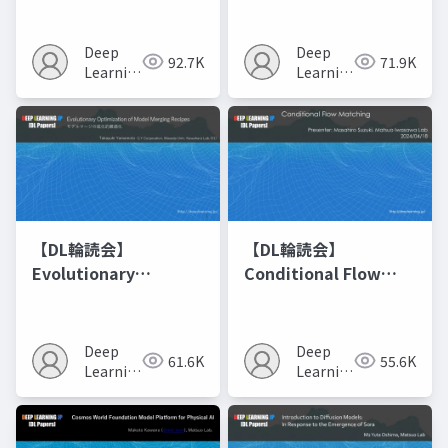
Deep
Deep
92.7K
71.9K
Learning
Learning
JP
JP
【DL輪読会】
【DL輪読会】
Evolutionary
Conditional Flow
Optimization of
Matching
Model Merging
Recipes モデルマージ
Deep
Deep
61.6K
55.6K
の進化的最適化
Learning
Learning
JP
JP