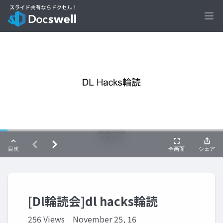
Ope
[Dl輪読会]dl hacks輪読
256 Views
November 25, 16