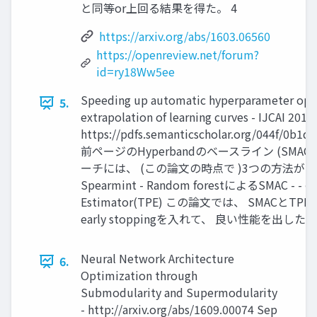
と同等or上回る結果を得た。 4
https://arxiv.org/abs/1603.06560
https://openreview.net/forum?
id=ry18Ww5ee
Speeding up automatic hyperparameter opti
5.
extrapolation of learning curves - IJCAI 2015
https://pdfs.semanticscholar.org/044f/0b1
前ページのHyperbandのベースライン (SMA
ーチには、 (この論文の時点で )3つの方法があった - 
Spearmint - Random forestによるSMAC - 
Estimator(TPE) この論文では、 SMA
early stoppingを入れて、 良い性能を出した 5
Neural Network Architecture
6.
Optimization through
Submodularity and Supermodularity
- http://arxiv.org/abs/1609.00074 Sep