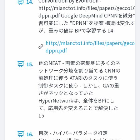
Convolution by Evolution -
14.
http://mlanctot.info/files/papers/gecco16-
dppn.pdf Google DeepMind CPNNを微分で
習可能にした "DPNN"を提案 構造は変化する
が、重みの値は BPで学習する 14
http://mlanctot.info/files/papers/gecco
dppn.pdf
他のNEAT - 画素の密集地に多くのネ
15.
ットワーク分岐を割り当てる CNNの
前処理に使う ATARIのタスクに使う
制御タスクに使う - しかし、GAの重
さがネックとなっていた
HyperNetworkは、全体をBPにし
て、応用先を変えることで解決した
15
目次 - ハイパーパラメータ推定
16.