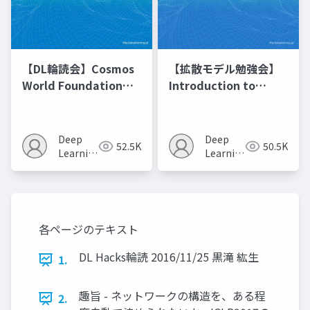
【DL輪読会】Cosmos
【拡散モデル勉強会】
World Foundation
Introduction to
Model Platform for
Diffusion Models
Physical AI
Deep
Deep
52.5K
50.5K
Learning
Learning
JP
JP
各ページのテキスト
DL Hacks輪読 2016/11/25 黒滝 紘生
1.
趣旨 - ネットワークの構造を、ある程
2.