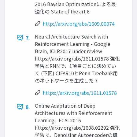
2016 Baysian Optimizationによる最
適化の State of the art 6
http://arxiv.org/abs/1609.00074
Neural Architecture Search with
7.
Reinforcement Learning - Google
Brain, ICLR2017 under review
https://arxiv.org/abs/1611.01578 強化
学習とRNNで、1項目ごとに決めてい
く (下図) CIFAR10とPenn Treebank用
のネットワークを生成した 7
https://arxiv.org/abs/1611.01578
Online Adaptation of Deep
8.
Architectures with Reinforcement
Learning - ECAI 2016
https://arxiv.org/abs/1608.02292 強化
学習で、Denoising Autoencoderの構