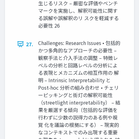
生じるリスク – 厳密な評価やベンチ
マークを実施し、解釈可能性に関す
る誤解や誤解釈のリ スクを軽減する
必要性 26
Challenges: Research Issues • 包括的
27.
かつ多角的なアプローチの必要性 –
観察手法と介入手法の調整 – 特徴レ
ベルの分析と回路レベルの分析によ
る表現とメカニズムの相互作用の 解
明 – Intrinsic Interpretability と
Post-hoc 分析の組み合わせ • チェリ
ーピッキングと街灯の解釈可能性
（streetlight interpretability） – 結
果を厳選する傾向（包括的な評価を
行わずに少数の説得力のある例や視
覚 化を議論の根拠にする） – 現実的
なコンテキストでのみ出現する重要