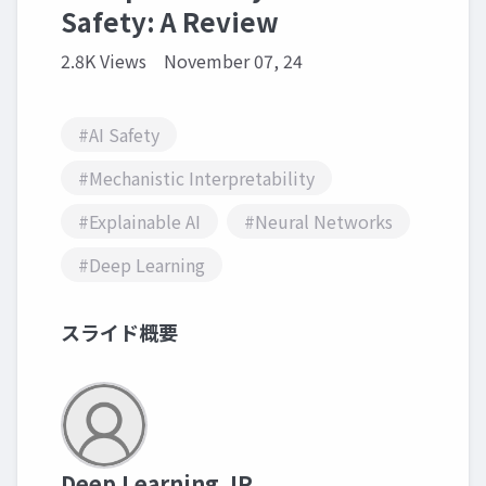
Safety: A Review
2.8K Views
November 07, 24
#AI Safety
#Mechanistic Interpretability
#Explainable AI
#Neural Networks
#Deep Learning
スライド概要
Deep Learning JP