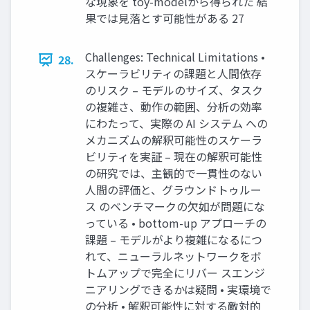
な現象を toy-modelから得られた 結
果では見落とす可能性がある 27
Challenges: Technical Limitations •
28.
スケーラビリティの課題と人間依存
のリスク – モデルのサイズ、タスク
の複雑さ、動作の範囲、分析の効率
にわたって、実際の AI システム への
メカニズムの解釈可能性のスケーラ
ビリティを実証 – 現在の解釈可能性
の研究では、主観的で一貫性のない
人間の評価と、グラウンドトゥルー
ス のベンチマークの欠如が問題にな
っている • bottom-up アプローチの
課題 – モデルがより複雑になるにつ
れて、ニューラルネットワークをボ
トムアップで完全にリバー スエンジ
ニアリングできるかは疑問 • 実環境で
の分析 • 解釈可能性に対する敵対的