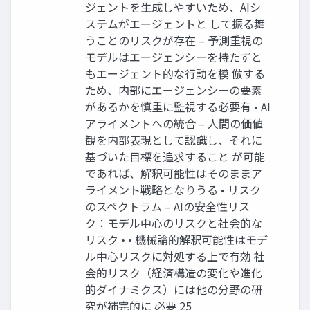
ジェントを生成しやすいため、AIシ
ステムがエージェントと して振る舞
うことのリスクが存在 – 予測重視の
モデルはエージェンシーを持たずと
もエージェント的な行動を模 倣する
ため、内部にエージェンシーの要素
があるかを慎重に監視する必要有 • AI
アライメントへの統合 – 人間の価値
観を内部表現として認識し、それに
基づいた目標を追求すること が可能
であれば、解釈可能性はそのままア
ライメント戦略となりうる • リスク
のスペクトラム – AIの安全性リス
ク：モデル中心のリスクと社会的な
リスク • • 機械論的解釈可能性はモデ
ル中心リスクに対処する上で有効 社
会的リスク（経済構造の変化や進化
的ダイナミクス）には他の分野の研
究が補完的に 必要 25