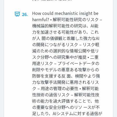
How could mechanistic insight be
26.
harmful? • 解釈可能性研究のリスク –
機械論的解釈可能性の研究は、AI能
力を加速させる可能性があり、これ
が人 間の価値観と乖離した強力なAI
の開発につながるリスク – リスク軽
減のための選択的な情報公開や低リ
スク分野への研究集中が推奨 • 二重
用途リスク – プライベートデータの
削除やモデルの悪意ある攻撃からの
防御を支援する反 面、検閲やより強
力な攻撃手法開発に悪用されるリス
ク – 用途の管理の必要性 • 解釈可能
性技術の過信リスク – 解釈可能性技
術の能力を過大評価することで、他
の重要な安全分野へのリソ ースが不
足したり、AIシステムに対する過信が