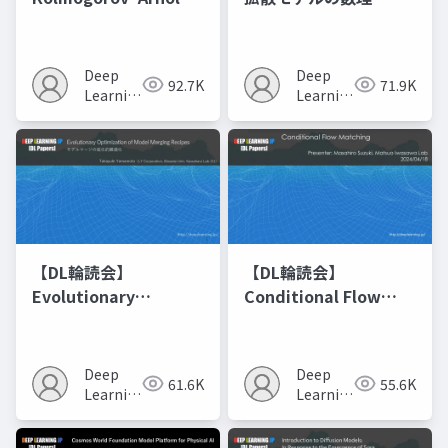
Networks
Deep
Deep
92.7K
71.9K
Learning
Learning
JP
JP
【DL輪読会】
【DL輪読会】
Evolutionary
Conditional Flow
Optimization of
Matching
Model Merging
Recipes モデルマージ
Deep
Deep
61.6K
55.6K
の進化的最適化
Learning
Learning
JP
JP