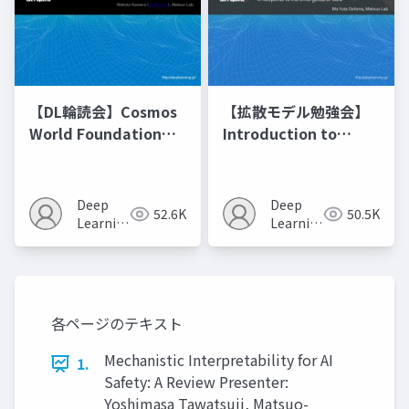
【DL輪読会】Cosmos
【拡散モデル勉強会】
World Foundation
Introduction to
Model Platform for
Diffusion Models
Physical AI
Deep
Deep
52.6K
50.5K
Learning
Learning
JP
JP
各ページのテキスト
Mechanistic Interpretability for AI
1.
Safety: A Review Presenter:
Yoshimasa Tawatsuji, Matsuo-