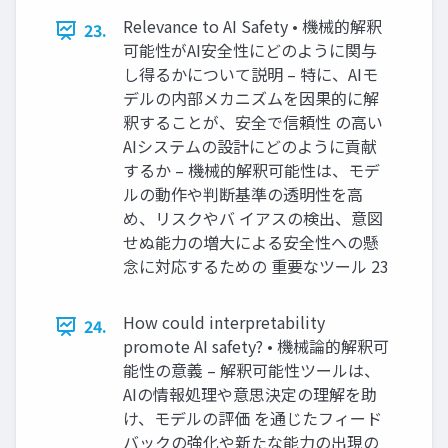
Relevance to AI Safety • 機械的解釈
23.
可能性がAI安全性にどのように関与
し得るかについて説明 – 特に、AIモ
デルの内部メカニズムを因果的に解
釈することが、安全で信頼性 の高い
AIシステムの設計にどのように貢献
するか – 機械的解釈可能性は、モデ
ルの動作や判断基準の透明性を高
め、リスクやバ イアスの検出、意図
せぬ能力の増大による安全性への懸
念に対応するための 重要なツール 23
How could interpretability
24.
promote AI safety? • 機械論的解釈可
能性の意義 – 解釈可能性ツールは、
AIの情報処理や意思決定の理解を助
け、モデルの評価 を通じたフィード
バックの強化や新たな能力の出現の