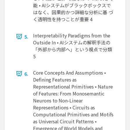
能 • AIシステムがブラックボックスで
はなく、因果的かつ詳細な分析に基 づ
く透明性を持つことが重要 4
Interpretability Paradigms from the
5.
Outside In • AIシステムの解釈手法の
「外部から内部へ」という視点で分類
5
Core Concepts And Assumptions •
6.
Defining Features as
Representational Primitives • Nature
of Features: From Monosemantic
Neurons to Non-Linear
Representations • Circuits as
Computational Primitives and Motifs
as Universal Circuit Patterns •
Emergence of World Models and