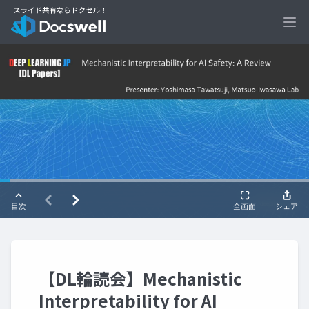
Ope
【DL輪読会】Mechanistic
Interpretability for AI