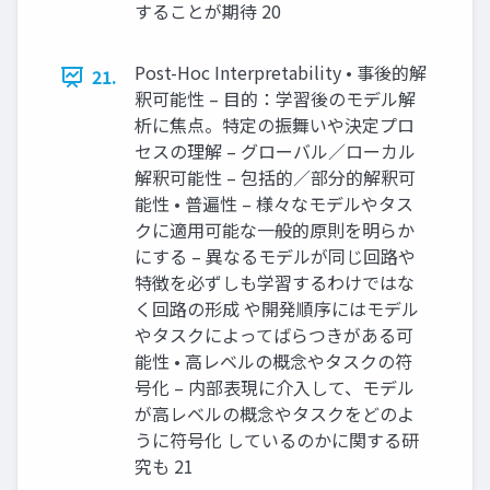
することが期待 20
Post-Hoc Interpretability • 事後的解
21.
釈可能性 – 目的：学習後のモデル解
析に焦点。特定の振舞いや決定プロ
セスの理解 – グローバル／ローカル
解釈可能性 – 包括的／部分的解釈可
能性 • 普遍性 – 様々なモデルやタス
クに適用可能な一般的原則を明らか
にする – 異なるモデルが同じ回路や
特徴を必ずしも学習するわけではな
く回路の形成 や開発順序にはモデル
やタスクによってばらつきがある可
能性 • 高レベルの概念やタスクの符
号化 – 内部表現に介入して、モデル
が高レベルの概念やタスクをどのよ
うに符号化 しているのかに関する研
究も 21