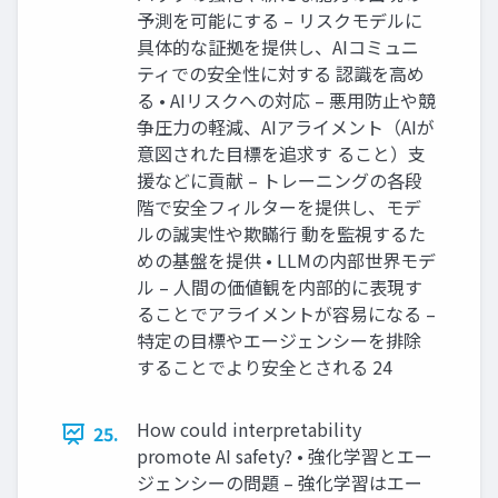
予測を可能にする – リスクモデルに
具体的な証拠を提供し、AIコミュニ
ティでの安全性に対する 認識を高め
る • AIリスクへの対応 – 悪用防止や競
争圧力の軽減、AIアライメント（AIが
意図された目標を追求す ること）支
援などに貢献 – トレーニングの各段
階で安全フィルターを提供し、モデ
ルの誠実性や欺瞞行 動を監視するた
めの基盤を提供 • LLMの内部世界モデ
ル – 人間の価値観を内部的に表現す
ることでアライメントが容易になる –
特定の目標やエージェンシーを排除
することでより安全とされる 24
How could interpretability
25.
promote AI safety? • 強化学習とエー
ジェンシーの問題 – 強化学習はエー