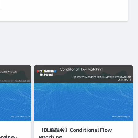
【DL輪読会】Conditional Flow
erging
Matching