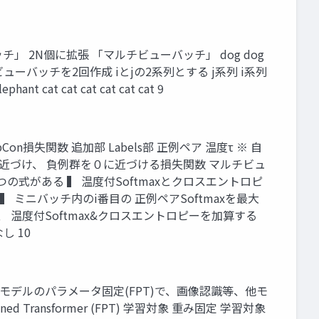
 「バッチ」 2N個に拡張 「マルチビューバッチ」 dog dog
t dog ⋮ マルチビューバッチを2回作成 iとjの2系列とする j系列 i系列
phant cat cat cat cat cat cat 9
SupCon損失関数 追加部 Labels部 正例ペア 温度τ ※ 自
を１に近づけ、 負例群を０に近づける損失関数 マルチビュ
の式がある ▍ 温度付Softmaxとクロスエントロピ
 ミニバッチ内のi番目の 正例ペアSoftmaxを最大
 温度付Softmax&クロスエントロピーを加算する
し 10
リ ▊ ▍ 学習済言語モデルのパラメータ固定(FPT)で、画像認識等、他モ
ransformer (FPT) 学習対象 重み固定 学習対象