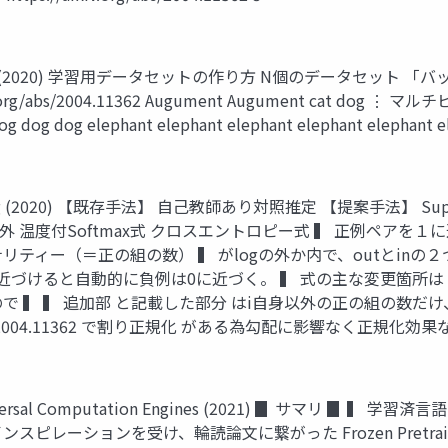
 Learning (2020) 学習用データセットの作り方 N個のデータセット
://arxiv.org/abs/2004.11362 Augument Augument ca
og dog dog elephant elephant elephant elephant elephant ele
Learning (2020) 【既存手法】 自己教師あり対照推定 【提案手法】 
除外 温度付Softmax式 クロスエントロピー式 ▍ 正例ペア
ティー（＝正の組の数） ▍ がlogの外か内で、outとinの２つ
に 近づけると自動的に負例は0に近づく。 ▍ 式の主な変更箇所は ▍
 ▍ ▍ 追加部 と記載した部分 はi自身以外の正の組の数だけ、
g/abs/2004.11362 で割り正規化 がある為勾配に影響なく正規化効果な
As Universal Computation Engines (2021) ▊ サマ
ーションを受け、輪読論文に繋がった Frozen Pretrained T