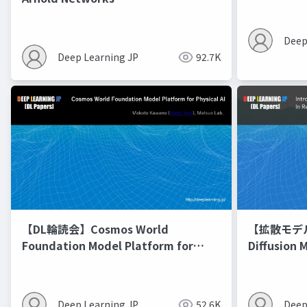
Deep
Deep Learning JP
92.7K
【DL輪読会】Cosmos World
【拡散モデル勉
Foundation Model Platform for
Diffusion 
Physical AI
Deep Learning JP
52.6K
Deep