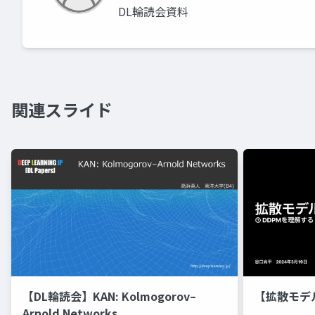
DL輪読会資料
関連スライド
【DL輪読会】KAN: Kolmogorov–
【拡散モデ
Arnold Networks