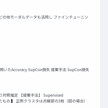
 画像などの他モーダルデータも活用し ファインチューニン
損失関数を用いたAccuracy SupCon損失 提案手法 SupCon損失
師あり対照推定 【提案手法】 Supervised
tionしたもの ▍ 正例クラスタは点線部の3枚（図の場合）