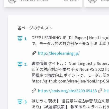
各ページのテキスト
DEEP LEARNING JP [DL Papers] Non-L
1.
で、モーダル間の対応例が不要な手法 山本 貴之（ヤフー
http://deeplearning.jp/
書誌情報 タイトル： Non-Linguistic Super
2.
ル間の対応例が不要な手法 NeurIPS 2022 h
照推定で精度向上 ポイントは、モーダル間
https://github.com/yiren-jian/N
https://arxiv.org/abs/2209.09433
ht
はじめに 現状 ▍ 言語意味埋込学習 現在の最
3.
あり」 課題 解決策 ▍ 教師ありは ラベル