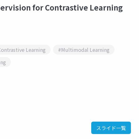
ision for Contrastive Learning
ontrastive Learning
#Multimodal Learning
ing
スライド一覧