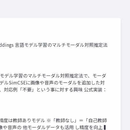
 Sentence Embeddings 言語モデル学習のマルチモーダル対照推定法
Embeddings 言語モデル学習のマルチモーダル対照推定法で、モーダ
言語意味理解モデルSimCSEに画像や音声のモーダルを追加した対
で、対応例「不要」という事に対する興味 公式実装：
 最高精度は教師ありモデル ※「教師なし」＝「自己教師
画像や音声の 他モーダルデータも活用 し精度を向上 ▍