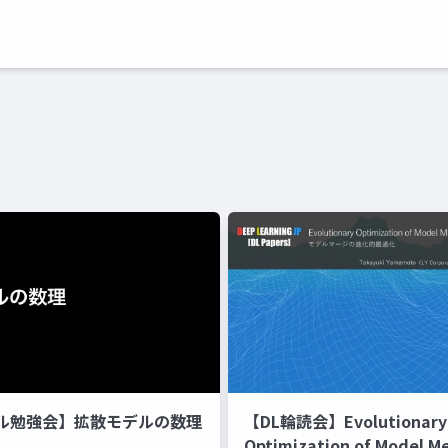
ル勉強会】拡散モデルの数理
【DL輪読会】Evolutionary
Optimization of Model M