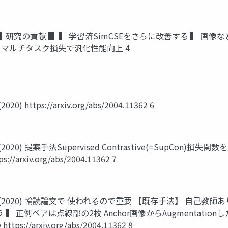
法】 ▊ 研究の貢献 ▊ ▍ 学習済SimCSEをさらに改善する ▍
 マルチタスク損失で汎化性能向上 4
020) https://arxiv.org/abs/2004.11362 6
ing (2020) 提案手法Supervised Contrastive(=SupCon)
iv.org/abs/2004.11362 7
earning (2020) 輪読論文で 使われるので重要 【既存手法】 自己教
いが違う ▍ 正例ペアは点線部の2枚 Anchor画像からAugmenta
rxiv.org/abs/2004.11362 8