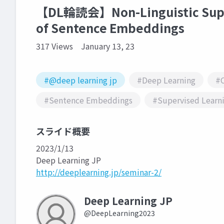
【DL輪読会】Non-Linguistic Superv
of Sentence Embeddings
317 Views
January 13, 23
#@deep learning jp
#Deep Learning
#C
#Sentence Embeddings
#Supervised Learn
スライド概要
2023/1/13
Deep Learning JP
http://deeplearning.jp/seminar-2/
Deep Learning JP
@DeepLearning2023