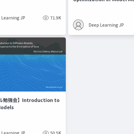
Recipes モデルマージの
 Learning JP
71.9K
Deep Learning JP
強会】Introduction to
Models
 Learning JP
50.5K