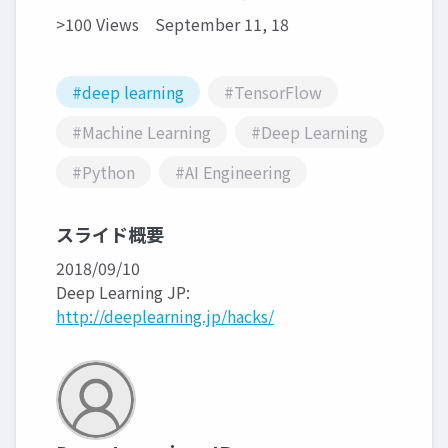
>100 Views
September 11, 18
#deep learning
#TensorFlow
#Machine Learning
#Deep Learning
#Python
#AI Engineering
スライド概要
2018/09/10
Deep Learning JP:
http://deeplearning.jp/hacks/