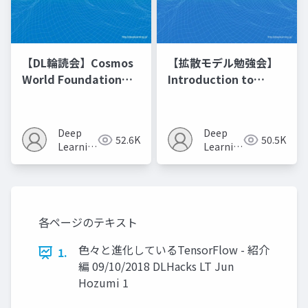
【DL輪読会】Cosmos
【拡散モデル勉強会】
World Foundation
Introduction to
Model Platform for
Diffusion Models
Physical AI
Deep
Deep
52.6K
50.5K
Learning
Learning
JP
JP
各ページのテキスト
色々と進化しているTensorFlow - 紹介
1.
編 09/10/2018 DLHacks LT Jun
Hozumi 1