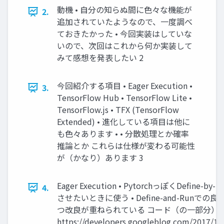
動機 • 自分の知らぬ間に色々な機能が
2.
追加されていたようなので、一度調べ
ておきたかった • 今回実装はしていな
いので、次回はこれから何か実装して
みて感想を発表したい 2
今回紹介する項目 • Eager Execution •
3.
TensorFlow Hub • TensorFlow Lite •
TensorFlow.js • TFX (TensorFlow
Extended) • 進化している項目は他に
も色々あります • • 分散処理とか確率
推論とか これらは仕様が変わる可能性
が（かなり）あります 3
Eager Execution • PytorchっぽくDefine-by
4.
させたいときに使う • Define-and-Runでの
つ改良が重ねられている コード（の一部分）
https://developers.googleblog.com/2017/10