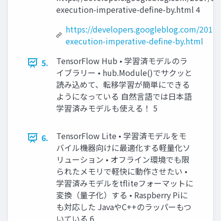
execution-imperative-define-by.html 4
https://developers.googleblog.com/2017/
execution-imperative-define-by.html
TensorFlow Hub • 学習済モデルのラ
5.
イブラリー • hub.Module()でサクッと
読み込めて、転移学習が簡単にできる
ようになっている 自然言語では日本語
学習済みモデルも使える！ 5
TensorFlow Lite • 学習済モデルをモ
6.
バイル機器向けに最適化する軽量化ソ
リューション • オフライン環境でも限
られたメモリで軽快に動作させたい •
学習済みモデルをtfliteフォーマットに
変換（量子化）する • Raspberry Piに
も対応した JavaやC++のラッパーもつ
いている 6