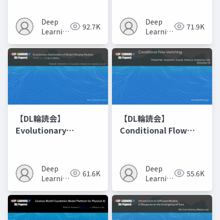
Deep
Deep
92.7K
71.9K
Learning
Learning
JP
JP
【DL輪読会】
【DL輪読会】
Evolutionary
Conditional Flow
Optimization of
Matching
Model Merging
Recipes モデルマージ
Deep
Deep
61.6K
55.6K
の進化的最適化
Learning
Learning
JP
JP