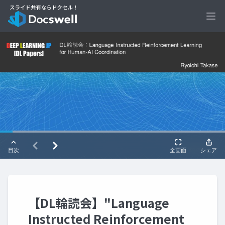
Ope
【DL輪読会】"Language
Instructed Reinforcement