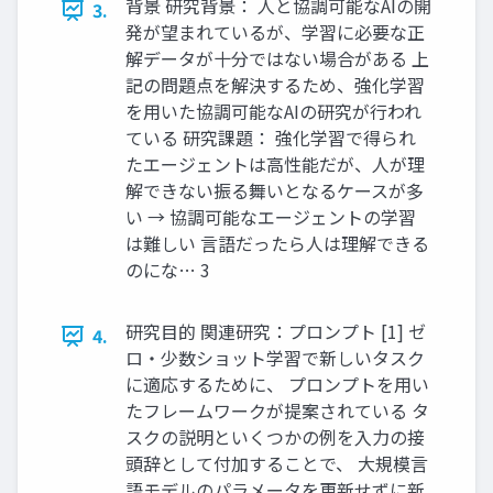
背景 研究背景： 人と協調可能なAIの開
3.
発が望まれているが、学習に必要な正
解データが十分ではない場合がある 上
記の問題点を解決するため、強化学習
を用いた協調可能なAIの研究が行われ
ている 研究課題： 強化学習で得られ
たエージェントは高性能だが、人が理
解できない振る舞いとなるケースが多
い → 協調可能なエージェントの学習
は難しい 言語だったら人は理解できる
のにな… 3
研究目的 関連研究：プロンプト [1] ゼ
4.
ロ・少数ショット学習で新しいタスク
に適応するために、 プロンプトを用い
たフレームワークが提案されている タ
スクの説明といくつかの例を入力の接
頭辞として付加することで、 大規模言
語モデルのパラメータを更新せずに新