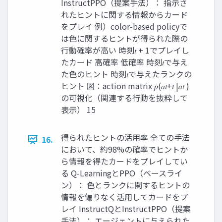
InstructPPO（提案手法）： 指示さ
れたヒントに関する情報からカード
をプレイ 例）color-based policyで
は色に関するヒントが得られた際の
行動確率が高い 時刻𝑡 + 1でプレイし
たカード 高確率 低確率 時刻𝑡で与え
た色のヒント 時刻𝑡で与えたランクの
ヒント 図：action matrix 𝑝(𝑎𝑡+𝑡 |𝑎𝑡 )
の可視化（関連する行動を抜粋して
表示） 15
得られたヒントの活用率 全ての手法
16.
において、約98%の確率でヒントか
ら情報を得たカードをプレイしてい
る Q-LearningとPPO（ベースライ
ン）： 色とランクに関するヒントの
情報を偏りなく活用してカードをプ
レイ InstructQとInstructPPO（提案
手法）： エージェントに与えられた