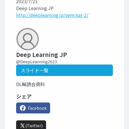
2023/7/21
Deep Learning JP
http://deeplearning.jp/seminar-2/
Deep Learning JP
@DeepLearning2023
スライド一覧
DL輪読会資料
シェア
Facebook
(Twitter)