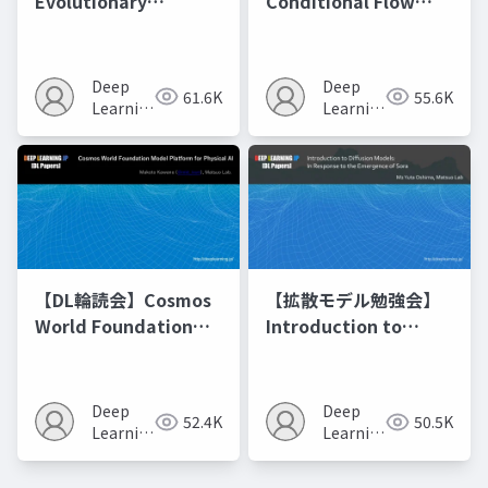
Evolutionary
Conditional Flow
Optimization of
Matching
Model Merging
Recipes モデルマージ
Deep
Deep
61.6K
55.6K
の進化的最適化
Learning
Learning
JP
JP
【DL輪読会】Cosmos
【拡散モデル勉強会】
World Foundation
Introduction to
Model Platform for
Diffusion Models
Physical AI
Deep
Deep
52.4K
50.5K
Learning
Learning
JP
JP