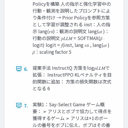
Policyを構築 人の指示と強化学習中の
行動・観測を説明したプロンプトによ
り条件付け → Prior Policyを参照方策
として学習が調整される inst：人の指
示 lang(𝜏𝑡𝑖)：観測の説明文 lang(𝑎𝑡 )：
行動の説明文 𝑝𝐿𝐿𝑀 = SOFTMAX(𝛽 ⋅
logit) logit = 𝑓(inst, lang 𝜏𝑡𝑖 , lang(𝑎𝑡 )
𝛽：scaling factor 5
提案手法 InstructQ 方策をlog𝑝𝐿𝐿𝑀で
6.
拡張： InstructPPO KLペナルティを目
的関数に追加： 方策の損失関数は次式
となる 6
実験1：Say-Select Game ゲーム概
7.
要： ➢ アリスとボブで協力して得点を
獲得するゲーム ➢ アリスは+1のボー
ルの番号をボブに伝え、ボブはその番