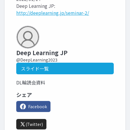
Deep Learning JP:
http://deeplearning.jp/seminar-2/
Deep Learning JP
@DeepLearning2023
スライド一覧
DL輪読会資料
シェア
Facebook
(Twitter)