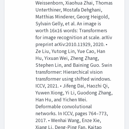
Weissenborn, Xiaohua Zhai, Thomas
Unterthiner, Mostafa Dehghani,
Matthias Minderer, Georg Heigold,
Sylvain Gelly, et al. An image is
worth 16x16 words: Transformers
for image recognition at scale. arXiv
preprint arXiv:2010.11929, 2020. •
Ze Liu, Yutong Lin, Yue Cao, Han
Hu, Yixuan Wei, Zheng Zhang,
Stephen Lin, and Baining Guo. Swin
transformer: Hierarchical vision
transformer using shifted windows.
ICCV, 2021. • Jifeng Dai, Haozhi Qi,
Yuwen Xiong, Yi Li, Guodong Zhang,
Han Hu, and Yichen Wei.
Deformable convolutional
networks. In ICCV, pages 764–773,
2017. • Wenhai Wang, Enze Xie,
Xiang Li, Deng-Ping Fan, Kaitao