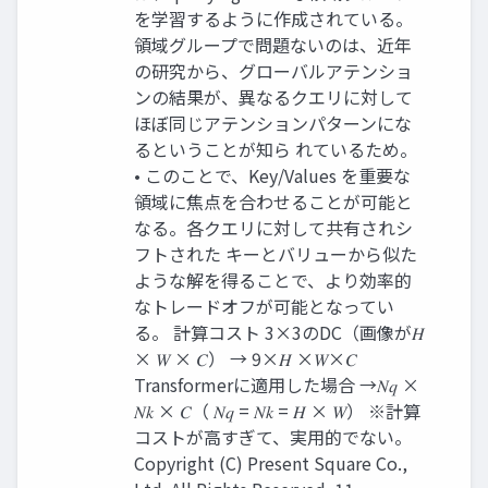
を学習するように作成されている。
領域グループで問題ないのは、近年
の研究から、グローバルアテンショ
ンの結果が、異なるクエリに対して
ほぼ同じアテンションパターンにな
るということが知ら れているため。
• このことで、Key/Values を重要な
領域に焦点を合わせることが可能と
なる。各クエリに対して共有されシ
フトされた キーとバリューから似た
ような解を得ることで、より効率的
なトレードオフが可能となってい
る。 計算コスト 3×3のDC（画像が𝐻
× 𝑊 × 𝐶） → 9×𝐻 ×𝑊×𝐶
Transformerに適用した場合 →𝑁𝑞 ×
𝑁𝑘 × 𝐶（ 𝑁𝑞 = 𝑁𝑘 = 𝐻 × 𝑊） ※計算
コストが高すぎて、実用的でない。
Copyright (C) Present Square Co.,