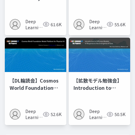
Optimization of
Matching
Model Merging
Recipes モデルマージ
Deep
Deep
61.6K
55.6K
の進化的最適化
Learning
Learning
JP
JP
【DL輪読会】Cosmos
【拡散モデル勉強会】
World Foundation
Introduction to
Model Platform for
Diffusion Models
Physical AI
Deep
Deep
52.6K
50.5K
Learning
Learning
JP
JP