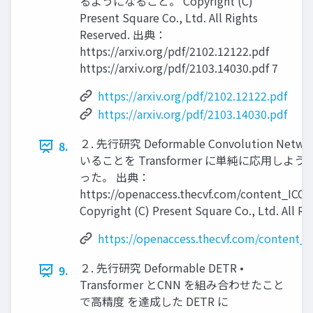
るようになること。 Copyright (C)
Present Square Co., Ltd. All Rights
Reserved. 出典：
https://arxiv.org/pdf/2102.12122.pdf
https://arxiv.org/pdf/2103.14030.pdf 7
https://arxiv.org/pdf/2102.12122.pdf
https://arxiv.org/pdf/2103.14030.pdf
２. 先行研究 Deformable Convolutio
8.
いることを Transformer に単純に応
った。 出典：
https://openaccess.thecvf.com/content_IC
Copyright (C) Present Square Co., Ltd. All Ri
https://openaccess.thecvf.com/content
２. 先行研究 Deformable DETR •
9.
Transformer とCNN を組み合わせたこと
で高精度 を達成した DETR に