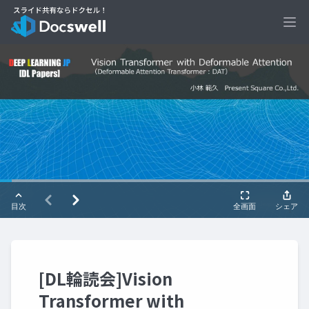
Ope
[DL輪読会]Vision
Transformer with