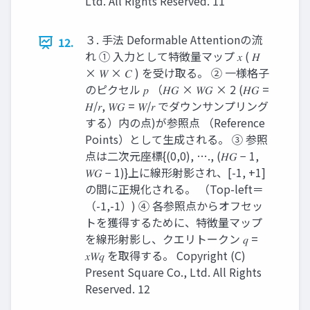
Ltd. All Rights Reserved. 11
３. 手法 Deformable Attentionの流
12.
れ ① 入力として特徴量マップ 𝑥 ( 𝐻
× 𝑊 × 𝐶 ) を受け取る。 ② 一様格子
のピクセル 𝑝 （𝐻𝐺 × 𝑊𝐺 × 2 (𝐻𝐺 =
𝐻/𝑟, 𝑊𝐺 = 𝑊/𝑟 でダウンサンプリング
する）内の点)が参照点 （Reference
Points）として生成される。 ③ 参照
点は二次元座標{(0,0), …., (𝐻𝐺 − 1,
𝑊𝐺 − 1)}上に線形射影され、[-1, +1]
の間に正規化される。 （Top-left＝
（-1,-1）) ④ 各参照点からオフセッ
トを獲得するために、特徴量マップ
を線形射影し、クエリトークン 𝑞 =
𝑥𝑊𝑞 を取得する。 Copyright (C)
Present Square Co., Ltd. All Rights
Reserved. 12