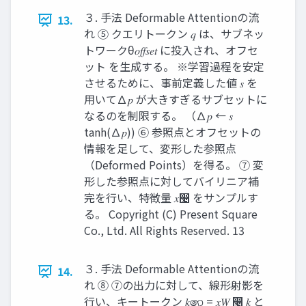
３. 手法 Deformable Attentionの流
13.
れ ⑤ クエリトークン 𝑞 は、サブネッ
トワークθ𝑜𝑓𝑓𝑠𝑒𝑡 に投入され、オフセ
ット を生成する。 ※学習過程を安定
させるために、事前定義した値 𝑠 を
用いて∆𝑝 が大きすぎるサブセットに
なるのを制限する。 （∆𝑝 ← 𝑠
tanh(∆𝑝)) ⑥ 参照点とオフセットの
情報を足して、変形した参照点
（Deformed Points）を得る。 ⑦ 変
形した参照点に対してバイリニア補
完を行い、特徴量 𝑥෤ をサンプルす
る。 Copyright (C) Present Square
Co., Ltd. All Rights Reserved. 13
３. 手法 Deformable Attentionの流
14.
れ ⑧ ⑦の出力に対して、線形射影を
行い、キートークン 𝑘෨ = 𝑥𝑊 ෤ 𝑘 と