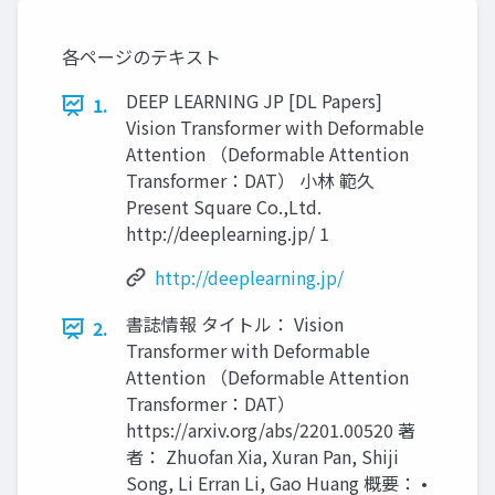
各ページのテキスト
DEEP LEARNING JP [DL Papers]
1.
Vision Transformer with Deformable
Attention （Deformable Attention
Transformer：DAT） 小林 範久
Present Square Co.,Ltd.
http://deeplearning.jp/ 1
http://deeplearning.jp/
書誌情報 タイトル： Vision
2.
Transformer with Deformable
Attention （Deformable Attention
Transformer：DAT）
https://arxiv.org/abs/2201.00520 著
者： Zhuofan Xia, Xuran Pan, Shiji
Song, Li Erran Li, Gao Huang 概要： •