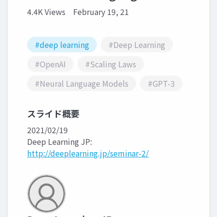
4.4K Views
February 19, 21
#deep learning
#Deep Learning
#OpenAI
#Scaling Laws
#Neural Language Models
#GPT-3
スライド概要
2021/02/19
Deep Learning JP:
http://deeplearning.jp/seminar-2/