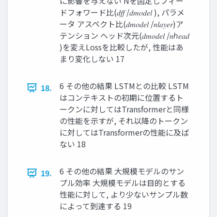
に影響を与えない Nを固定しフィー
ドフォワード比(𝑑𝑓𝑓 /𝑑𝑚𝑜𝑑𝑒𝑙 ), パラメ
ータ アスペクト比(𝑑𝑚𝑜𝑑𝑒𝑙 /𝑛𝑙𝑎𝑦𝑒𝑟)ア
テンション ヘッド次元(𝑑𝑚𝑜𝑑𝑒𝑙 /𝑛ℎ𝑒𝑎𝑑
)を変えLossを比較したが, 性能はあ
まり変化しない 17
6 その他の結果 LSTMとの比較 LSTM
18.
はコンテキストの初期に位置するト
ークンに対してはTransformerと同様
の性能を示すが, それ以降のトークン
に対してはTransformerの性能に及ば
ない 18
6 その他の結果 大規模モデルのサン
19.
プル効率 大規模モデルは目的とする
性能に対して, より少ないサンプル数
によって到達する 19