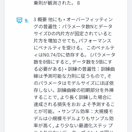
乗則が観測された。 8
3 概要 他にも • オーバーフィッティン
9.
グの普遍性：パラメータ数Nとデータ
サイズDの内片方が固定されていると
片方を増加させても, パフォーマンス
にペナルティを受ける。 このペナルテ
ィはN0.74/Dに依存する。 (パラメータ
数を8倍にすると, データ数を5倍にす
る必要がある) • 訓練の普遍性：訓練曲
線は予測可能な力則に従うもので, そ
のパラメータはモデルサイズにほぼ依
存しない。訓練曲線の初期部分を外挿
することで, より長く訓練した場合に
達成される損失をおお よそ予測するこ
とが可能。 • サンプル効率：大規模モ
デルは小規模モデルよりもサンプル効
率が高く, より少ない最適化ステッ プ