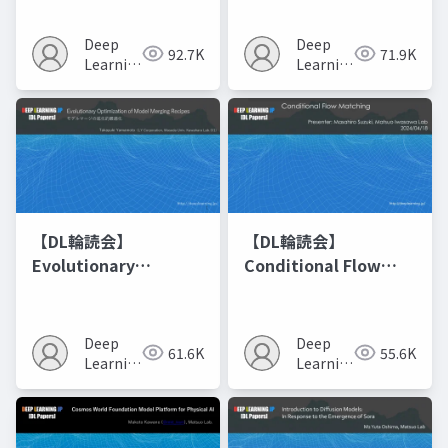
Deep
Deep
92.7K
71.9K
Learning
Learning
JP
JP
【DL輪読会】
【DL輪読会】
Evolutionary
Conditional Flow
Optimization of
Matching
Model Merging
Recipes モデルマージ
Deep
Deep
61.6K
55.6K
の進化的最適化
Learning
Learning
JP
JP