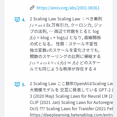
https://arxiv.org/abs/2001.08361
2 Scaling Law Scaling Law ：べき乗則
4.
𝑓 𝑥 = 𝑎𝑥 𝑘 Ex.万有引力, クーロン力, ジッ
プの法則, … 両辺で対数をとると log
𝑓(𝑥) = klog 𝑥 + log(𝑎) となり, 直線関係
の式となる。 性質：スケール不変性
独立変数𝑥のスケールを変化させても,
関数のスケーリングの比例に帰結する
𝑓 𝑐𝑥 = 𝑎 𝑐𝑥 𝑘 = 𝑐 𝑘 𝑓(𝑥) ∝ 𝑓(𝑥) どのスケー
ルでも同じような秩序が存在する 4
2 Scaling Law ここ数年OpenAIはScaling
5.
大規模モデルを 交互に発表している GPT-2 (2019
3 (2020 May) Scaling Laws for Neural LM (20
CLIP (2021 Jan) Scaling Laws for Autoregres
Oct) ??? Scaling Laws for Transfer (2021 Feb)
https://deeplearning.hatenablog.com/entry