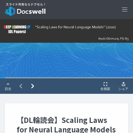
Ope
【DL輪読会】Scaling Laws
for Neural Language Models