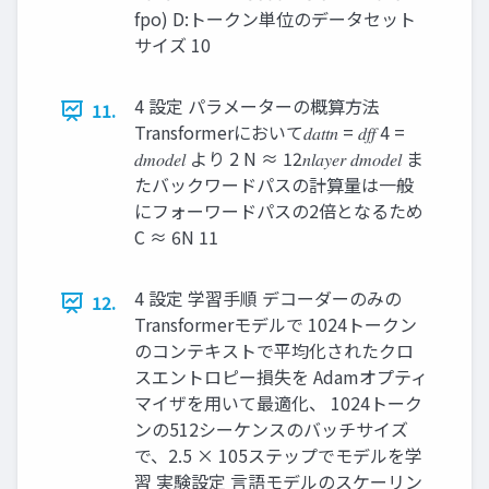
fpo) D:トークン単位のデータセット
サイズ 10
4 設定 パラメーターの概算方法
11.
Transformerにおいて𝑑𝑎𝑡𝑡𝑛 = 𝑑𝑓𝑓 4 =
𝑑𝑚𝑜𝑑𝑒𝑙 より 2 N ≈ 12𝑛𝑙𝑎𝑦𝑒𝑟 𝑑𝑚𝑜𝑑𝑒𝑙 ま
たバックワードパスの計算量は一般
にフォーワードパスの2倍となるため
C ≈ 6N 11
4 設定 学習手順 デコーダーのみの
12.
Transformerモデルで 1024トークン
のコンテキストで平均化されたクロ
スエントロピー損失を Adamオプティ
マイザを用いて最適化、 1024トーク
ンの512シーケンスのバッチサイズ
で、2.5 × 105ステップでモデルを学
習 実験設定 言語モデルのスケーリン