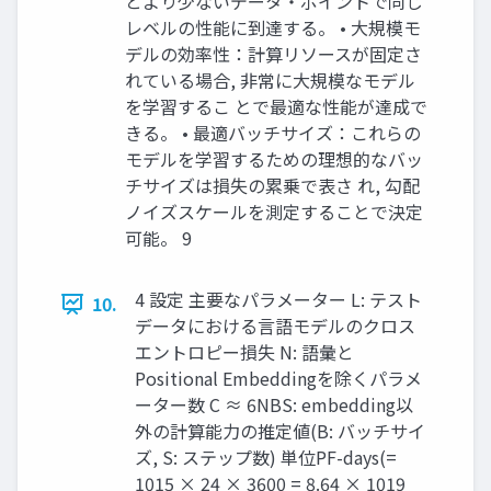
とより少ないデータ・ポイントで同じ
レベルの性能に到達する。 • 大規模モ
デルの効率性：計算リソースが固定さ
れている場合, 非常に大規模なモデル
を学習するこ とで最適な性能が達成で
きる。 • 最適バッチサイズ：これらの
モデルを学習するための理想的なバッ
チサイズは損失の累乗で表さ れ, 勾配
ノイズスケールを測定することで決定
可能。 9
4 設定 主要なパラメーター L: テスト
10.
データにおける言語モデルのクロス
エントロピー損失 N: 語彙と
Positional Embeddingを除くパラメ
ーター数 C ≈ 6NBS: embedding以
外の計算能力の推定値(B: バッチサイ
ズ, S: ステップ数) 単位PF-days(=
1015 × 24 × 3600 = 8.64 × 1019