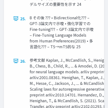
デルサイズの重要性を示す 24
8 その後 ??? • Bidirectional化??? –
25.
GPT-3論文内で示唆 • 強化学習での
Fine-tuning??? – GPT-3論文内で示唆
– Fine-Tuning Language Models
from Human Preferences(2019) • 多
言語化??? – T5→mT5的な 25
参考文献 Kaplan, J., McCandlish, S., Henighan
26.
B., Chess, B., Child, R., ... & Amodei, D. (202
for neural language models. arXiv preprint
arXiv:2001.08361. Henighan, T., Kaplan, J., K
M., Hesse, C., Jackson, J., ... & McCandlish, S
Scaling laws for autoregressive generative 
preprint arXiv:2010.14701. Hernandez, D., Ka
Henighan, T., & McCandlish, S. (2021). Scali
Transfer. arXiv preprint arXiv:2102.01293. Br