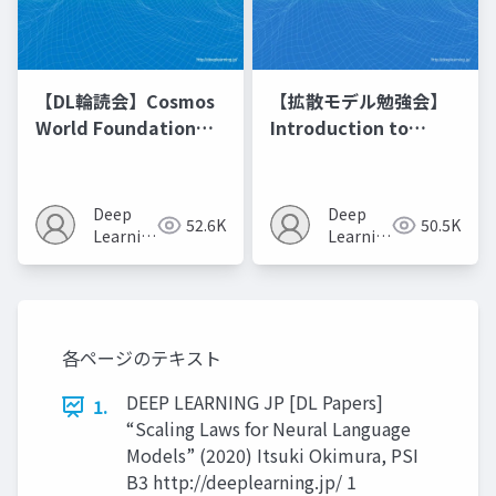
【DL輪読会】Cosmos
【拡散モデル勉強会】
World Foundation
Introduction to
Model Platform for
Diffusion Models
Physical AI
Deep
Deep
52.6K
50.5K
Learning
Learning
JP
JP
各ページのテキスト
DEEP LEARNING JP [DL Papers]
1.
“Scaling Laws for Neural Language
Models” (2020) Itsuki Okimura, PSI
B3 http://deeplearning.jp/ 1