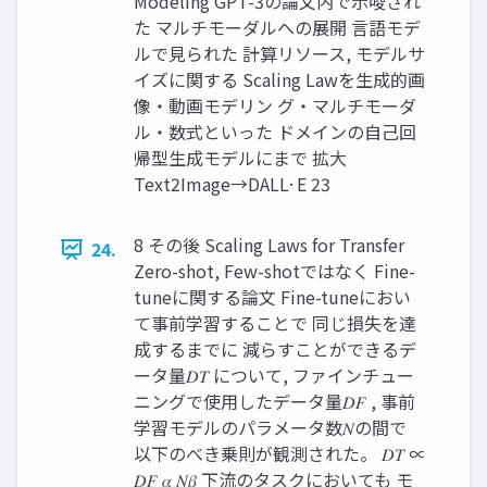
Modeling GPT-3の論文内で示唆され
た マルチモーダルへの展開 言語モデ
ルで見られた 計算リソース, モデルサ
イズに関する Scaling Lawを生成的画
像・動画モデリン グ・マルチモーダ
ル・数式といった ドメインの自己回
帰型生成モデルにまで 拡大
Text2Image→DALL·E 23
8 その後 Scaling Laws for Transfer
24.
Zero-shot, Few-shotではなく Fine-
tuneに関する論文 Fine-tuneにおい
て事前学習することで 同じ損失を達
成するまでに 減らすことができるデ
ータ量𝐷𝑇 について, ファインチュー
ニングで使用したデータ量𝐷𝐹 , 事前
学習モデルのパラメータ数𝑁の間で
以下のべき乗則が観測された。 𝐷𝑇 ∝
𝐷𝐹 𝛼 𝑁𝛽 下流のタスクにおいても モ