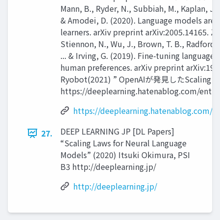
Mann, B., Ryder, N., Subbiah, M., Kaplan, J., D
& Amodei, D. (2020). Language models are 
learners. arXiv preprint arXiv:2005.14165. Zie
Stiennon, N., Wu, J., Brown, T. B., Radford, 
... & Irving, G. (2019). Fine-tuning languag
human preferences. arXiv preprint arXiv:190
Ryobot(2021) ” OpenAIが発見したScaling
https://deeplearning.hatenablog.com/entry
https://deeplearning.hatenablog.com/en
DEEP LEARNING JP [DL Papers]
27.
“Scaling Laws for Neural Language
Models” (2020) Itsuki Okimura, PSI
B3 http://deeplearning.jp/
http://deeplearning.jp/