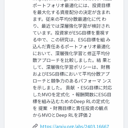
ポートフォリオ最適化には、投資目標
を最大化する資産配分の決定が含まれ
ます。従来の平均分散最適化に代 わ
り、最近では深層強化学習が検討され
ています。投資家がESG目標を重視す
る中で、この研究は、ESG目標を組 み
込んだ責任あるポートフォリオ最適化
において、深層強化学習と修正平均分
散アプローチを比較しました。結 果と
して、深層強化学習ポリシーは、財務
およびESG目標において平均分散アプ
ローチと競争力のあるパフォーマ ンス
を示しました。 貢献 ・ESG目標に対応
したMVOを定式化 ・報酬関数にESG目
標を組み込むためのDeep RLの定式化
を 提案 ・財務目標と責任投資の観点
からMVOとDeep RLを評価 2
https://arxiv.org/abs/2403.16667