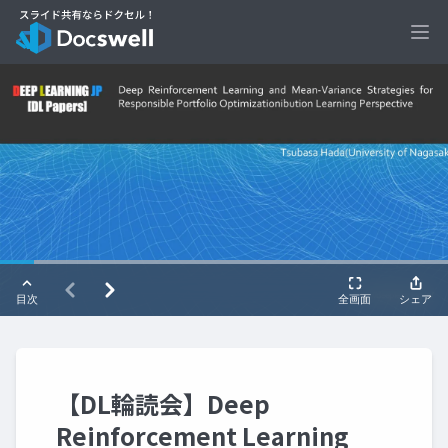
Ope
【DL輪読会】Deep
Reinforcement Learning