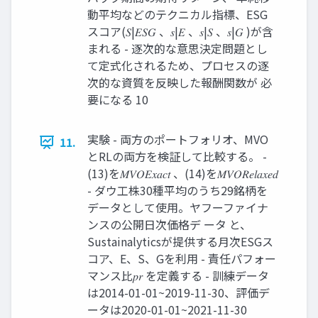
動平均などのテクニカル指標、ESG
スコア(𝑆|𝐸𝑆𝐺 、𝑠|𝐸 、𝑠|𝑆 、𝑠|𝐺 )が含
まれる - 逐次的な意思決定問題とし
て定式化されるため、プロセスの逐
次的な資質を反映した報酬関数が 必
要になる 10
実験 - 両方のポートフォリオ、MVO
11.
とRLの両方を検証して比較する。 -
(13)を𝑀𝑉𝑂𝐸𝑥𝑎𝑐𝑡 、(14)を𝑀𝑉𝑂𝑅𝑒𝑙𝑎𝑥𝑒𝑑
- ダウ工株30種平均のうち29銘柄を
データとして使用。ヤフーファイナ
ンスの公開日次価格デ ータ と、
Sustainalyticsが提供する月次ESGス
コア、E、S、Gを利用 - 責任パフォー
マンス比𝑝𝑟 を定義する - 訓練データ
は2014-01-01~2019-11-30、評価デ
ータは2020-01-01~2021-11-30