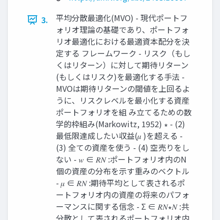
平均分散最適化(MVO) - 現代ポートフ
3.
ォリオ理論の基礎であり、ポートフォ
リオ最適化における最適資本配分を決
定する フレームワーク - リスク（もし
くはリターン）に対して期待リターン
(もしくはリスク)を最適化する手法 -
MVOは期待リターンの閾値を上回るよ
うに、リスクレベルを最小化する資産
ポートフォリオを組 み立てるための数
学的枠組み(Markowitz, 1952) ∗ - (2)
最低限達成したい収益(𝜇 )を超える -
(3) 全ての資産を使う - (4) 空売りをし
ない - 𝑤 ∈ 𝑅𝑁 :ポートフォリオ内のN
個の資産の分布を示す重みのベクトル
- 𝜇 ∈ 𝑅𝑁 :期待平均として表されるポ
ートフォリオ内の資産の将来のパフォ
ーマンスに関する信念 - Σ ∈ 𝑅𝑁∗𝑁 :共
分散として表されるポートフォリオ内