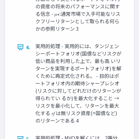
の資産の将来のパフォーマンスに関す
る信念 - 𝜇∗:通常市場で入手可能なリス
クフリーリターンとして取られる何ら
かの参照リターン 3
実用的処理 - 実用的には、タンジェン
4.
シーポートフォリオ(国債などリスクが
低い商品を利用した上で、最も高 いリ
ターンを実現するポートフォリオ)を解
くために再定式化される。 - 目的はポ
ートフォリオ内の期待シャープレシオ
(リスクに対してどれだけのリターンが
得られてい るか)を最大化すること →
リスクを最小化して、リターンを最大
化する 𝑟𝑓 は無リスク資産(=国債など)
のリターンである 4
実用的処理 - MVOを解くには、2等分