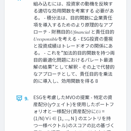
組み込むには、投資家の動機を反映す
る適切な効用関数を考案する 必要があ
る。 - 積分法は、目的関数に企業責任
項を導入するためのより原理的なアプ
ローチ - 財務目的𝑈𝑓𝑖𝑛𝑎𝑛𝑐𝑖𝑎𝑙 と責任目的
𝑈𝑟𝑒𝑠𝑝𝑜𝑛𝑠𝑖𝑏𝑙𝑒を考える - ESG投資の重視
と投資成績はトレードオフの関係にあ
る。 - これを”加法的目的関数を持つ両
目的最適化問題におけるパレート最適
解の結果”として解釈 - その上で代替的
なアプローチとして、責任目的を乗法
的に導入し、効用関数を得る 8
ESGを考慮したMVOの提案 - 特定の資
9.
産配分(yウェイト)を使用したポートフ
ォリオと一様配分(資産配分に𝑈𝑖 =
(1/N)∀i ∈ {1, ..., N } のエントリを持
つ一様ベクトル)のスコアの比の基づく