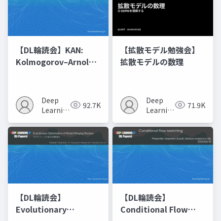
【DL輪読会】KAN:
【拡散モデル勉強会】
Kolmogorov–Arnold
拡散モデルの数理
Networks
Deep
Deep
92.7K
71.9K
Learning
Learning
JP
JP
【DL輪読会】
【DL輪読会】
Evolutionary
Conditional Flow
Optimization of
Matching