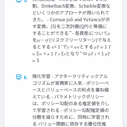
5.
割、Dinkelbach変換、Schaible変換な
どいくつかのアプローチが用いられて
きた。 - Cornue joli and Yütüncüが示
す変換。(5)を二次計画(QP)と等価に
することができる ̂ ̂ - 各資産𝑖について𝜇
を𝜇𝑖 − 𝑟𝑓 (リスクフリーリターン)で与え
るとする 𝜅= 1 ̂ で𝑦 = 𝜅𝑤とする 𝜇𝑇 𝑤 1 𝑇
𝑤 Σ𝑤 = 𝜅 1 𝑇 𝑦 Σ𝑦となり ̂ ̂ ⇔ 𝜇𝑇 𝑦 = 1 𝜇𝑇
𝑤 5
強化学習 - アクタークリティックアル
6.
ゴリズムが実務家に人気 - ポリシーベ
ースとバリューベースの利点を兼ね備
えている - パラメトリックポリシー
は、ポリシー勾配のある推定値を介し
て学習される - ポリシー勾配推定値の
分散を減らすために、同時に学習され
る バリュー関数に依存する優位性推