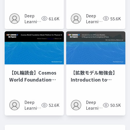
Model Merging
Recipes モデルマージ
Deep
Deep
61.6K
55.6K
の進化的最適化
Learning
Learning
JP
JP
【DL輪読会】Cosmos
【拡散モデル勉強会】
World Foundation
Introduction to
Model Platform for
Diffusion Models
Physical AI
Deep
Deep
52.6K
50.5K
Learning
Learning
JP
JP