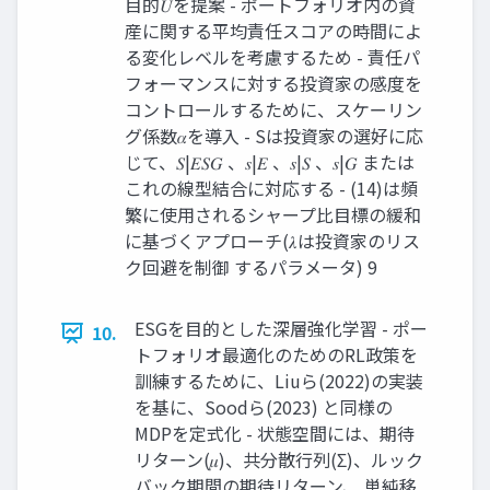
目的𝑈を提案 - ポートフォリオ内の資
産に関する平均責任スコアの時間によ
る変化レベルを考慮するため - 責任パ
フォーマンスに対する投資家の感度を
コントロールするために、スケーリン
グ係数𝛼を導入 - Sは投資家の選好に応
じて、𝑆|𝐸𝑆𝐺 、𝑠|𝐸 、𝑠|𝑆 、𝑠|𝐺 または
これの線型結合に対応する - (14)は頻
繁に使用されるシャープ比目標の緩和
に基づくアプローチ(𝜆は投資家のリス
ク回避を制御 するパラメータ) 9
ESGを目的とした深層強化学習 - ポー
10.
トフォリオ最適化のためのRL政策を
訓練するために、Liuら(2022)の実装
を基に、Soodら(2023) と同様の
MDPを定式化 - 状態空間には、期待
リターン(𝜇)、共分散行列(Σ)、ルック
バック期間の期待リターン、 単純移