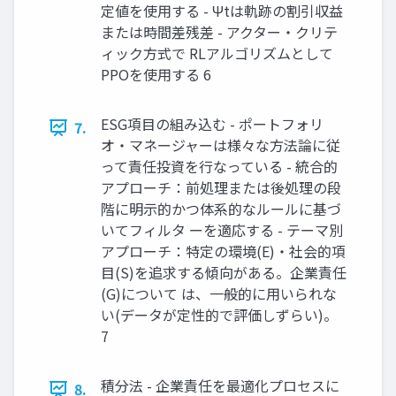
定値を使用する - Ψtは軌跡の割引収益
または時間差残差 - アクター・クリテ
ィック方式で RLアルゴリズムとして
PPOを使用する 6
ESG項目の組み込む - ポートフォリ
7.
オ・マネージャーは様々な方法論に従
って責任投資を行なっている - 統合的
アプローチ：前処理または後処理の段
階に明示的かつ体系的なルールに基づ
いてフィルタ ーを適応する - テーマ別
アプローチ：特定の環境(E)・社会的項
目(S)を追求する傾向がある。企業責任
(G)について は、一般的に用いられな
い(データが定性的で評価しずらい)。
7
積分法 - 企業責任を最適化プロセスに
8.