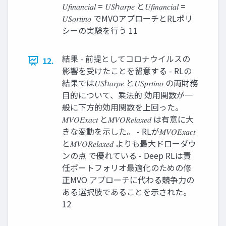
𝑈𝑓𝑖𝑛𝑎𝑛𝑐𝑖𝑎𝑙 = 𝑈𝑆ℎ𝑎𝑟𝑝𝑒 と𝑈𝑓𝑖𝑛𝑎𝑛𝑐𝑖𝑎𝑙 =
𝑈𝑆𝑜𝑟𝑡𝑖𝑛𝑜 でMVOアプローチとRLポリ
シーの実験を行う 11
結果 - 前提としてコロナウイルスの
12.
影響を受けたことを留意する - RLの
結果では𝑈𝑆ℎ𝑎𝑟𝑝𝑒 と𝑈𝑆𝑝𝑟𝑡𝑖𝑛𝑜 の両財務
目的について、乗法的 効用関数が一
般に下方的効用関数を上回った。
𝑀𝑉𝑂𝐸𝑥𝑎𝑐𝑡 と𝑀𝑉𝑂𝑅𝑒𝑙𝑎𝑥𝑒𝑑 は有意に大
きな変動を示した。 - RLが𝑀𝑉𝑂𝐸𝑥𝑎𝑐𝑡
と𝑀𝑉𝑂𝑅𝑒𝑙𝑎𝑥𝑒𝑑 よりも最大ドローダウ
ンの点 で優れている - Deep RLは責
任ポートフォリオ最適化のための修
正MVO アプローチに代わる競争力の
ある選択肢であることを示された。
12