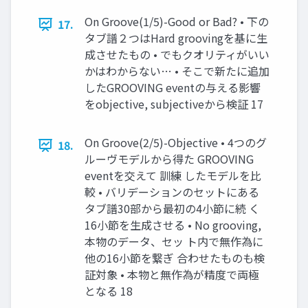
On Groove(1/5)-Good or Bad? • 下の
17.
タブ譜２つはHard groovingを基に生
成させたもの • でもクオリティがいい
かはわからない… • そこで新たに追加
したGROOVING eventの与える影響
をobjective, subjectiveから検証 17
On Groove(2/5)-Objective • 4つのグ
18.
ルーヴモデルから得た GROOVING
eventを交えて 訓練 したモデルを比
較 • バリデーションのセットにある
タブ譜30部から最初の4小節に続 く
16小節を生成させる • No grooving,
本物のデータ、セッ ト内で無作為に
他の16小節を繋ぎ 合わせたものも検
証対象 • 本物と無作為が精度で両極
となる 18