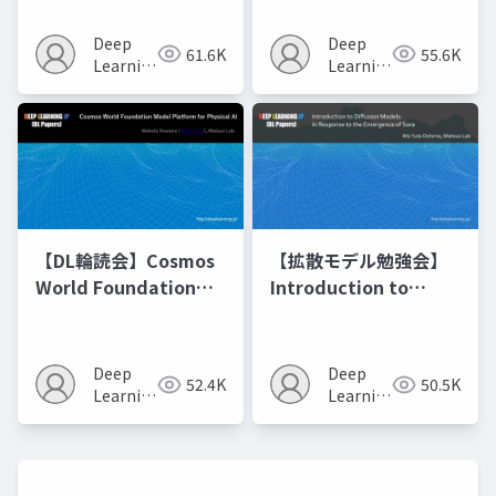
Model Merging
Recipes モデルマージ
Deep
Deep
61.6K
55.6K
の進化的最適化
Learning
Learning
JP
JP
【DL輪読会】Cosmos
【拡散モデル勉強会】
World Foundation
Introduction to
Model Platform for
Diffusion Models
Physical AI
Deep
Deep
52.4K
50.5K
Learning
Learning
JP
JP