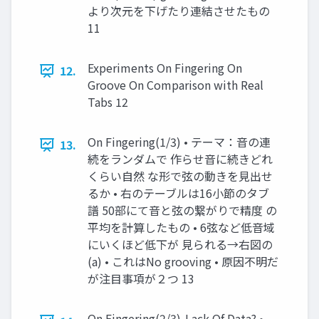
より次元を下げたり連結させたもの
11
Experiments On Fingering On
12.
Groove On Comparison with Real
Tabs 12
On Fingering(1/3) • テーマ：音の連
13.
続をランダムで 作らせ音に続きどれ
くらい自然 な形で弦の動きを見出せ
るか • 右のテーブルは16小節のタブ
譜 50部にて音と弦の繋がりで精度 の
平均を計算したもの • 6弦など低音域
にいくほど低下が 見られる→右図の
(a) • これはNo grooving • 原因不明だ
が注目事項が２つ 13
On Fingering(2/3)-Lack Of Data? •