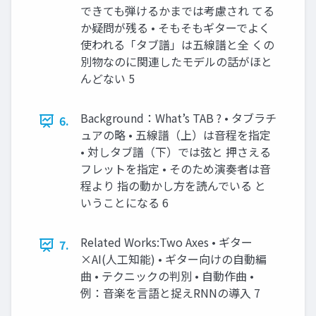
できても弾けるかまでは考慮され てる
か疑問が残る • そもそもギターでよく
使われる「タブ譜」は五線譜と全 くの
別物なのに関連したモデルの話がほと
んどない 5
Background：What’s TAB ? • タブラチ
6.
ュアの略 • 五線譜（上）は音程を指定
• 対しタブ譜（下）では弦と 押さえる
フレットを指定 • そのため演奏者は音
程より 指の動かし方を読んでいる と
いうことになる 6
Related Works:Two Axes • ギター
7.
×AI(人工知能) • ギター向けの自動編
曲 • テクニックの判別 • 自動作曲 •
例：音楽を言語と捉えRNNの導入 7