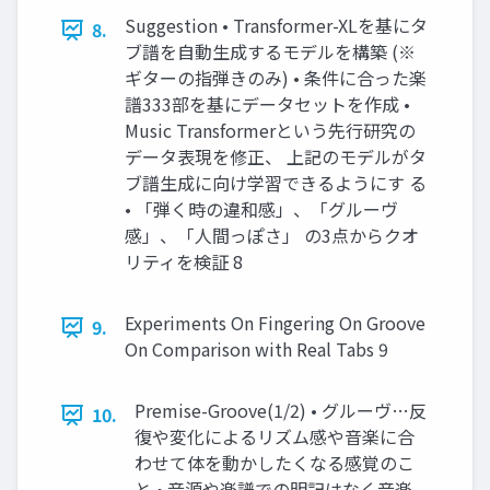
Suggestion • Transformer-XLを基にタ
8.
ブ譜を自動生成するモデルを構築 (※
ギターの指弾きのみ) • 条件に合った楽
譜333部を基にデータセットを作成 •
Music Transformerという先行研究の
データ表現を修正、 上記のモデルがタ
ブ譜生成に向け学習できるようにす る
• 「弾く時の違和感」、「グルーヴ
感」、「人間っぽさ」 の3点からクオ
リティを検証 8
Experiments On Fingering On Groove
9.
On Comparison with Real Tabs 9
Premise-Groove(1/2) • グルーヴ…反
10.
復や変化によるリズム感や音楽に合
わせて体を動かしたくなる感覚のこ
と • 音源や楽譜での明記はなく音楽