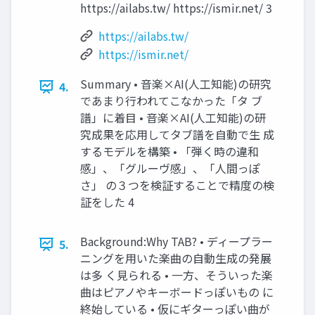
https://ailabs.tw/ https://ismir.net/ 3
https://ailabs.tw/
https://ismir.net/
Summary • 音楽×AI(人工知能)の研究
4.
であまり行われてこなかった「タ ブ
譜」に着目 • 音楽×AI(人工知能)の研
究成果を応用してタブ譜を自動で生 成
するモデルを構築 • 「弾く時の違和
感」、「グルーヴ感」、「人間っぽ
さ」 の３つを検証することで精度の検
証をした 4
Background:Why TAB? • ディープラー
5.
ニングを用いた楽曲の自動生成の発展
は多 く見られる • 一方、そういった楽
曲はピアノやキーボードっぽいもの に
終始している • 仮にギターっぽい曲が