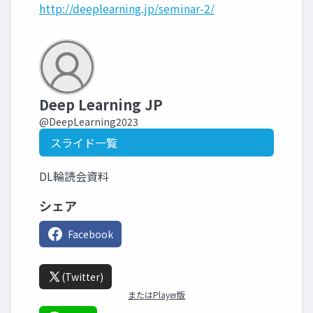
http://deeplearning.jp/seminar-2/
Deep Learning JP
@DeepLearning2023
スライド一覧
DL輪読会資料
シェア
Facebook
(Twitter)
またはPlayer版