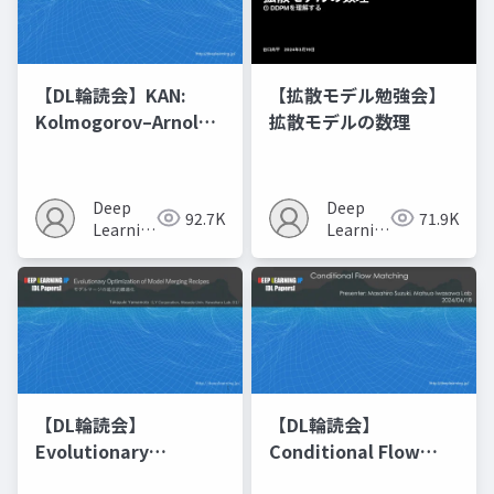
【DL輪読会】KAN:
【拡散モデル勉強会】
Kolmogorov–Arnold
拡散モデルの数理
Networks
Deep
Deep
92.7K
71.9K
Learning
Learning
JP
JP
【DL輪読会】
【DL輪読会】
Evolutionary
Conditional Flow
Optimization of
Matching