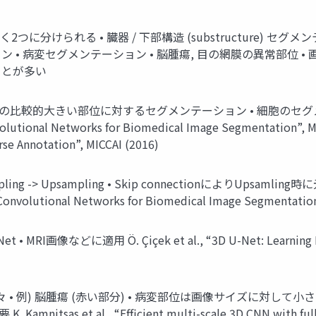
分けられる • 臓器 / 下部構造 (substructure) セグメン
 病変セグメンテーション • 脳腫瘍, 目の網膜の異常部位 • 
ことが多い
像内の比較的大きい部位に対するセグメンテーション • 細胞のセグ
lutional Networks for Biomedical Image Segmentation”, MICC
se Annotation”, MICCAI (2016)
ownsampling -> Upsampling • Skip connectionによ
onvolutional Networks for Biomedical Image Segmentation
et • MRI画像などに適用 Ö. Çiçek et al., “3D U-Net: Learning D
• 例) 脳腫瘍 (赤い部分) • 病変部位は画像サイズに対して小さい
as et al., “Efficient multi-scale 3D CNN with fully c