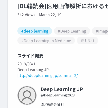
[DL輪読会]医用画像解析におけ
342 Views
March 22, 19
#deep learning
#Deep Learning
#Imag
#Deep Learning in Medicine
#U-Net
スライド概要
2019/03/1
Deep Learning JP:
http://deeplearning.jp/seminar-2/
Deep Learning JP
@DeepLearning2023
DL輪読会資料