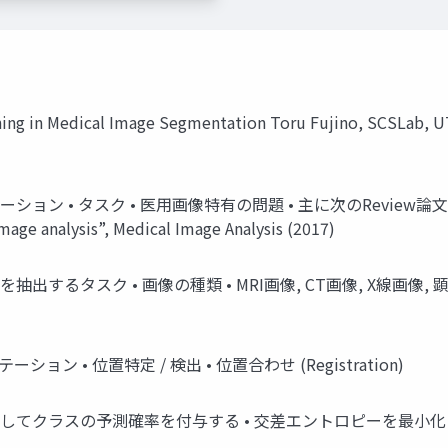
ng in Medical Image Segmentation Toru Fujino, SCSLab, UT
• タスク • 医用画像特有の問題 • 主に次のReview論文のsegme
image analysis”, Medical Image Analysis (2017)
するタスク • 画像の種類 • MRI画像, CT画像, X線画像, 顕微
ン • 位置特定 / 検出 • 位置合わせ (Registration)
の予測確率を付与する • 交差エントロピーを最小化 出典: Stanford 