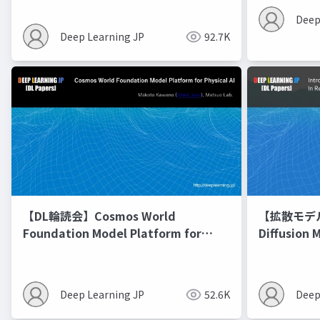
Deep
Deep Learning JP
92.7K
【DL輪読会】Cosmos World
【拡散モデル勉
Foundation Model Platform for
Diffusion 
Physical AI
Deep Learning JP
52.6K
Deep