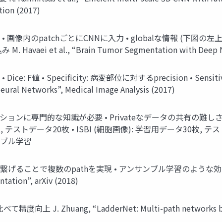
ion (2017)
] • 画像内のpatchごとにCNNに入力 • globalな情報 (下図の左
t al., “Brain Tumor Segmentation with Deep Neural 
e: F値 • Specificity: 病変部位に対するprecision • Sensitiv
ural Networks”, Medical Image Analysis (2017)
ーションに専門的な知識が必要 • Privateなデータの共有の難し
 テストデータ20枚 • ISBI (細胞画像): 学習用データ30枚, テスト
ンサンブル学習
Netを2つ繋げることで複数のpathを実現 • アンサンブル学習のような効果 J. Zhu
tation”, arXiv (2018)
比べて精度向上 J. Zhuang, “LadderNet: Multi-path networks bas