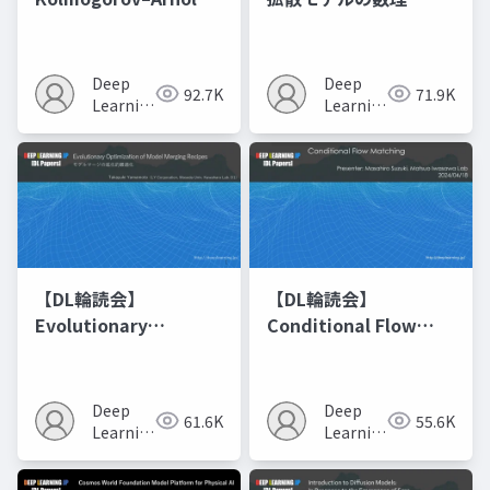
Networks
Deep
Deep
92.7K
71.9K
Learning
Learning
JP
JP
【DL輪読会】
【DL輪読会】
Evolutionary
Conditional Flow
Optimization of
Matching
Model Merging
Recipes モデルマージ
Deep
Deep
61.6K
55.6K
の進化的最適化
Learning
Learning
JP
JP