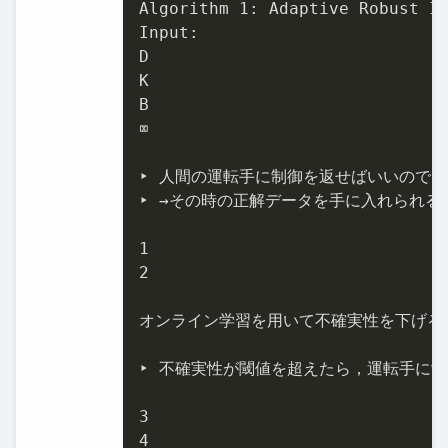
Algorithm 
1
: Adaptive Robust Im
Input:

D

K

B

⌧

‣ 人間の運転手に制御を返せばいいのでは
‣ →その時の正解データを手に入れられる！
1
2
オンライン学習を用いて不確実性を下げるこ
‣ 不確実性が閾値を超えたら，運転手に制
3
4