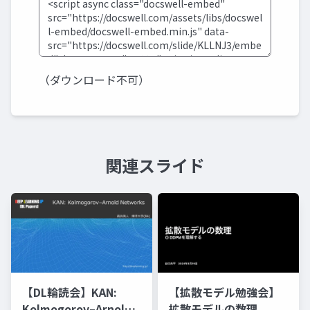
（ダウンロード不可）
関連スライド
【DL輪読会】KAN:
【拡散モデル勉強会】
Kolmogorov–Arnold
拡散モデルの数理