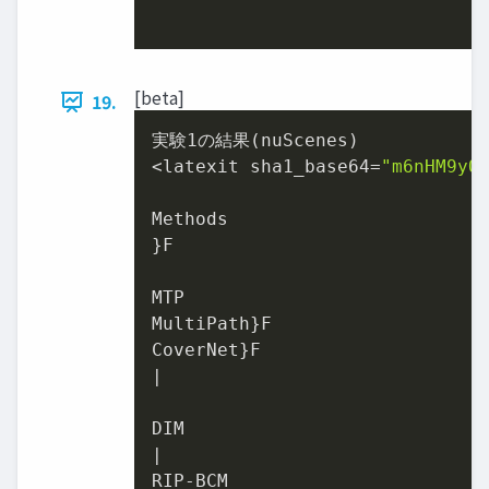
[beta]
19.
実験1の結果(nuScenes)

<latexit sha1_base64=
"m6nHM9yQ
Methods

}F

MTP

MultiPath}F

CoverNet}F

|

DIM

|

RIP-BCM
