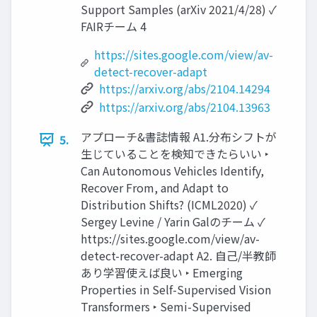
Support Samples (arXiv 2021/4/28) ✓
FAIRチーム 4
https://sites.google.com/view/av-
detect-recover-adapt
https://arxiv.org/abs/2104.14294
https://arxiv.org/abs/2104.13963
アプローチ&書誌情報 A1.分布シフトが
5.
生じていることを検知できたらいい ‣
Can Autonomous Vehicles Identify,
Recover From, and Adapt to
Distribution Shifts? (ICML2020) ✓
Sergey Levine / Yarin Galのチーム ✓
https://sites.google.com/view/av-
detect-recover-adapt A2. 自己/半教師
あり学習使えば良い ‣ Emerging
Properties in Self-Supervised Vision
Transformers ‣ Semi-Supervised