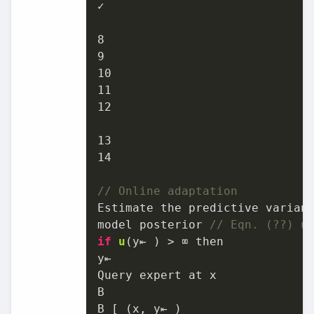
✓

8
9
10
11
12
13
14
// Online adaptation
Estimate the predictive varianc
model posterior 
// Eqn. (??) u
if
u
(y⇤ )
 > ⌧ then

y⇤

Query expert at x

B

B [ (x, y⇤ )
