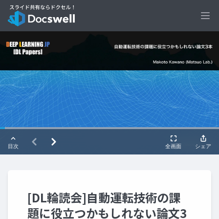
Ope
[DL輪読会]自動運転技術の課
題に役立つかもしれない論文3