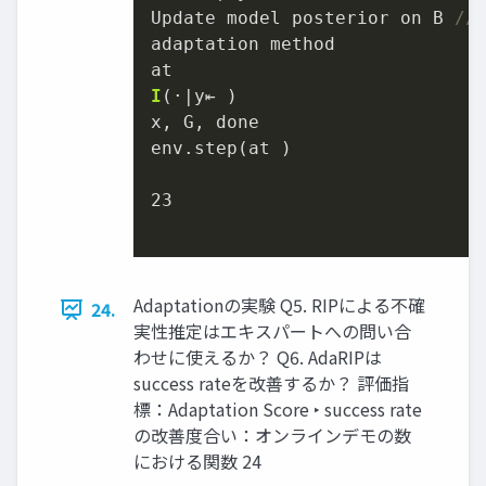
Update model posterior on B 
//
adaptation method

I
(·|y⇤ )
x, G, done

env.step(at )

23
Adaptationの実験 Q5. RIPによる不確
24.
実性推定はエキスパートへの問い合
わせに使えるか？ Q6. AdaRIPは
success rateを改善するか？ 評価指
標：Adaptation Score ‣ success rate
の改善度合い：オンラインデモの数
における関数 24