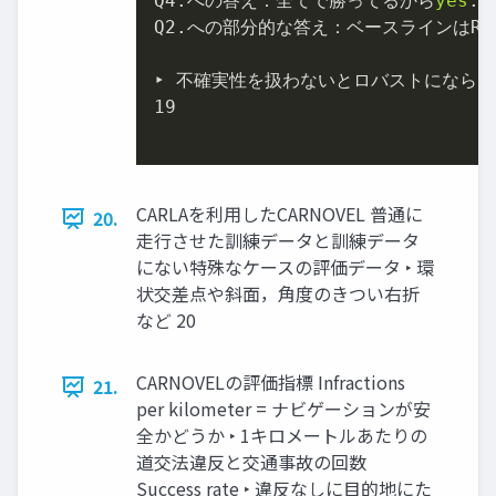
Q4.への答え：全てで勝ってるから
yes
.

Q2.への部分的な答え：ベースラインはRI
‣ 不確実性を扱わないとロバストにならな
19

CARLAを利用したCARNOVEL 普通に
20.
走行させた訓練データと訓練データ
にない特殊なケースの評価データ ‣ 環
状交差点や斜面，角度のきつい右折
など 20
CARNOVELの評価指標 Infractions
21.
per kilometer = ナビゲーションが安
全かどうか ‣ 1キロメートルあたりの
道交法違反と交通事故の回数
Success rate ‣ 違反なしに目的地にた