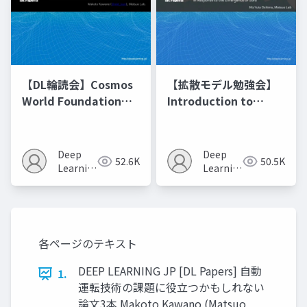
【DL輪読会】Cosmos
【拡散モデル勉強会】
World Foundation
Introduction to
Model Platform for
Diffusion Models
Physical AI
Deep
Deep
52.6K
50.5K
Learning
Learning
JP
JP
各ページのテキスト
DEEP LEARNING JP [DL Papers] 自動
1.
運転技術の課題に役立つかもしれない
論文3本 Makoto Kawano (Matsuo