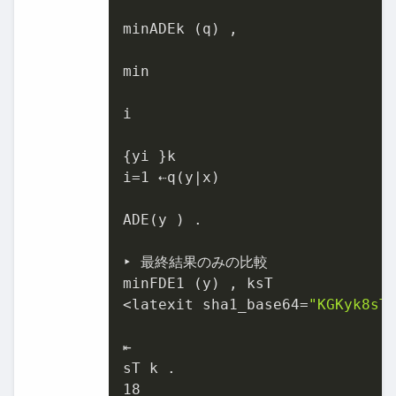
minADEk (q) ,

min

i

{yi }k

i=1 ⇠q(y|x)

ADE(y ) .

‣ 最終結果のみの比較

minFDE1 (y) , ksT

<latexit sha1_base64=
"KGKyk8sT
⇤

sT k .

18
