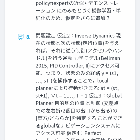
policyπexpertの近似 ‣ デモンストレ
ーション にのみもとづく模倣学習 ‣ 単
純化のため，仮定をさらに追加 7
問題設定 仮定2：Inverse Dynamics 現
8.
在の状態と次の状態(走行位置)を与え
れば，それに従う制御(アクセルやハン
ドル)を行う逆動 力学モデル(Bellman
2015, PID Controller, Ⅱ)にアクセス可
能．つまり，状態のみの経路 y = (s1,
…, sT )を操作することで，local
plannerにより行動がきまる: at = (st,
st+1), ∀t = 1,…, T − 1 仮定3：Global
Planner 目的地の位置 と制御 (交差点
での左右折•2番目の出口から出る)の
[両方/どちらか]を特定する ことができ
るglobalなナビゲーションシステムに
アクセス可能 仮定4：Perfect