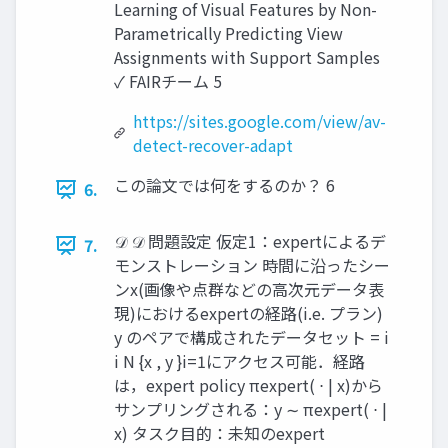
Learning of Visual Features by Non-
Parametrically Predicting View
Assignments with Support Samples
✓ FAIRチーム 5
https://sites.google.com/view/av-
detect-recover-adapt
この論文では何をするのか？ 6
6.
𝒟 𝒟 問題設定 仮定1：expertによるデ
7.
モンストレーション 時間に沿ったシー
ンx(画像や点群などの高次元データ表
現)におけるexpertの経路(i.e. プラン)
y のペアで構成されたデータセット = i
i N {x , y }i=1にアクセス可能．経路
は，expert policy πexpert( ⋅ | x)から
サンプリングされる：y ∼ πexpert( ⋅ |
x) タスク目的：未知のexpert