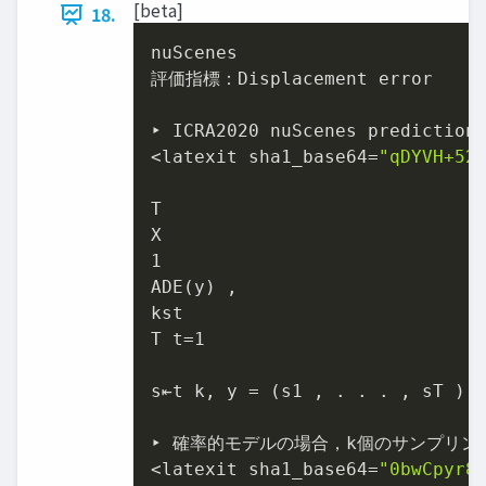
[beta]
18.
nuScenes

評価指標：Displacement error

‣ ICRA2020 nuScenes prediction
<latexit sha1_base64=
"qDYVH+52
T

X

1

ADE(y) ,

kst

T t=1

s⇤t k, y = (s1 , . . . , sT )

‣ 確率的モデルの場合，k個のサンプリン
<latexit sha1_base64=
"0bwCpyr8