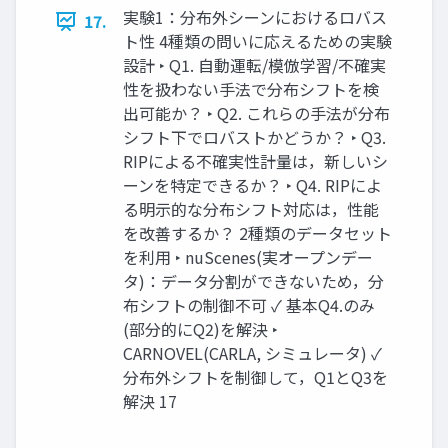
実験1：分布外シーンにおけるロバス
17.
ト性 4種類の問いに応えるための実験
設計 ‣ Q1. 自動運転/模倣学習/不確実
性を扱わない手法で分布シフトを検
出可能か？ ‣ Q2. これらの手法が分布
シフト下でロバストかどうか？ ‣ Q3.
RIPによる不確実性計量は，新しいシ
ーンを特定できるか？ ‣ Q4. RIPによ
る明示的な分布シフト対応は，性能
を改善するか？ 2種類のデータセット
を利用 ‣ nuScenes(実オープンデー
タ)：データ分割ができないため，分
布シフトの制御不可 ✓ 基本Q4.のみ
(部分的にQ2)を解決 ‣
CARNOVEL(CARLA, シミュレータ) ✓
分布外シフトを制御して，Q1とQ3を
解決 17