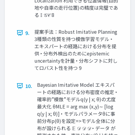
Localization 利用できる位置情報(目的
地や自車の走行位置)の精度は完璧であ
る 𝕀 𝒢𝒞 8
提案手法：Robust Imitative Planning
9.
3種類の性質を持つ模倣学習モデル ‣
エキスパートの経路における分布を提
供 ‣ 分布外検出のためにepistemic
uncertaintyを計量 ‣ 分布シフトに対し
てロバスト性を持つ 9
Bayesian Imitative Model エキスパ
10.
ートの経路における分布密度の推定 ‣
確率的”模倣”モデルq(y | x; θ)の尤度
最大化 θMLE = arg max (x,y)∼ [log
q(y | x; θ)] ‣ モデルパラメータθに事
前分布p(θ)を設定=>モデル全体に分
布が設けられる 𝔼 𝒟 𝒟 𝒟 ‣ データ が