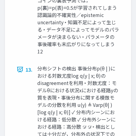
コインの裏表予測では，
p(裏)=p(表)=0.5が学習されてしまう
認識論的不確実性／epistemic
uncertainty ‣ 知識不足によって生じ
る ‣ データ不足によってモデルのパラ
メータが決まらない ‣ パラメータの
事後確率も末広がりになってしまう
12
分布シフトの検出 事後分布p(θ | )に
13.
おける対数尤度log q(y | x; θ)の
disagreementを利用 ‣ 対数尤度：モ
デルθにおける状況xにおける経路yの
質を表現 ‣ 事後分布に関する模倣モ
デルの分散を利用 u(y) ≜ Varp(θ| )
[log q(y | x; θ)] ✓ 分布内シーンにお
ける経路：低分散 ✓ 分布外シーンに
おける経路：高分散 𝒟 𝒟 ‣ 検出とし
ては十分だが，分布外の状況下での