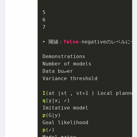
5
6
7
‣ 閾値：
false
-negativeのレベルに一致
Demonstrations

Number of models

Data bu↵er

Variance threshold

I
(at |st , st+
1
 )
q
(y|x; ✓)
p
(G|y)
p
(✓)