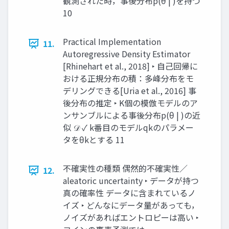
観測された時，事後分布p(θ | )を持つ
10
Practical Implementation
11.
Autoregressive Density Estimator
[Rhinehart et al., 2018] ‣ 自己回帰に
おける正規分布の積：多峰分布をモ
デリングできる[Uria et al., 2016] 事
後分布の推定 ‣ K個の模倣モデルのア
ンサンブルによる事後分布p(θ | )の近
似 𝒟 ✓ k番目のモデルqkのパラメー
タをθkとする 11
不確実性の種類 偶然的不確実性／
12.
aleatoric uncertainty ‣ データが持つ
真の確率性 データに含まれているノ
イズ ‣ どんなにデータ量があっても，
ノイズがあればエントロピーは高い ‣