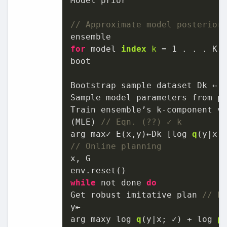
Model prior

// Approximate model posterior
for
 model 
index
k
=
1
 . . . K 
boot

Bootstrap sample dataset Dk ⇠ D
Sample model parameters from pr
Train ensemble’s k-component v
(MLE)
// Eqn. (??) ✓ k
arg max✓ E(x,y)⇠Dk [log 
q
(y|x;
// Online planning
x, G

while
 not done 
do
Get robust imitative plan 
// E
y⇤

arg maxy log 
q
(y|x; ✓)
 + log 
p