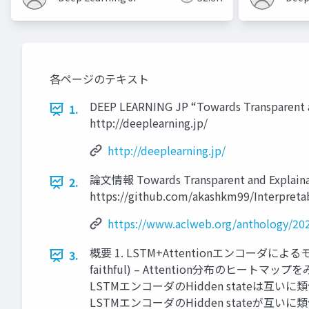
各ページのテキスト
DEEP LEARNING JP “Towards Transparent a
1.
http://deeplearning.jp/
http://deeplearning.jp/
論文情報 Towards Transparent and Explainab
2.
https://github.com/akashkm99/I
https://www.aclweb.org/anthology/202
概要 1. LSTM+Attentionエンコーダに
3.
faithful) – Attention分布のヒートマ
LSTMエンコーダのHidden stateは互いに類
LSTMエンコーダのHidden stateが互いに類似