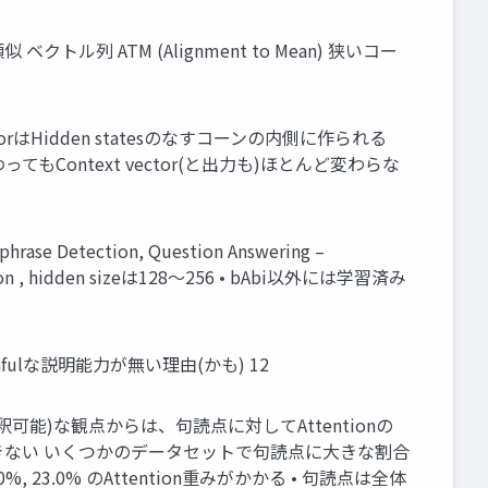
クトル列 ATM (Alignment to Mean) 狭いコー
 vectorはHidden statesのなすコーンの内側に作られる
わってもContext vector(と出力も)ほとんど変わらな
se Detection, Question Answering –
ntion , hidden sizeは128～256 • bAbi以外には学習済み
thfulな説明能力が無い理由(かも) 12
が解釈可能)な観点からは、句読点に対してAttentionの
解できない いくつかのデータセットで句読点に大きな割合
.0%, 23.0% のAttention重みがかかる • 句読点は全体