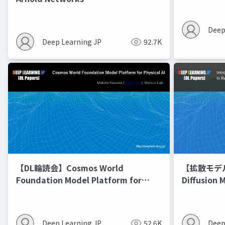
Deep
Deep Learning JP
92.7K
【DL輪読会】Cosmos World
【拡散モデル勉
Foundation Model Platform for
Diffusion 
Physical AI
Deep Learning JP
52.6K
Deep