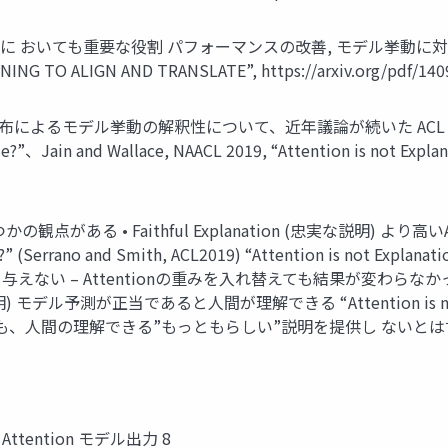
はNLPに おいても重要な役割 パフォーマンスの改善, モデル挙動に対する示唆 (
NG TO ALIGN AND TRANSLATE”, https://arxiv.org/pdf/1409
よるモデル挙動の解釈性について、近年議論が続いた ACL 2019 NAACL 
le?”、Jain and Wallace, NAACL 2019, “Attention is not Expl
がある • Faithful Explanation (忠実な説明) よ
Serrano and Smith, ACL2019) “Attention is not Explanatio
– Attentionの重みを入れ替えても結果が変わらなかった – A
明) モデル予測が正当であると人間が理解できる “Attention is not not E
くても、人間の理解できる”もっともらしい”説明を提供し ないとは
 Attention モデル出力 8