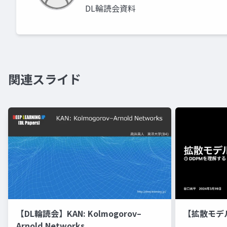
DL輪読会資料
関連スライド
【DL輪読会】KAN: Kolmogorov–
【拡散モデ
Arnold Networks