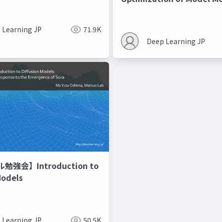
Recipes モデルマージの
 Learning JP
71.9K
Deep Learning JP
強会】Introduction to
Models
 Learning JP
50.5K