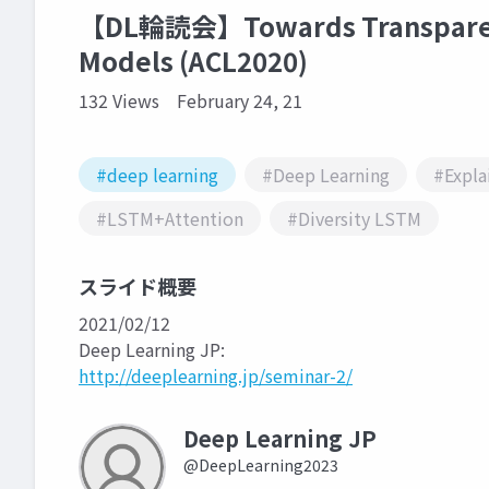
【DL輪読会】Towards Transparent 
Models (ACL2020)
132 Views
February 24, 21
#deep learning
#Deep Learning
#Expla
#LSTM+Attention
#Diversity LSTM
スライド概要
2021/02/12
Deep Learning JP:
http://deeplearning.jp/seminar-2/
Deep Learning JP
@DeepLearning2023