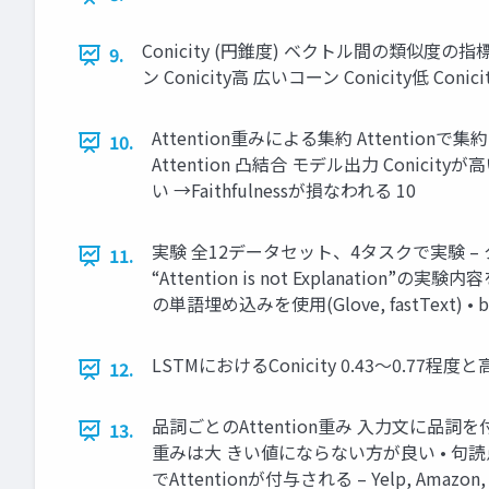
Conicity (円錐度) ベクトル間の類似度の指標と
9.
ン Conicity高 広いコーン Conicity低 Conicit
Attention重みによる集約 Attentionで集約
10.
Attention 凸結合 モデル出力 Conici
い →Faithfulnessが損なわれる 10
実験 全12データセット、4タスクで実験 – タスク • Text C
11.
“Attention is not Explanation”の実験内
の単語埋め込みを使用(Glove, fastText) • 
LSTMにおけるConicity 0.43～0.77程
12.
品詞ごとのAttention重み 入力文に品詞を付
13.
重みは大 きい値にならない方が良い • 句
でAttentionが付与される – Yelp, Amaz