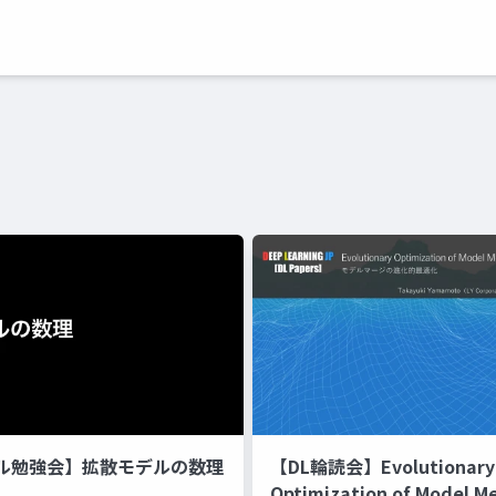
ル勉強会】拡散モデルの数理
【DL輪読会】Evolutionary
Optimization of Model M