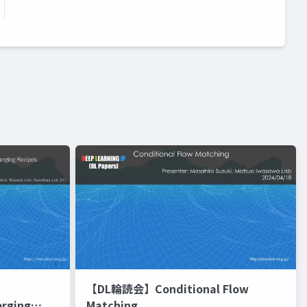
【DL輪読会】Conditional Flow
erging
Matching