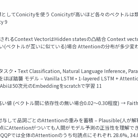
してConicityを使う Conicityが高いほど各々のベクトルは類似 ベ
y 9
されるContext VectorはHidden statesの凸結合 Context
tyが高い(ベクトルが互いに似ている)場合 Attentionの分布が多少変
lassification, Natural Language Inference, Paraphra
容をほぼ踏襲 モデル – Vanilla LSTM • 1-layered LSTM + Atte
bAbiは50次元のEmbeddingをscratchで学習 11
度と高い値 (ベクトル間に依存性の無い場合0.02～0.30程度) → Fai
与して品詞ごとのAttentionの重みを蓄積 – Plausible(人
読点にAttentionがついても人間がモデル予測の正当性を理
on, QQPでは全体のAttentionのうち句読点にそれぞれ 28.6%, 34