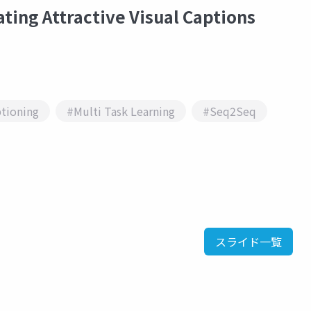
ing Attractive Visual Captions
tioning
#Multi Task Learning
#Seq2Seq
スライド一覧