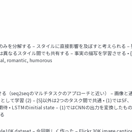
る重み行列のみを分解する – スタイルに直接影響を及ぼすと考えられ
, {W}は異なるスタイル間でも共有する – 事実の描写を学習させる 
, romantic, humorous
を学習させる（seq2seqのマルチタスクのアプローチと近い） – 画像と
モデルとして学習 (2) – {S}以外は2つのタスク間で共通 • (1)ではS
STMのinitial state – (1)ではCNNの出力を変換した
える
ickrStyle10K dataset – 今回新しく作った – Flickr 30K image ca