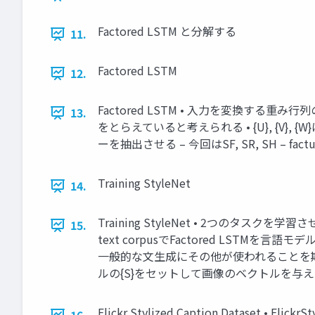
Factored LSTM と分解する
11.
Factored LSTM
12.
Factored LSTM • 入力を変換す
13.
をとらえていると考えられる • {U}, {V}
ーを抽出させる – 今回はSF, SR, SH – factual
Training StyleNet
14.
Training StyleNet • 2つのタスク
15.
text corpusでFactored LSTMを言語
一般的な文生成にその他が使われることを期待 • L
ルの{S}をセットして画像のベクトルを与
Flickr Stylized Caption Dataset • Fl