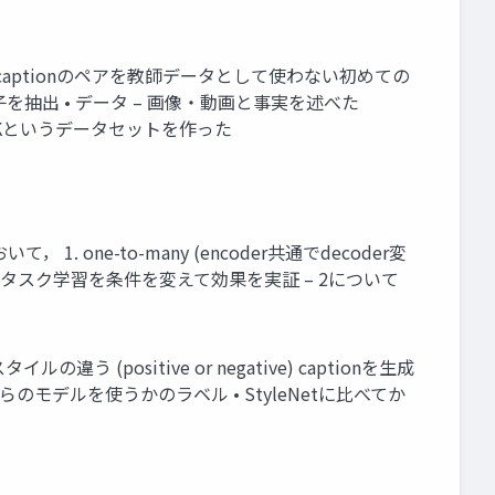
captionのペアを教師データとして使わない初めての
ルの因子を抽出 • データ – 画像・動画と事実を述べた
le10Kというデータセットを作った
において， 1. one-to-many (encoder共通でdecoder変
er共通) でマルチタスク学習を条件を変えて効果を実証 – 2について
5] – スタイルの違う (positive or negative) captionを生成
にどちらのモデルを使うかのラベル • StyleNetに比べてか