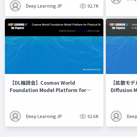
Deep Learning JP
92.7K
【DL輪読会】Cosmos World
【拡散モデル勉
Foundation Model Platform for
Diffusion 
Physical AI
Deep Learning JP
52.6K
Deep