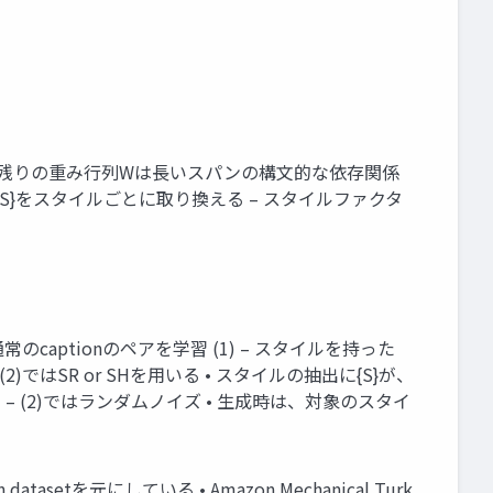
る – 残りの重み行列Wは長いスパンの構文的な依存関係
• {S}をスタイルごとに取り換える – スタイルファクタ
通常のcaptionのペアを学習 (1) – スタイルを持った
F、(2)ではSR or SHを用いる • スタイルの抽出に{S}が、
もの – (2)ではランダムノイズ • 生成時は、対象のスタイ
ption datasetを元にしている • Amazon Mechanical Turk