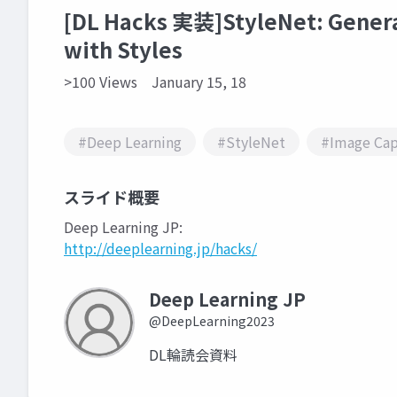
[DL Hacks 実装]StyleNet: Generat
with Styles
>100 Views
January 15, 18
#Deep Learning
#StyleNet
#Image Cap
スライド概要
Deep Learning JP:
http://deeplearning.jp/hacks/
Deep Learning JP
@DeepLearning2023
DL輪読会資料