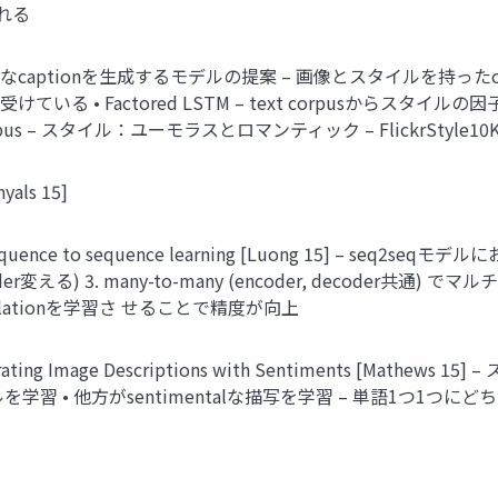
れる
なcaptionを生成するモデルの提案 – 画像とスタイルを持った
ている • Factored LSTM – text corpusからスタイ
orpus – スタイル：ユーモラスとロマンティック – FlickrSty
als 15]
ence to sequence learning [Luong 15] – seq2seqモデル
encoder変える) 3. many-to-many (encoder, decod
anslationを学習さ せることで精度が向上
nerating Image Descriptions with Sentiments [Mathews 1
モデルを学習 • 他方がsentimentalな描写を学習 – 単語1つ1つ